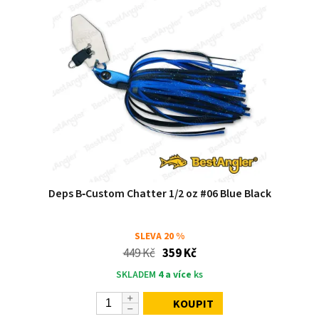
Deps B‑Custom Chatter 1/2 oz #06 Blue Black
SLEVA
20 %
449 Kč
359 Kč
SKLADEM
4 a více
ks
KOUPIT