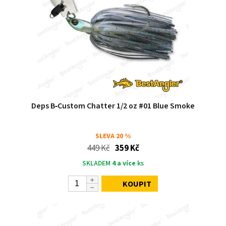
Deps B‑Custom Chatter 1/2 oz #01 Blue Smoke
SLEVA
20 %
449 Kč
359 Kč
SKLADEM
4 a více
ks
KOUPIT