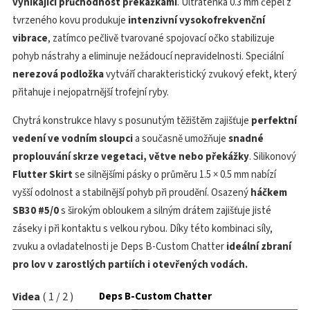
vynikající průchodnost překážkami
. Ultratenká 0.3 mm čepel z
tvrzeného kovu produkuje
intenzivní vysokofrekvenční
vibrace
, zatímco pečlivě tvarované spojovací očko stabilizuje
pohyb nástrahy a eliminuje nežádoucí nepravidelnosti. Speciální
nerezová podložka
vytváří charakteristický zvukový efekt, který
přitahuje i nejopatrnější trofejní ryby.
Chytrá konstrukce hlavy s posunutým těžištěm zajišťuje
perfektní
vedení ve vodním sloupci
a současně umožňuje
snadné
proplouvání skrze vegetaci, větve nebo překážky
. Silikonový
Flutter Skirt
se silnějšími pásky o průměru 1.5 × 0.5 mm nabízí
vyšší odolnost a stabilnější pohyb při proudění. Osazený
háčkem
SB30 #5/0
s širokým obloukem a silným drátem zajišťuje jisté
záseky i při kontaktu s velkou rybou. Díky této kombinaci síly,
zvuku a ovladatelnosti je Deps B-Custom Chatter
ideální zbraní
pro lov v zarostlých partiích i otevřených vodách.
Videa
(
1
/
2
)
Deps B-Custom Chatter