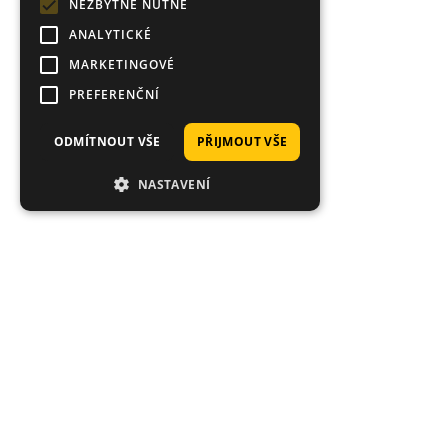
NEZBYTNĚ NUTNÉ
ANALYTICKÉ
MARKETINGOVÉ
PREFERENČNÍ
ODMÍTNOUT VŠE
PŘIJMOUT VŠE
NASTAVENÍ
Proč nakoupit právě u nás?
Tisíce spokojených zákazníků, rychlé doručení,
jedinečné nástrahy.
Průměrné hodnocení 4.92/5