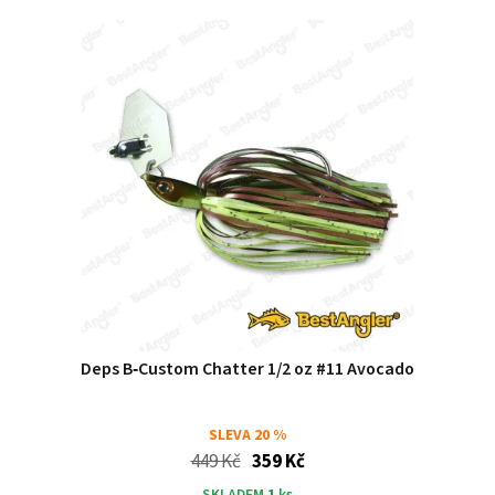
Deps B‑Custom Chatter 1/2 oz #11 Avocado
SLEVA
20 %
449 Kč
359 Kč
SKLADEM
1
ks