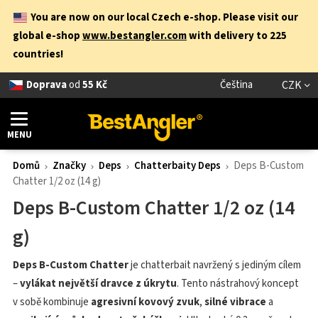
You are now on our local Czech e-shop. Please visit our
global e-shop
www.bestangler.com
with delivery to 225
countries!
Doprava
od
55 Kč
Čeština
CZK
MENU
Domů
Značky
Deps
Chatterbaity Deps
Deps B-Custom
Chatter 1/2 oz (14 g)
Deps B-Custom Chatter 1/2 oz (14
g)
Deps B-Custom Chatter
je chatterbait navržený s jediným cílem
–
vylákat největší dravce z úkrytu
. Tento nástrahový koncept
v sobě kombinuje
agresivní kovový zvuk
,
silné vibrace
a