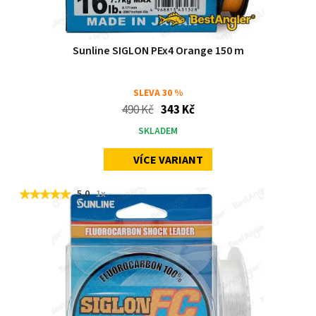
Sunline SIGLON PEx4 Orange 150 m
SLEVA
30 %
490 Kč
343 Kč
SKLADEM
VÍCE VARIANT
5,0
1x