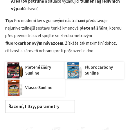
Area lov pstruhů
a situace vyžadující
tlumení agresivních
výpadů
dravců.
Tip:
Pro moderní lov s gumovými nástrahami představuje
nejuniverzálnější sestavu tenká kmenová
pletená šňůra
, kterou
přes pevnostní uzel spojíte se zhruba metrovým
fluorocarbonovým návazcem
. Získáte tak maximální dohoz,
citlivost a zároveň ochranu proti poškození o dno.
Pletené šňůry
Fluorocarbony
Sunline
Sunline
Vlasce Sunline
Řazení, filtry, parametry