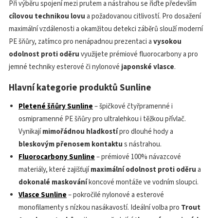
Při výběru spojení mezi prutem a nástrahou se řiďte především
cílovou technikou lovu
a požadovanou citlivostí. Pro dosažení
maximální vzdálenosti a okamžitou detekci záběrů slouží moderní
PE šňůry, zatímco pro nenápadnou prezentaci a
vysokou
odolnost proti oděru
využijete prémiové fluorocarbony a pro
jemné techniky esterové či nylonové
japonské vlasce
.
Hlavní kategorie produktů Sunline
Pletené šňůry Sunline
– špičkové čtyřpramenné i
osmipramenné PE šňůry pro ultralehkou i těžkou přívlač.
Vynikají
mimořádnou hladkostí
pro dlouhé hody a
bleskovým přenosem kontaktu
s nástrahou.
Fluorocarbony Sunline
– prémiové 100% návazcové
materiály, které zajišťují
maximální odolnost proti oděru
a
dokonalé maskování
koncové montáže ve vodním sloupci.
Vlasce Sunline
– pokročilé nylonové a esterové
monofilamenty s nízkou nasákavostí. Ideální volba pro
Trout