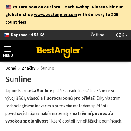
You are now on our local Czech e-shop. Please visit our
global e-shop
www.bestangler.com
with delivery to 225
countries!
Doprava
od
55 Kč
Čeština
CZK
MENU
Domů
Značky
Sunline
Sunline
Japonská značka
Sunline
patří k absolutní světové špičce ve
vývoji
šňůr, vlasců a fluorocarbonů pro přívlač
. Díky vlastním
technologickým inovacím a precizním metodám splétání i
povrchových úprav nabízí materiály s
extrémní pevností a
vysokou spolehlivostí
, které obstojí i v nejtěžších podmínkách.