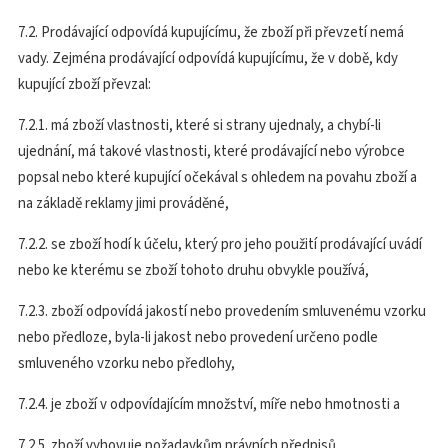
7.2. Prodávající odpovídá kupujícímu, že zboží při převzetí nemá
vady. Zejména prodávající odpovídá kupujícímu, že v době, kdy
kupující zboží převzal:
7.2.1. má zboží vlastnosti, které si strany ujednaly, a chybí-li
ujednání, má takové vlastnosti, které prodávající nebo výrobce
popsal nebo které kupující očekával s ohledem na povahu zboží a
na základě reklamy jimi prováděné,
7.2.2. se zboží hodí k účelu, který pro jeho použití prodávající uvádí
nebo ke kterému se zboží tohoto druhu obvykle používá,
7.2.3. zboží odpovídá jakostí nebo provedením smluvenému vzorku
nebo předloze, byla-li jakost nebo provedení určeno podle
smluveného vzorku nebo předlohy,
7.2.4. je zboží v odpovídajícím množství, míře nebo hmotnosti a
7.2.5. zboží vyhovuje požadavkům právních předpisů.