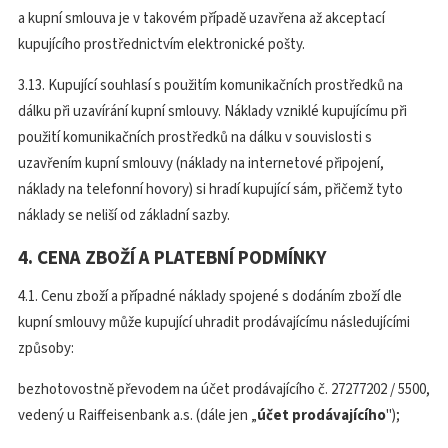
a kupní smlouva je v takovém případě uzavřena až akceptací
kupujícího prostřednictvím elektronické pošty.
3.13. Kupující souhlasí s použitím komunikačních prostředků na
dálku při uzavírání kupní smlouvy. Náklady vzniklé kupujícímu při
použití komunikačních prostředků na dálku v souvislosti s
uzavřením kupní smlouvy (náklady na internetové připojení,
náklady na telefonní hovory) si hradí kupující sám, přičemž tyto
náklady se neliší od základní sazby.
4. CENA ZBOŽÍ A PLATEBNÍ PODMÍNKY
4.1. Cenu zboží a případné náklady spojené s dodáním zboží dle
kupní smlouvy může kupující uhradit prodávajícímu následujícími
způsoby:
bezhotovostně převodem na účet prodávajícího č. 27277202 / 5500,
vedený u Raiffeisenbank a.s. (dále jen „
účet prodávajícího
");