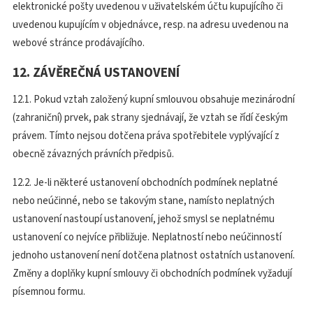
elektronické pošty uvedenou v uživatelském účtu kupujícího či
uvedenou kupujícím v objednávce, resp. na adresu uvedenou na
webové stránce prodávajícího.
12. ZÁVĚREČNÁ USTANOVENÍ
12.1. Pokud vztah založený kupní smlouvou obsahuje mezinárodní
(zahraniční) prvek, pak strany sjednávají, že vztah se řídí českým
právem. Tímto nejsou dotčena práva spotřebitele vyplývající z
obecně závazných právních předpisů.
12.2. Je-li některé ustanovení obchodních podmínek neplatné
nebo neúčinné, nebo se takovým stane, namísto neplatných
ustanovení nastoupí ustanovení, jehož smysl se neplatnému
ustanovení co nejvíce přibližuje. Neplatností nebo neúčinností
jednoho ustanovení není dotčena platnost ostatních ustanovení.
Změny a doplňky kupní smlouvy či obchodních podmínek vyžadují
písemnou formu.