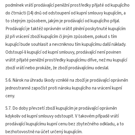
podmínek vrátí prodávající peněžní prostředky přijaté od kupujícího
do čtrnácti (14) dnů od odstoupení od kupní smlouvy kupujícím, a
to stejným způsobem, jakým je prodávající od kupujícího přijal.
Prodávající je taktéž oprávněn vrátit plnění poskytnuté kupujícím
již při vrácení zboží kupujícím či jiným způsobem, pokud s tím
kupující bude souhlasit a nevzniknou tím kupujícímu další náklady.
Odstoupí-li kupující od kupní smlouvy, prodávající není povinen
vrátit přijaté peněžní prostředky kupujícímu dříve, než mu kupující
zboží vrátí nebo prokáže, že zboží prodávajícímu odeslal.
5.6. Nárok na úhradu škody vzniklé na zboží je prodávající oprávněn
jednostranně započíst proti nároku kupujícího na vrácení kupní
ceny.
5.7. Do doby převzetí zboží kupujícím je prodávající oprávněn
kdykoliv od kupní smlouvy odstoupit. V takovém případě vrátí
prodávající kupujícímu kupní cenu bez zbytečného odkladu, a to
bezhotovostně na účet určený kupujícím.