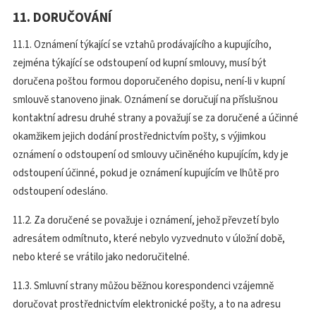
11. DORUČOVÁNÍ
11.1. Oznámení týkající se vztahů prodávajícího a kupujícího,
zejména týkající se odstoupení od kupní smlouvy, musí být
doručena poštou formou doporučeného dopisu, není-li v kupní
smlouvě stanoveno jinak. Oznámení se doručují na příslušnou
kontaktní adresu druhé strany a považují se za doručené a účinné
okamžikem jejich dodání prostřednictvím pošty, s výjimkou
oznámení o odstoupení od smlouvy učiněného kupujícím, kdy je
odstoupení účinné, pokud je oznámení kupujícím ve lhůtě pro
odstoupení odesláno.
11.2. Za doručené se považuje i oznámení, jehož převzetí bylo
adresátem odmítnuto, které nebylo vyzvednuto v úložní době,
nebo které se vrátilo jako nedoručitelné.
11.3. Smluvní strany můžou běžnou korespondenci vzájemně
doručovat prostřednictvím elektronické pošty, a to na adresu