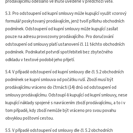
prodávajícímu odesláno ve lhůtě uvedené v předchozí větě.
5.3. Pro odstoupení od kupní smlouvy může kupující využit vzorový
formulář poskytovaný prodávajícím, jenž tvoří přílohu obchodních
podmínek. Odstoupení od kupní smlouvy může kupující zasílat
pouze na adresu provozovny prodávajícího. Pro doručování
odstoupení od smlouvy platí ustanovení čl. 11 těchto obchodních
podmínek. Podnikatel potvrdí spotřebiteli bez zbytečného
odkladu v textové podobě jeho přijetí.
5.4. V případě odstoupení od kupní smlouvy dle čl. 5.2 obchodních
podmínek se kupní smlouva od počátku ruší. Zboží musí být
prodávajícímu vráceno do čtrnácti (14) dnů od odstoupení od
smlouvy prodávajícímu. Odstoupí-li kupující od kupní smlouvy, nese
kupující náklady spojené s navrácením zboží prodávajícímu, a to i v
tom případě, kdy zboží nemůže být vráceno pro svou povahu
obvyklou poštovní cestou.
5.5. V případě odstoupení od smlouvy dle čl. 5.2 obchodních