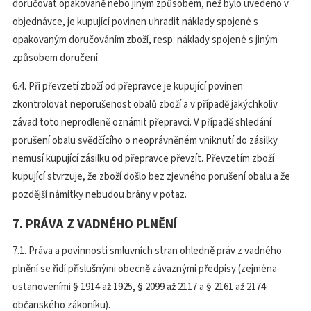
doručovat opakovaně nebo jiným způsobem, než bylo uvedeno v
objednávce, je kupující povinen uhradit náklady spojené s
opakovaným doručováním zboží, resp. náklady spojené s jiným
způsobem doručení.
6.4. Při převzetí zboží od přepravce je kupující povinen
zkontrolovat neporušenost obalů zboží a v případě jakýchkoliv
závad toto neprodleně oznámit přepravci. V případě shledání
porušení obalu svědčícího o neoprávněném vniknutí do zásilky
nemusí kupující zásilku od přepravce převzít. Převzetím zboží
kupující stvrzuje, že zboží došlo bez zjevného porušení obalu a že
pozdější námitky nebudou brány v potaz.
7. PRÁVA Z VADNÉHO PLNĚNÍ
7.1. Práva a povinnosti smluvních stran ohledně práv z vadného
plnění se řídí příslušnými obecně závaznými předpisy (zejména
ustanoveními § 1914 až 1925, § 2099 až 2117 a § 2161 až 2174
občanského zákoníku).