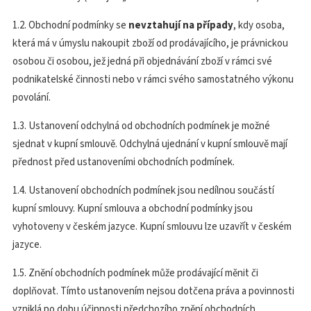
1.2. Obchodní podmínky se
nevztahují na případy
, kdy osoba,
která má v úmyslu nakoupit zboží od prodávajícího, je právnickou
osobou či osobou, jež jedná při objednávání zboží v rámci své
podnikatelské činnosti nebo v rámci svého samostatného výkonu
povolání.
1.3. Ustanovení odchylná od obchodních podmínek je možné
sjednat v kupní smlouvě. Odchylná ujednání v kupní smlouvě mají
přednost před ustanoveními obchodních podmínek.
1.4. Ustanovení obchodních podmínek jsou nedílnou součástí
kupní smlouvy. Kupní smlouva a obchodní podmínky jsou
vyhotoveny v českém jazyce. Kupní smlouvu lze uzavřít v českém
jazyce.
1.5. Znění obchodních podmínek může prodávající měnit či
doplňovat. Tímto ustanovením nejsou dotčena práva a povinnosti
vzniklá po dobu účinnosti předchozího znění obchodních