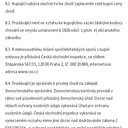
8.1. Kupující nabývá vlastnictví ke zboží zaplacením celé kupní ceny
zboží.
8.2. Prodávající není ve vztahu ke kupujícímu vázán žádnými kodexy
chování ve smyslu ustanovení § 1826 odst. 1 písm. e) občanského
zákoníku.
8.3. K mimosoudnímu řešení spotřebitelských sporů z kupní
smlouvy je příslušná Česká obchodní inspekce, se sídlem
Štěpánská 567/15, 120 00 Praha 2, IČ: 000 20 869, internetová
adresa www.coi.cz.
8.4. Prodávající je oprávněn k prodeji zboží na základě
živnostenského oprávnění. Živnostenskou kontrolu provádí v
rámci své působnosti příslušný živnostenský úřad. Dozor nad
oblastí ochrany osobních údajů vykonává Úřad pro ochranu
osobních údajů. Česká obchodní inspekce vykonává ve
vymezeném rozsahu mimo jiné dozor nad dodržováním zákona č.