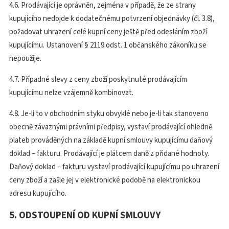
4.6. Prodávající je oprávněn, zejména v případě, že ze strany
kupujícího nedojde k dodatečnému potvrzení objednávky (čl. 3.8),
požadovat uhrazení celé kupní ceny ještě před odesláním zboží
kupujícímu. Ustanovení § 2119 odst. 1 občanského zákoníku se
nepoužije.
4.7. Případné slevy z ceny zboží poskytnuté prodávajícím
kupujícímu nelze vzájemně kombinovat.
4.8. Je-li to v obchodním styku obvyklé nebo je-li tak stanoveno
obecně závaznými právními předpisy, vystaví prodávající ohledně
plateb prováděných na základě kupní smlouvy kupujícímu daňový
doklad – fakturu. Prodávající je plátcem daně z přidané hodnoty.
Daňový doklad – fakturu vystaví prodávající kupujícímu po uhrazení
ceny zboží a zašle jej v elektronické podobě na elektronickou
adresu kupujícího.
5. ODSTOUPENÍ OD KUPNÍ SMLOUVY