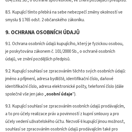
634/1992 Sb., o ochraně spotřebitele, ve znění pozdějších předpisů.
8.5. Kupující tímto přebírá na sebe nebezpečí změny okolností ve
smyslu § 1765 odst. 2 občanského zákoníku.
9. OCHRANA OSOBNÍCH ÚDAJŮ
9.1. Ochrana osobních údajů kupujícího, který je fyzickou osobou,
je poskytována zákonem č. 101/2000 Sb., o ochraně osobních
údajů, ve znění pozdějších předpisů.
9.2. Kupující souhlasí se zpracováním těchto svých osobních údajů:
jméno a příjmení, adresa bydliště, identifikační číslo, daňové
identifikační číslo, adresa elektronické pošty, telefonní číslo (dále
společně vše jen jako „
osobní údaje
").
9.3. Kupující souhlasí se zpracováním osobních údajů prodávajícím,
a to pro účely realizace práv a povinností z kupní smlouvy a pro
účely vedení uživatelského účtu. Nezvolí-li kupující jinou možnost,
souhlasí se zpracováním osobních údajů prodávajícím také pro