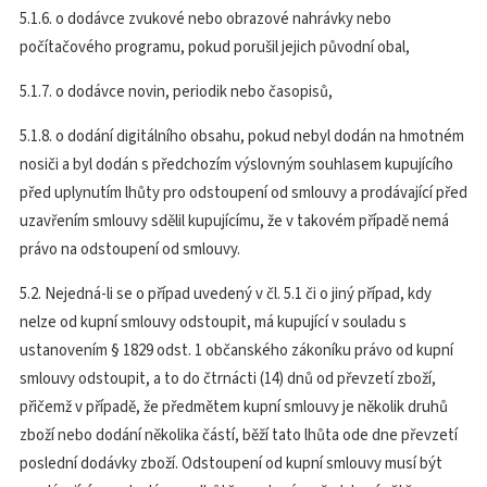
5.1.6. o dodávce zvukové nebo obrazové nahrávky nebo
počítačového programu, pokud porušil jejich původní obal,
5.1.7. o dodávce novin, periodik nebo časopisů,
5.1.8. o dodání digitálního obsahu, pokud nebyl dodán na hmotném
nosiči a byl dodán s předchozím výslovným souhlasem kupujícího
před uplynutím lhůty pro odstoupení od smlouvy a prodávající před
uzavřením smlouvy sdělil kupujícímu, že v takovém případě nemá
právo na odstoupení od smlouvy.
5.2. Nejedná-li se o případ uvedený v čl. 5.1 či o jiný případ, kdy
nelze od kupní smlouvy odstoupit, má kupující v souladu s
ustanovením § 1829 odst. 1 občanského zákoníku právo od kupní
smlouvy odstoupit, a to do čtrnácti (14) dnů od převzetí zboží,
přičemž v případě, že předmětem kupní smlouvy je několik druhů
zboží nebo dodání několika částí, běží tato lhůta ode dne převzetí
poslední dodávky zboží. Odstoupení od kupní smlouvy musí být