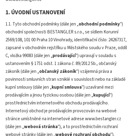
1. ÚVODNÍ USTANOVENÍ
1.1. Tyto obchodní podmínky (dále jen „
obchodní podmínky
")
obchodní společnosti BESTANGLER s.r.o., se sídlem Korunní
2569/108, 101 00 Praha 10 Vinohrady, identifikační číslo: 24267317,
zapsané v obchodním rejstříku u Městského soudu v Praze, oddíl
C, vložka 99083 (dále jen „
prodávající
") upravují v souladu s
ustanovením § 1751 odst. 1 zákona č. 89/2012 Sb., občanský
zákoník (dále jen „
občanský zákoník
") vzájemná práva a
povinnosti smluvních stran vzniklé v souvislosti nebo na základě
kupní smlouvy (dále jen „
kupní smlouva
") uzavírané mezi
prodávajícím a jinou fyzickou osobou (dále jen „
kupující
")
prostřednictvím internetového obchodu prodávajícího.
Internetový obchod je prodávajícím provozován na webové
stránce umístněné na internetové adrese www.bestangler.cz
(dále jen „
webová stránka
"), a to prostřednictvím rozhraní
webové stránky (dále jen „
webové rozhraní obchodu
").