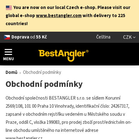
You are now on our local Czech e-shop. Please visit our
global e-shop
www.bestangler.com
with delivery to 225
countries!
Doprava
od
55 Kč
Čeština
CZK
MENU
Domů
Obchodní podmínky
Obchodní podmínky
Obchodní společnosti BESTANGLER s.r.o. se sídlem Korunní
2569/108, 101 00 Praha 10 Vinohrady, identifikační číslo: 24267317,
zapsané v obchodním rejstříku vedeném u Městského soudu v
Praze, oddíl C, vložka 199083, pro prodej zboží prostřednictvím on-
line obchodu umístěného na internetové adrese
www.bestangler.cz