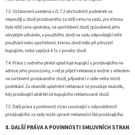
7.3. Ustanovení uvedená v čl. 7.2 obchodních podmínek se
nepoužijí u zboží prodávaného za nižší cenu na vadu, pro kterou
byla nižší cena ujednána, na opotřebení zboží způsobené jeho
obvyklým užíváním, u použitého zboží na vadu odpovídající míře
používání nebo opotřebení, kterou zboží mělo při převzetí
kupujícím, nebo vyplývá-li to z povahy zboží.
7.4. Práva z vadného plnění uplatňuje kupující u prodávajícího na
adrese jeho provozovny, v níž je přijetí reklamace možné s ohledem
na sortiment prodávaného zboží, případně i v sídle nebo místě
podnikání. Za okamžik uplatnění reklamace se považuje okamžik,
kdy prodávající obdržel od kupujícího reklamované zboží.
7.5. Další práva a povinnosti stran související s odpovědností
prodávajícího za vady může upravit reklamační řád prodávajícího.
8. DALŠÍ PRÁVA A POVINNOSTI SMLUVNÍCH STRAN