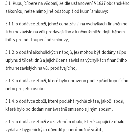
5.1. Kupující bere na vědomí, že dle ustanovení § 1837 občanského
zákoníku, nelze mimo jiné odstoupit od kupní smlouvy:
5.1.1. o dodávce zboží, jehož cena závisí na výchylkách finančního
trhu nezávisle na vůli prodávajícího a k němuž může dojít během
lhůty pro odstoupení od smlouvy,
5.1.2. o dodání alkoholických nápojů, jež mohou být dodány až po
uplynutí třiceti dnů a jejichž cena závisí na výchylkách finančního
trhu nezávislých na vůli prodávajícího,
5.1.3. o dodávce zboží, které bylo upraveno podle přání kupujícího
nebo pro jeho osobu
5.1.4. o dodávce zboží, které podléhá rychlé zkáze, jakož i zboží,
které bylo po dodání nenávratně smíseno s jiným zbožím,
5.1.5. o dodávce zboží v uzavřeném obalu, které kupující z obalu
vyňal a z hygienických důvodů jej není možné vrátit,