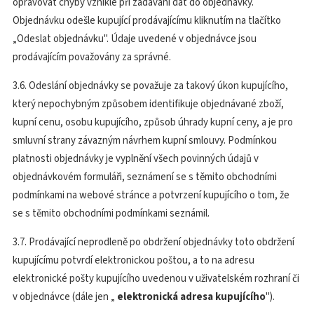
opravovat chyby vzniklé při zadávání dat do objednávky.
Objednávku odešle kupující prodávajícímu kliknutím na tlačítko
„Odeslat objednávku". Údaje uvedené v objednávce jsou
prodávajícím považovány za správné.
3.6. Odeslání objednávky se považuje za takový úkon kupujícího,
který nepochybným způsobem identifikuje objednávané zboží,
kupní cenu, osobu kupujícího, způsob úhrady kupní ceny, a je pro
smluvní strany závazným návrhem kupní smlouvy. Podmínkou
platnosti objednávky je vyplnění všech povinných údajů v
objednávkovém formuláři, seznámení se s těmito obchodními
podmínkami na webové stránce a potvrzení kupujícího o tom, že
se s těmito obchodními podmínkami seznámil.
3.7. Prodávající neprodleně po obdržení objednávky toto obdržení
kupujícímu potvrdí elektronickou poštou, a to na adresu
elektronické pošty kupujícího uvedenou v uživatelském rozhraní či
v objednávce (dále jen „
elektronická adresa kupujícího
").