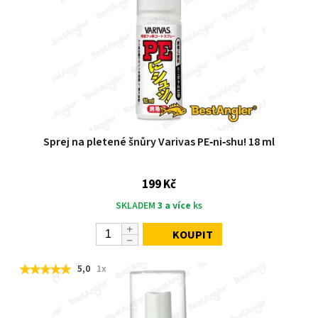
Sprej na pletené šnůry Varivas PE‑ni‑shu! 18 ml
199 Kč
SKLADEM
3 a více
ks
KOUPIT
5,0
1x