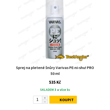
Sprej na pletené šnůry Varivas PE‑ni‑shu! PRO
50 ml
535 Kč
SKLADEM
3 a více
ks
KOUPIT