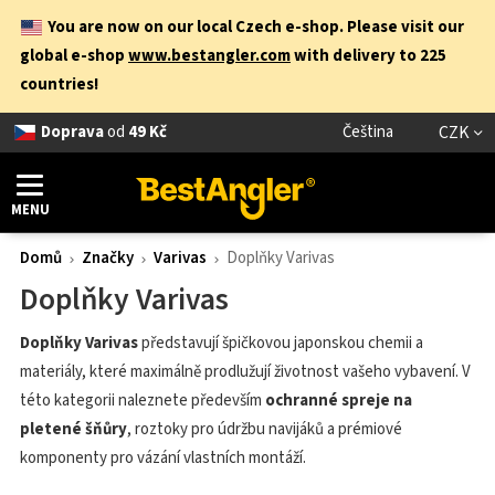
You are now on our local Czech e-shop. Please visit our
global e-shop
www.bestangler.com
with delivery to 225
countries!
Doprava
od
49 Kč
Čeština
CZK
MENU
Domů
Značky
Varivas
Doplňky Varivas
Doplňky Varivas
Doplňky Varivas
představují špičkovou japonskou chemii a
materiály, které maximálně prodlužují životnost vašeho vybavení. V
této kategorii naleznete především
ochranné spreje na
pletené šňůry
, roztoky pro údržbu navijáků a prémiové
komponenty pro vázání vlastních montáží.