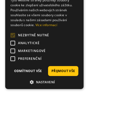
Tyto webové stránky používají soubory
cookie ke zlepšení uživatelského zážitku.
Používáním našich webových stránek
souhlasíte se všemi soubory cookie v
souladu s našimi zásadami používání
souborů cookie.
Více informací
NEZBYTNĚ NUTNÉ
ANALYTICKÉ
MARKETINGOVÉ
PREFERENČNÍ
ODMÍTNOUT VŠE
PŘIJMOUT VŠE
NASTAVENÍ
Proč nakoupit právě u nás?