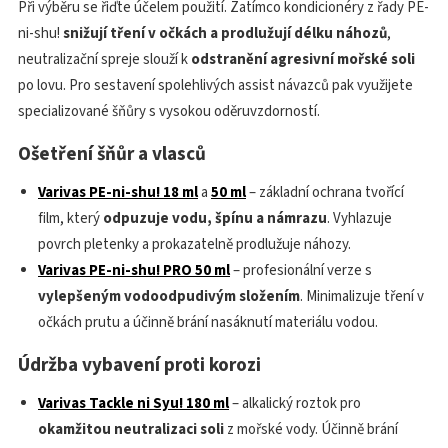
Při výběru se řiďte účelem použití. Zatímco kondicionéry z řady PE-
ni-shu!
snižují tření v očkách a prodlužují délku náhozů
,
neutralizační spreje slouží k
odstranění agresivní mořské soli
po lovu. Pro sestavení spolehlivých assist návazců pak využijete
specializované šňůry s vysokou oděruvzdorností.
Ošetření šňůr a vlasců
Varivas PE-ni-shu! 18 ml
a
50 ml
– základní ochrana tvořící
film, který
odpuzuje vodu, špínu a námrazu
. Vyhlazuje
povrch pletenky a prokazatelně prodlužuje náhozy.
Varivas PE-ni-shu! PRO 50 ml
– profesionální verze s
vylepšeným vodoodpudivým složením
. Minimalizuje tření v
očkách prutu a účinně brání nasáknutí materiálu vodou.
Údržba vybavení proti korozi
Varivas Tackle ni Syu! 180 ml
– alkalický roztok pro
okamžitou neutralizaci soli
z mořské vody. Účinně brání