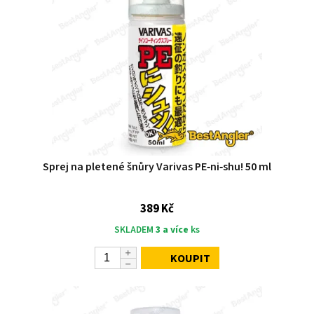
Sprej na pletené šnůry Varivas PE‑ni‑shu! 50 ml
389 Kč
SKLADEM
3 a více
ks
KOUPIT