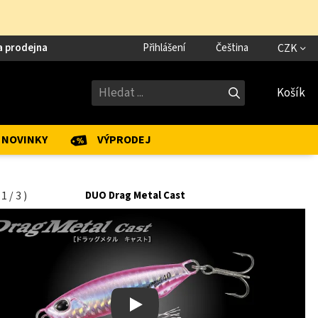
a prodejna
Přihlášení
Čeština
CZK
Košík
NOVINKY
VÝPRODEJ
(
1
/
3
)
DUO Drag Metal Cast
Play