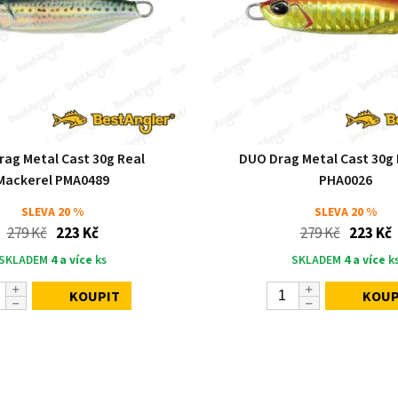
ag Metal Cast 30g Real
DUO Drag Metal Cast 30g
Mackerel PMA0489
PHA0026
SLEVA
20 %
SLEVA
20 %
279 Kč
223 Kč
279 Kč
223 Kč
SKLADEM
4 a více
ks
SKLADEM
4 a více
k
KOUPIT
KOUP