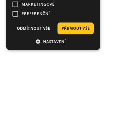
MARKETINGOVÉ
PREFERENČNÍ
ODMÍTNOUT VŠE
PŘIJMOUT VŠE
NASTAVENÍ
Tisí
Průměrné hodnocení 4.92/5
Expedice
Hodnoceno stovkami zákazníků: "rychlé
Co je sklade
dodání", "super kvalita", "široký výběr".
Objednávky d
den.