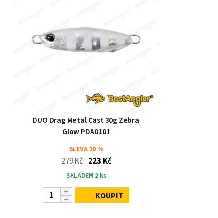
DUO Drag Metal Cast 30g Zebra
Glow PDA0101
SLEVA
20 %
279 Kč
223 Kč
SKLADEM
2
ks
KOUPIT