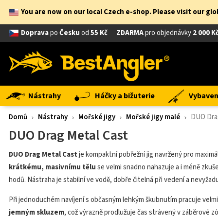
You are now on our local Czech e-shop. Please visit our gl
Doprava
po
Česku
od
55 Kč
ZDARMA
pro objednávky
2 000 K
Nástrahy
Háčky a bižuterie
Vybavení
Domů
Nástrahy
Mořské jigy
Mořské jigy malé
DUO Drag
DUO Drag Metal Cast
DUO Drag Metal Cast
je kompaktní pobřežní jig navržený pro maximál
krátkému, masivnímu tělu
se velmi snadno nahazuje a i méně zkuše
hodů. Nástraha je stabilní ve vodě, dobře čitelná při vedení a nevyžadu
Při jednoduchém navíjení s občasným lehkým škubnutím pracuje velmi
jemným skluzem
, což výrazně prodlužuje čas strávený v záběrové zó