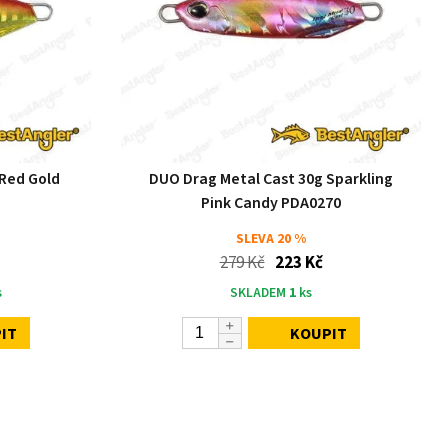
 Red Gold
DUO Drag Metal Cast 30g Sparkling
Pink Candy PDA0270
SLEVA
20 %
279 Kč
223 Kč
s
SKLADEM
1
ks
IT
KOUPIT