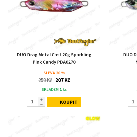
DUO Drag Metal Cast 20g Sparkling
DUO Dr
Pink Candy PDA0270
SLEVA
20 %
259 Kč
207 Kč
SKLADEM
1
ks
KOUPIT