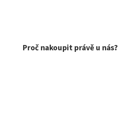
Proč nakoupit právě u nás?
ce spokojených zákazníků, rychlé doručení, jedinečné nástrah
 do 24 h, vše skladem
Exkluzivní výběr z Jap
m, to opravdu máme!
Zaměřujeme se na kvalitní z
o 10:00 odesíláme tentýž
Japonska i dalších zemí. Mn
a modely máme jako jedni z
Japonsko skladem.
Hodnocení zákazníků obchodu