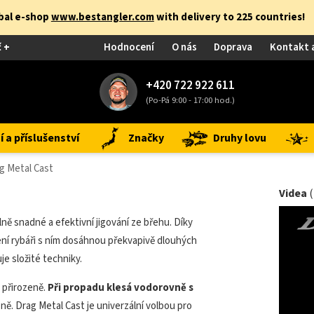
obal e-shop
www.bestangler.com
with delivery to 225 countries!
č +
Hodnocení
O nás
Doprava
Kontakt 
+420 722 922 611
(Po-Pá 9:00 - 17:00 hod.)
 a příslušenství
Značky
Druhy lovu
 Metal Cast
Videa
ně snadné a efektivní jigování ze břehu. Díky
ní rybáři s ním dosáhnou překvapivě dlouhých
je složité techniky.
 přirozeně.
Při propadu klesá vodorovně s
ně. Drag Metal Cast je univerzální volbou pro