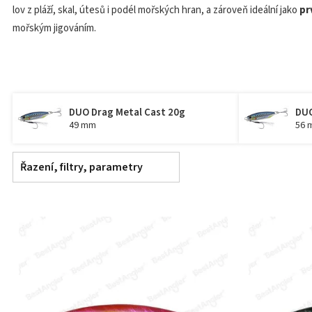
lov z pláží, skal, útesů i podél mořských hran, a zároveň ideální jako
pr
mořským jigováním.
DUO Drag Metal Cast 20g
DUO
49 mm
56 
Řazení, filtry, parametry