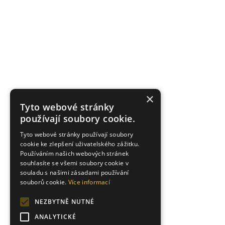
×
Tyto webové stránky
používají soubory cookie.
Tyto webové stránky používají soubory
cookie ke zlepšení uživatelského zážitku.
Používáním našich webových stránek
souhlasíte se všemi soubory cookie v
souladu s našimi zásadami používání
souborů cookie.
Více informací
NEZBYTNĚ NUTNÉ
ANALYTICKÉ