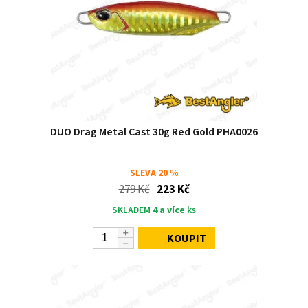
DUO Drag Metal Cast 30g Red Gold PHA0026
SLEVA
20 %
279 Kč
223 Kč
SKLADEM
4 a více
ks
KOUPIT