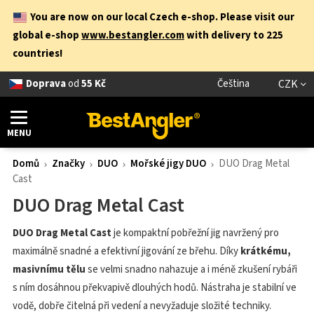
You are now on our local Czech e-shop. Please visit our
global e-shop
www.bestangler.com
with delivery to 225
countries!
Doprava
od
55 Kč
Čeština
CZK
MENU
Domů
Značky
DUO
Mořské jigy DUO
DUO Drag Metal
Cast
DUO Drag Metal Cast
DUO Drag Metal Cast
je kompaktní pobřežní jig navržený pro
maximálně snadné a efektivní jigování ze břehu. Díky
krátkému,
masivnímu tělu
se velmi snadno nahazuje a i méně zkušení rybáři
s ním dosáhnou překvapivě dlouhých hodů. Nástraha je stabilní ve
vodě, dobře čitelná při vedení a nevyžaduje složité techniky.