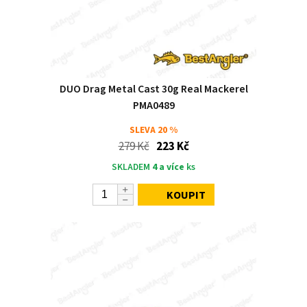
DUO Drag Metal Cast 30g Real Mackerel
PMA0489
SLEVA
20 %
279 Kč
223 Kč
SKLADEM
4 a více
ks
KOUPIT