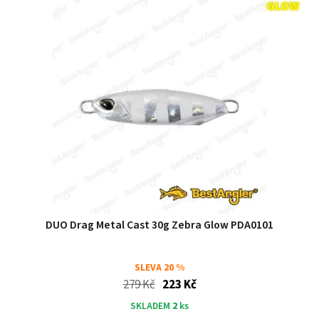
DUO Drag Metal Cast 30g Zebra Glow PDA0101
SLEVA
20 %
279 Kč
223 Kč
SKLADEM
2
ks