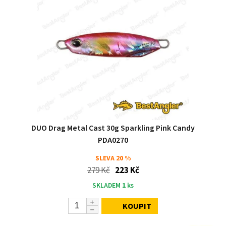
DUO Drag Metal Cast 30g Sparkling Pink Candy
PDA0270
SLEVA
20 %
279 Kč
223 Kč
SKLADEM
1
ks
KOUPIT