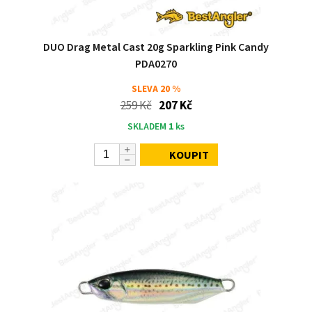
DUO Drag Metal Cast 20g Sparkling Pink Candy
PDA0270
SLEVA
20 %
259 Kč
207 Kč
SKLADEM
1
ks
KOUPIT