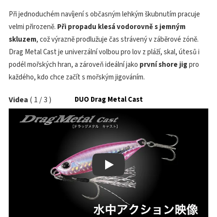
Při jednoduchém navíjení s občasným lehkým škubnutím pracuje
velmi přirozeně.
Při propadu klesá vodorovně s jemným
skluzem
, což výrazně prodlužuje čas strávený v záběrové zóně.
Drag Metal Cast je univerzální volbou pro lov z pláží, skal, útesů i
podél mořských hran, a zároveň ideální jako
první shore jig
pro
každého, kdo chce začít s mořským jigováním.
Videa
(
1
/
3
)
DUO Drag Metal Cast
Play