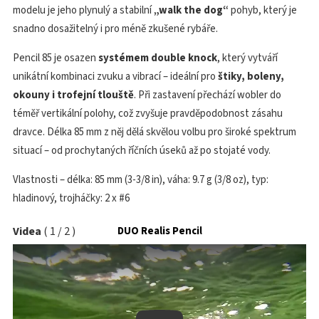
modelu je jeho plynulý a stabilní
„walk the dog“
pohyb, který je
snadno dosažitelný i pro méně zkušené rybáře.
Pencil 85 je osazen
systémem double knock
, který vytváří
unikátní kombinaci zvuku a vibrací – ideální pro
štiky, boleny,
okouny i trofejní tlouště
. Při zastavení přechází wobler do
téměř vertikální polohy, což zvyšuje pravděpodobnost zásahu
dravce. Délka 85 mm z něj dělá skvělou volbu pro široké spektrum
situací – od prochytaných říčních úseků až po stojaté vody.
Vlastnosti – délka: 85 mm (3-3/8 in), váha: 9.7 g (3/8 oz), typ:
hladinový, trojháčky: 2 x #6
Videa
(
1
/
2
)
DUO Realis Pencil