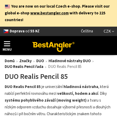
You are now on our local Czech e-shop. Please visit our
global e-shop
www.bestangler.com
with delivery to 225
countries!
Doprava
od
55 Kč
Čeština
CZK
MENU
Domů
Značky
DUO
Hladinové nástrahy DUO
DUO Realis Pencil řada
DUO Realis Pencil 85
DUO Realis Pencil 85
DUO Realis Pencil 85
je univerzální
hladinová nástraha
, která
nabízí perfektní rovnováhu mezi
velikostí, hodem a akcí
. Díky
systému pohyblivého závaží (moving weight)
a tvaru s
nízkým odporem vzduchu dosahuje výborné přesnosti a dlouhých
náhozů i při bočním větru. Charakteristickým znakem tohoto