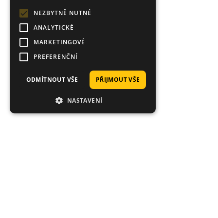
NEZBYTNĚ NUTNÉ
ANALYTICKÉ
MARKETINGOVÉ
PREFERENČNÍ
ODMÍTNOUT VŠE
PŘIJMOUT VŠE
NASTAVENÍ
Proč nakoupit právě u nás?
Tisíce spokojených zákazníků, rychlé doručení,
jedinečné nástrahy.