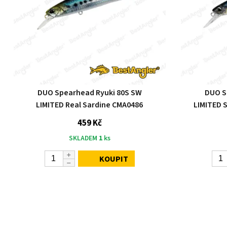
DUO Spearhead Ryuki 80S SW
DUO S
LIMITED Real Sardine CMA0486
LIMITED 
459 Kč
SKLADEM
1
ks
KOUPIT