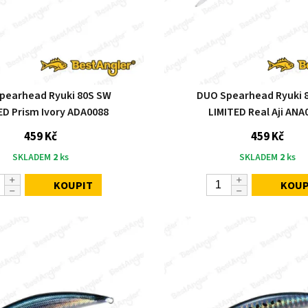
pearhead Ryuki 80S SW
DUO Spearhead Ryuki 
ED Prism Ivory ADA0088
LIMITED Real Aji ANA
459 Kč
459 Kč
SKLADEM
2
ks
SKLADEM
2
ks
KOUPIT
KOUP