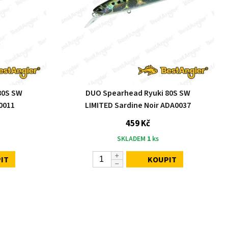
80S SW
DUO Spearhead Ryuki 80S SW
0011
LIMITED Sardine Noir ADA0037
459 Kč
SKLADEM
1
ks
IT
KOUPIT