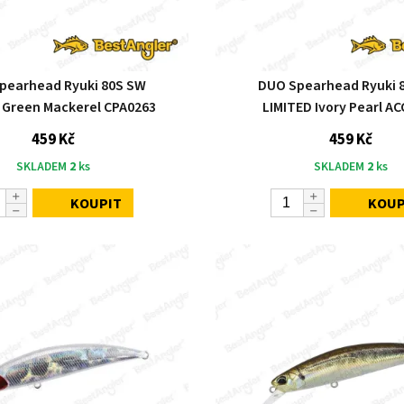
pearhead Ryuki 80S SW
DUO Spearhead Ryuki 
 Green Mackerel CPA0263
LIMITED Ivory Pearl A
459 Kč
459 Kč
SKLADEM
2
ks
SKLADEM
2
ks
KOUPIT
KOUP