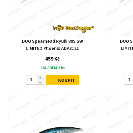
DUO Spearhead Ryuki 80S SW
DUO S
LIMITED Phoenix ADA3121
LIMIT
459 Kč
SKLADEM
2
ks
KOUPIT