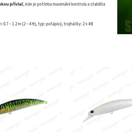
skou přívlač
, kde je potřeba maximální kontrola a stabilita
0.7 ~ 1.2 m (2 ~ 4 ft), typ: potápivý, trojháčky: 2 x #8