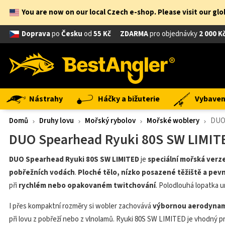
You are now on our local Czech e-shop. Please visit our gl
Doprava
po
Česku
od
55 Kč
ZDARMA
pro objednávky
2 000 K
Nástrahy
Háčky a bižuterie
Vybavení
Domů
Druhy lovu
Mořský rybolov
Mořské woblery
DUO 
DUO Spearhead Ryuki 80S SW LIMIT
DUO Spearhead Ryuki 80S SW LIMITED
je
speciální mořská verz
pobřežních vodách
.
Ploché tělo, nízko posazené těžiště a pev
při
rychlém nebo opakovaném twitchování
. Polodlouhá lopatka
I přes kompaktní rozměry si wobler zachovává
výbornou aerodyna
při lovu z pobřeží nebo z vlnolamů. Ryuki 80S SW LIMITED je vhodný p