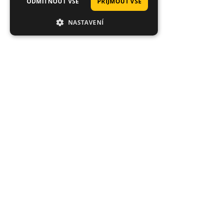
ODMÍTNOUT VŠE
PŘIJMOUT VŠE
NASTAVENÍ
Tisí
Průměrné hodnocení 4.92/5
Expedice
Hodnoceno stovkami zákazníků: "rychlé
Co je sklade
dodání", "super kvalita", "široký výběr".
Objednávky d
den.
Michael
Danny