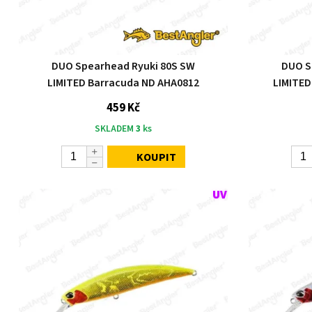
DUO Spearhead Ryuki 80S SW
DUO S
LIMITED Barracuda ND AHA0812
LIMITED
459 Kč
SKLADEM
3
ks
KOUPIT