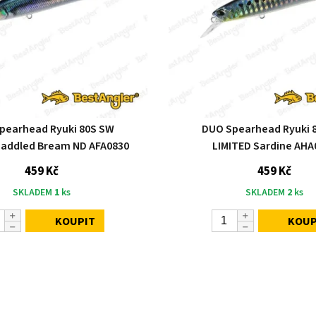
pearhead Ryuki 80S SW
DUO Spearhead Ryuki 
Saddled Bream ND AFA0830
LIMITED Sardine AHA
459 Kč
459 Kč
SKLADEM
1
ks
SKLADEM
2
ks
KOUPIT
KOUP