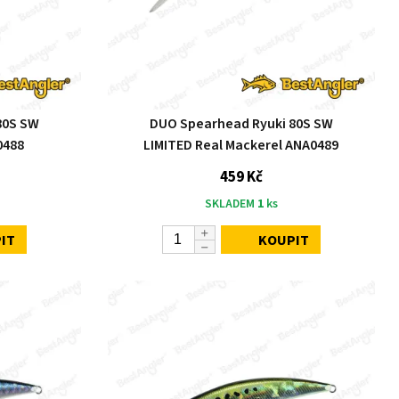
80S SW
DUO Spearhead Ryuki 80S SW
0488
LIMITED Real Mackerel ANA0489
459 Kč
SKLADEM
1
ks
IT
KOUPIT