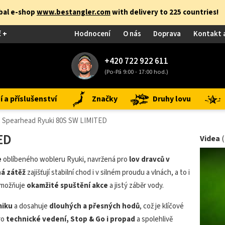
obal e-shop
www.bestangler.com
with delivery to 225 countries!
č +
Hodnocení
O nás
Doprava
Kontakt 
+420 722 922 611
(Po-Pá 9:00 - 17:00 hod.)
 a příslušenství
Značky
Druhy lovu
Spearhead Ryuki 80S SW LIMITED
ED
Videa
e
oblíbeného wobleru Ryuki, navržená pro
lov dravců v
ná zátěž
zajišťují stabilní chod i v silném proudu a vlnách, a to i
 umožňuje
okamžité spuštění akce
a jistý záběr vody.
miku
a dosahuje
dlouhých a přesných hodů
, což je klíčové
ro
technické vedení, Stop & Go i propad
a spolehlivě