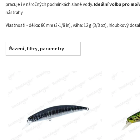
pracuje i v náročných podmínkách slané vody.
Ideální volba pro moř
nástrahy.
Vlastnosti - délka: 80 mm (3-1/8 in), váha: 12 g (3/8 oz), hloubkový dosah: 
Řazení, filtry, parametry