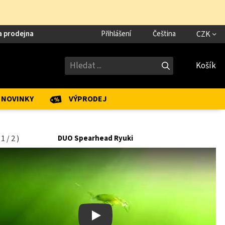
a prodejna
Přihlášení
Čeština
CZK
Košík
NOVINKY
VÝPRODEJ
(
1
/
2
)
DUO Spearhead Ryuki
Play