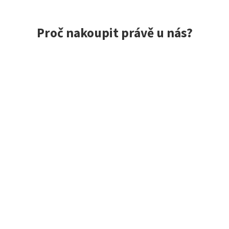
Proč nakoupit právě u nás?
ce spokojených zákazníků, rychlé doručení, jedinečné nástrah
 do 24 h, vše skladem
Exkluzivní výběr z Jap
m, to opravdu máme!
Zaměřujeme se na kvalitní z
o 10:00 odesíláme tentýž
Japonska i dalších zemí. Mn
a modely máme jako jedni z
Japonsko skladem.
Hodnocení zákazníků obchodu
Sandy