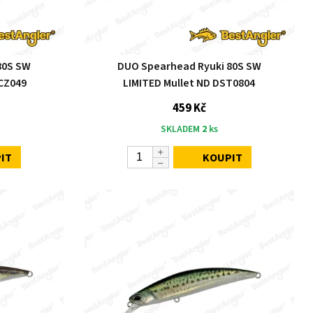
80S SW
DUO Spearhead Ryuki 80S SW
CCZ049
LIMITED Mullet ND DST0804
459 Kč
SKLADEM
2
ks
IT
KOUPIT