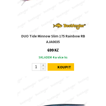
DUO Tide Minnow Slim 175 Rainbow RB
AJA0035
699 Kč
SKLADEM
4 a více
ks
KOUPIT