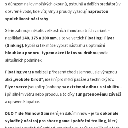
s důrazem na lov mořských okounů, pstruhů a dalších predátorů v
otevřené vodě, kde vítr, vlny a proudy vyžadují
naprostou
spolehlivost nástrahy
.
Série zahrnuje několik velikostních i hmotnostních variant –
například
140, 175 a 200 mm
, a to ve verzích
Floating
i
Flyer
(Sinking)
. Rybář si tak může vybrat nástrahu s optimální
hloubkou ponoru
,
typem akce
i
letovou dráhou
podle
aktuálních podmínek.
Floating verze
nabízejí přirozený chod s jemnou, ale výraznou
akcí
„wobble & roll“
, ideální pro mělčí pasáže a technický lov.
Flyer verze
jsou přizpůsobeny na
extrémní odhoz a stabilitu
–
i při silném větru nebo proudu, a to díky
tungstenovému závaží
a upravené lopatce.
DUO Tide Minnow Slim
není jen další minnow – je to
dokonale
vyladěný nástroj pro shore game i pobřežní trolling
, který