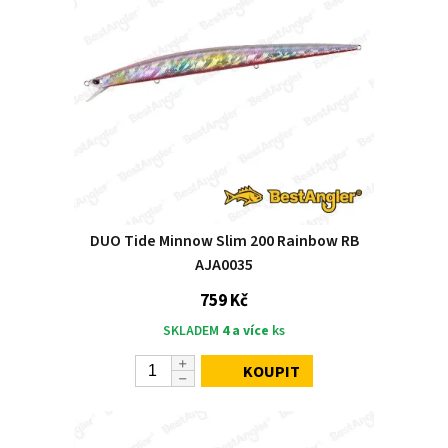
DUO Tide Minnow Slim 200 Rainbow RB
AJA0035
759 Kč
SKLADEM
4 a více
ks
KOUPIT