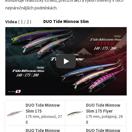
kombinuje realistický vzhled, precizní akci a výkon ověřený v těch
nejnáročnějších podmínkách.
Videa
(
1
/
2
)
DUO Tide Minnow Slim
Play
DUO Tide Minnow
DUO Tide Minnow
Slim 175
Slim 175 Flyer
175 mm, plovoucí, 27
175 mm, potápivý, 29
g
g
DUO Tide Minnow
DUO Tide Minnow