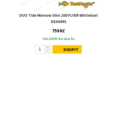
DUO Tide Minnow Slim 200 FLYER Whitebait
DEA0493
759 Kč
SKLADEM
4 a více
ks
KOUPIT