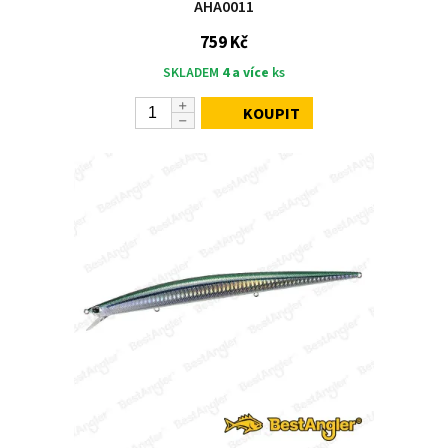
AHA0011
759 Kč
SKLADEM
4 a více
ks
KOUPIT