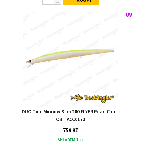
DUO Tide Minnow Slim 200 FLYER Pearl Chart
OB II ACC0170
759 Kč
SKLADEM
1
ks