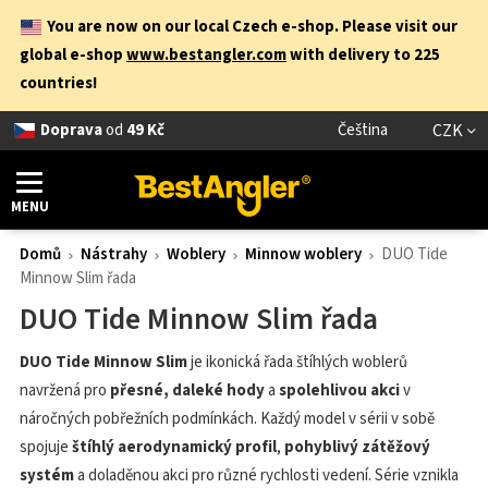
You are now on our local Czech e-shop. Please visit our
global e-shop
www.bestangler.com
with delivery to 225
countries!
Doprava
od
49 Kč
Čeština
CZK
MENU
Domů
Nástrahy
Woblery
Minnow woblery
DUO Tide
Minnow Slim řada
DUO Tide Minnow Slim řada
DUO Tide Minnow Slim
je ikonická řada štíhlých woblerů
navržená pro
přesné, daleké hody
a
spolehlivou akci
v
náročných pobřežních podmínkách. Každý model v sérii v sobě
spojuje
štíhlý aerodynamický profil
,
pohyblivý zátěžový
systém
a doladěnou akci pro různé rychlosti vedení. Série vznikla