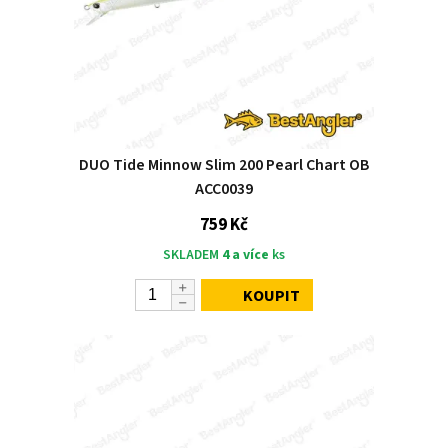
DUO Tide Minnow Slim 200 Pearl Chart OB
ACC0039
759 Kč
SKLADEM
4 a více
ks
KOUPIT