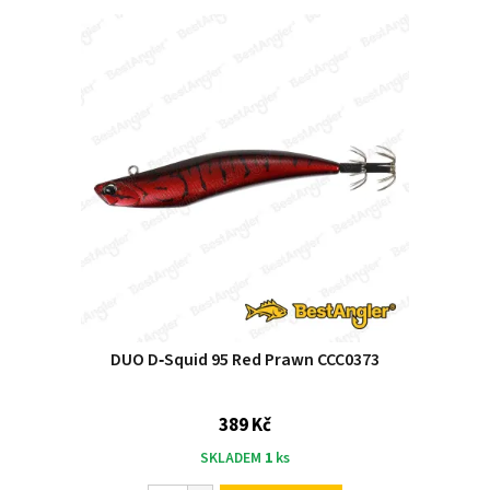
DUO D‑Squid 95 Red Prawn CCC0373
389 Kč
SKLADEM
1
ks