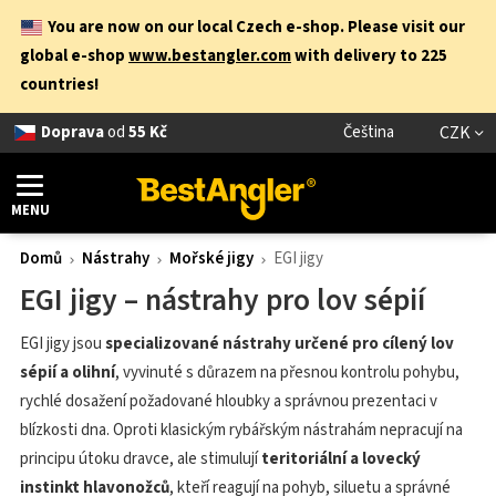
You are now on our local Czech e-shop. Please visit our
global e-shop
www.bestangler.com
with delivery to 225
countries!
Doprava
od
55 Kč
Čeština
CZK
MENU
Domů
Nástrahy
Mořské jigy
EGI jigy
EGI jigy – nástrahy pro lov sépií
EGI jigy jsou
specializované nástrahy určené pro cílený lov
sépií a olihní
, vyvinuté s důrazem na přesnou kontrolu pohybu,
rychlé dosažení požadované hloubky a správnou prezentaci v
blízkosti dna. Oproti klasickým rybářským nástrahám nepracují na
principu útoku dravce, ale stimulují
teritoriální a lovecký
instinkt hlavonožců
, kteří reagují na pohyb, siluetu a správné