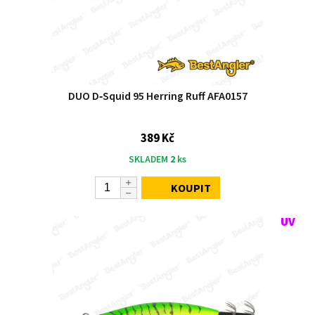
DUO D‑Squid 95 Herring Ruff AFA0157
389 Kč
SKLADEM
2
ks
KOUPIT