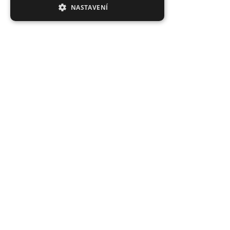
NASTAVENÍ
Proč nakoupit právě u nás?
Tisíce spokojených zákazníků, rychlé doručení,
jedinečné nástrahy.
Průměrné hodnocení 4.92/5
Hodnoceno stovkami zákazníků: "rychlé dodání", "super
kvalita", "široký výběr".
Expedice do 24 h, vše skladem
Co je skladem, to opravdu máme! Objednávky do 10:00
odesíláme tentýž den.