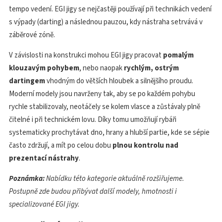
tempo vedení. EGI jigy se nejčastěji používají při technikách vedení
s výpady (darting) a následnou pauzou, kdy nástraha setrvává v
záběrové zóně.
V závislosti na konstrukci mohou EGI jigy pracovat
pomalým
klouzavým pohybem
, nebo naopak
rychlým, ostrým
dartingem
vhodným do větších hloubek a silnějšího proudu.
Moderní modely jsou navrženy tak, aby se po každém pohybu
rychle stabilizovaly, neotáčely se kolem vlasce a zůstávaly plně
čitelné i při technickém lovu. Díky tomu umožňují rybáři
systematicky prochytávat dno, hrany a hlubší partie, kde se sépie
často zdržují, a mít po celou dobu
plnou kontrolu nad
prezentací nástrahy
.
Poznámka:
Nabídku této kategorie aktuálně rozšiřujeme.
Postupně zde budou přibývat další modely, hmotnosti i
specializované EGI jigy.