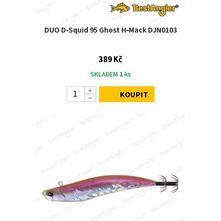
DUO D‑Squid 95 Ghost H‑Mack DJN0103
389 Kč
SKLADEM
1
ks
KOUPIT