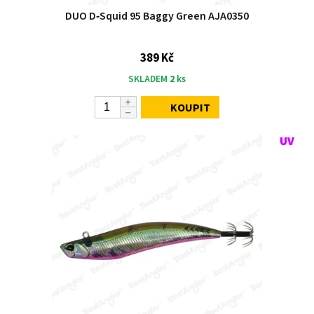
DUO D‑Squid 95 Baggy Green AJA0350
389 Kč
SKLADEM
2
ks
KOUPIT