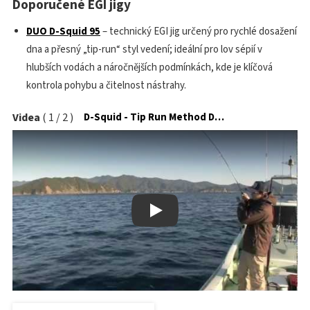
Doporučené EGI jigy
DUO D-Squid 95
– technický EGI jig určený pro rychlé dosažení
dna a přesný „tip-run“ styl vedení; ideální pro lov sépií v
hlubších vodách a náročnějších podmínkách, kde je klíčová
kontrola pohybu a čitelnost nástrahy.
Videa
(
1
/
2
)
D-Squid - Tip Run Method Demonstration
Play