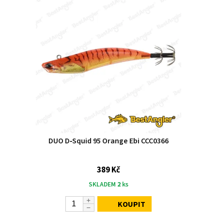
DUO D‑Squid 95 Orange Ebi CCC0366
389 Kč
SKLADEM
2
ks
KOUPIT