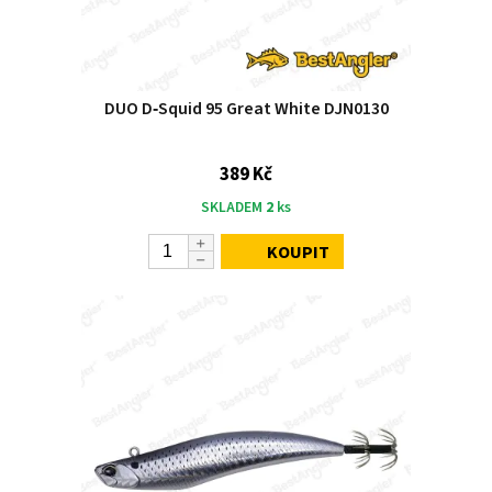
DUO D‑Squid 95 Great White DJN0130
389 Kč
SKLADEM
2
ks
KOUPIT