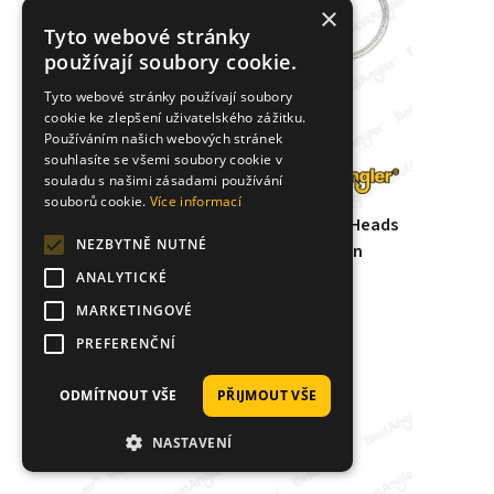
×
Tyto webové stránky
používají soubory cookie.
Tyto webové stránky používají soubory
cookie ke zlepšení uživatelského zážitku.
Používáním našich webových stránek
souhlasíte se všemi soubory cookie v
souladu s našimi zásadami používání
souborů cookie.
Více informací
Fiiish Crazy Sand Eel n°3 150 mm Heads
NEZBYTNĚ NUTNÉ
Offshore 2x ‑ 20g ‑ Pearl Green
ANALYTICKÉ
219 Kč
MARKETINGOVÉ
SKLADEM
4
balení
PREFERENČNÍ
KOUPIT
ODMÍTNOUT VŠE
PŘIJMOUT VŠE
NASTAVENÍ