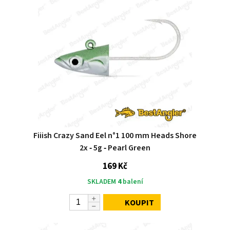
Fiiish Crazy Sand Eel n°1 100 mm Heads Shore
2x ‑ 5g ‑ Pearl Green
169 Kč
SKLADEM
4
balení
KOUPIT