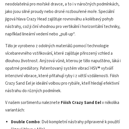
neodolatelná pro mořské dravce, a to i v náročných podmínkách,
jako jsou silné proudy nebo drsné rozbouřené moře. Speciální
jigová hlava Crazy Head zajišťuje rovnováhu a kolébavý pohyb
nástrahy, což ji činí vhodnou pro vertikální i horizontální techniky,
například lineární vedení nebo „pull-up“.
Tělo je vyrobeno z odolných materiálů pomocí technologie
vícebarevného vstřikování, které zajišťuje přirozený vzhled a
dlouhou životnost. Anýzová vůně, kterou je tělo napuštěno, láká i
opatrné predátory. Patentovaný systém vibrací HSV® vytváří
intenzivní vibrace, které přitahují ryby i z větší vzdálenosti. Fiiish
Crazy Sand Eel je ideální volbou pro rybáře, kteří hledají efektivní
nástrahu do různých podmínek.
V našem sortimentu naleznete
Fiiish Crazy Sand Eel
v několika
variantách:
Double Combo
: Dvě kompletní nástrahy připravené k použití