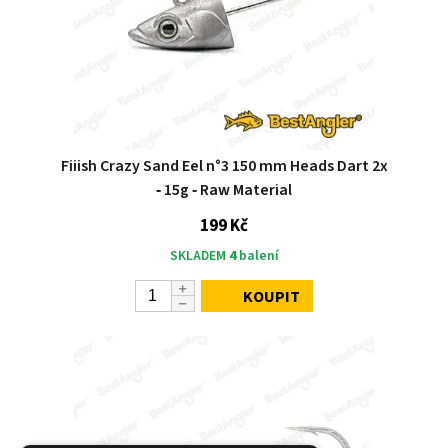
Fiiish Crazy Sand Eel n°3 150 mm Heads Dart 2x
‑ 15g ‑ Raw Material
199 Kč
SKLADEM
4
balení
KOUPIT