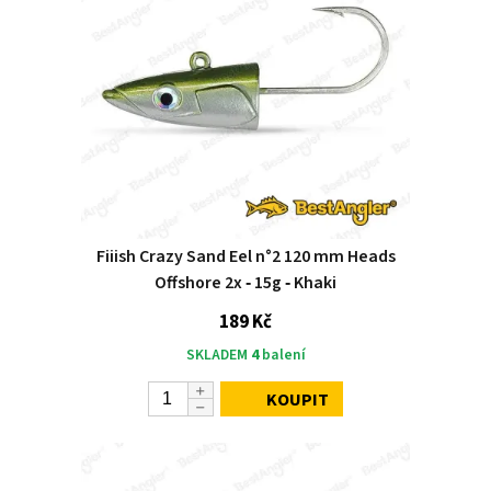
Fiiish Crazy Sand Eel n°2 120 mm Heads
Offshore 2x ‑ 15g ‑ Khaki
189 Kč
SKLADEM
4
balení
KOUPIT