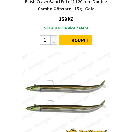
Fiiish Crazy Sand Eel n°2 120 mm Double
Combo Offshore ‑ 15g ‑ Gold
359 Kč
SKLADEM
5 a více
balení
KOUPIT