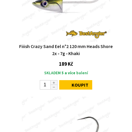
Fiiish Crazy Sand Eel n°2 120 mm Heads Shore
2x ‑ 7g ‑ Khaki
189 Kč
SKLADEM
5 a více
balení
KOUPIT