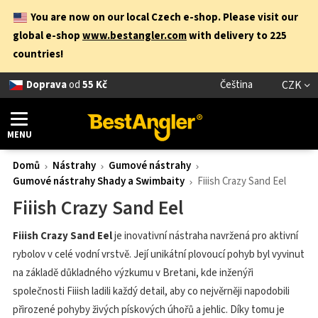
You are now on our local Czech e-shop. Please visit our
global e-shop
www.bestangler.com
with delivery to 225
countries!
Doprava
od
55 Kč
Čeština
CZK
MENU
Domů
Nástrahy
Gumové nástrahy
Gumové nástrahy Shady a Swimbaity
Fiiish Crazy Sand Eel
Fiiish Crazy Sand Eel
Fiiish Crazy Sand Eel
je inovativní nástraha navržená pro aktivní
rybolov v celé vodní vrstvě. Její unikátní plovoucí pohyb byl vyvinut
na základě důkladného výzkumu v Bretani, kde inženýři
společnosti Fiiish ladili každý detail, aby co nejvěrněji napodobili
přirozené pohyby živých pískových úhořů a jehlic. Díky tomu je