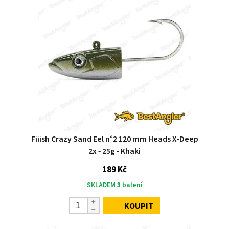
Fiiish Crazy Sand Eel n°2 120 mm Heads X‑Deep
2x ‑ 25g ‑ Khaki
189 Kč
SKLADEM
3
balení
KOUPIT