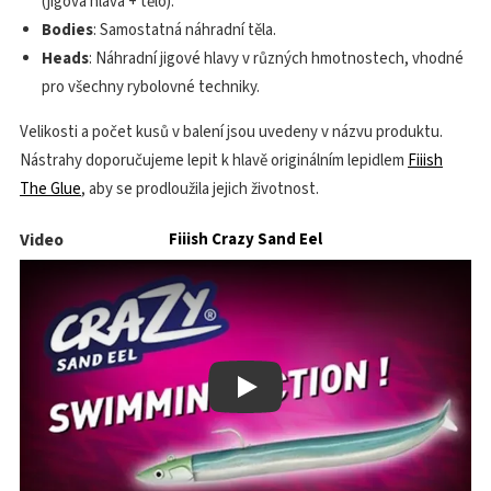
(jigová hlava + tělo).
Bodies
: Samostatná náhradní těla.
Heads
: Náhradní jigové hlavy v různých hmotnostech, vhodné
pro všechny rybolovné techniky.
Velikosti a počet kusů v balení jsou uvedeny v názvu produktu.
Nástrahy doporučujeme lepit k hlavě originálním lepidlem
Fiiish
The Glue
, aby se prodloužila jejich životnost.
Video
Fiiish Crazy Sand Eel
Play