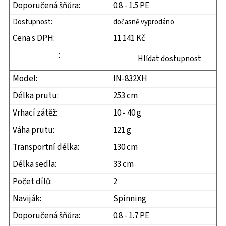
0.8 - 1.5 PE
dočasně vyprodáno
11 141 Kč
Hlídat dostupnost
IN-832XH
253 cm
10 - 40 g
121 g
130 cm
33 cm
2
Spinning
0.8 - 1.7 PE