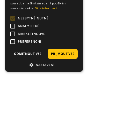
souladu s našimi zásadami používání
souborů cookie.
Více informací
NEZBYTNĚ NUTNÉ
ANALYTICKÉ
MARKETINGOVÉ
PREFERENČNÍ
ODMÍTNOUT VŠE
PŘIJMOUT VŠE
NASTAVENÍ
Hodnocení zákazníků obchodu
Mark