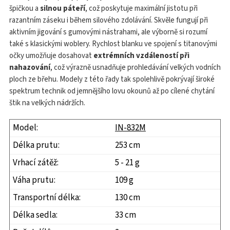
špičkou a
silnou páteří
, což poskytuje maximální jistotu při
razantním záseku i během silového zdolávání. Skvěle fungují při
aktivním jigování s gumovými nástrahami, ale výborně si rozumí
také s klasickými woblery. Rychlost blanku ve spojení s titanovými
očky umožňuje dosahovat
extrémních vzdáleností při
nahazování
, což výrazně usnadňuje prohledávání velkých vodních
ploch ze břehu. Modely z této řady tak spolehlivě pokrývají široké
spektrum technik od jemnějšího lovu okounů až po cílené chytání
štik na velkých nádržích.
IN-832M
253 cm
5 - 21 g
109 g
130 cm
33 cm