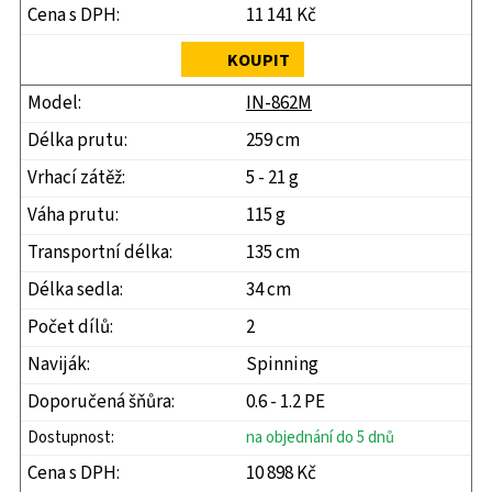
11 141 Kč
KOUPIT
IN-862M
259 cm
5 - 21 g
115 g
135 cm
34 cm
2
Spinning
0.6 - 1.2 PE
na objednání do 5 dnů
10 898 Kč