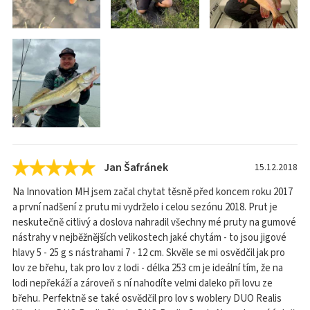
Jan Šafránek
15.12.2018
Na Innovation MH jsem začal chytat těsně před koncem roku 2017
a první nadšení z prutu mi vydrželo i celou sezónu 2018. Prut je
neskutečně citlivý a doslova nahradil všechny mé pruty na gumové
nástrahy v nejběžnějších velikostech jaké chytám - to jsou jigové
hlavy 5 - 25 g s nástrahami 7 - 12 cm. Skvěle se mi osvědčil jak pro
lov ze břehu, tak pro lov z lodi - délka 253 cm je ideální tím, že na
lodi nepřekáží a zároveň s ní nahodíte velmi daleko při lovu ze
břehu. Perfektně se také osvědčil pro lov s woblery DUO Realis