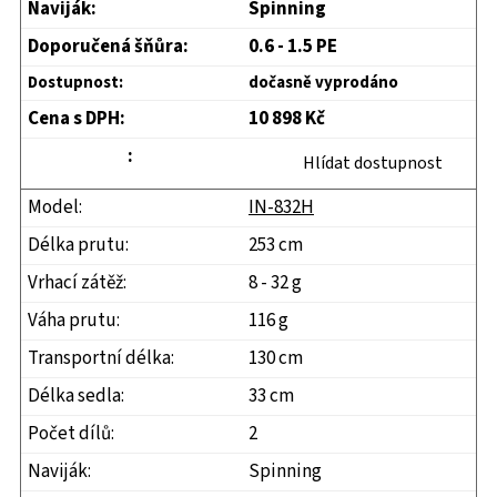
Spinning
0.6 - 1.5 PE
dočasně vyprodáno
10 898 Kč
Hlídat dostupnost
IN-832H
253 cm
8 - 32 g
116 g
130 cm
33 cm
2
Spinning