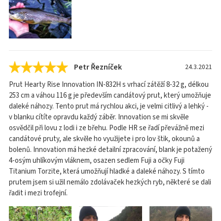
Petr Řezníček
24.3.2021
Prut Hearty Rise Innovation IN-832H s vrhací zátěží 8-32 g, délkou
253 cm a váhou 116 g je především candátový prut, který umožňuje
daleké náhozy. Tento prut má rychlou akci, je velmi citlivý a lehký -
v blanku cítíte opravdu každý záběr. Innovation se mi skvěle
osvědčil při lovu z lodi i ze břehu. Podle HR se řadí převážně mezi
candátové pruty, ale skvěle ho využijete i pro lov štik, okounů a
bolenů. Innovation má hezké detailní zpracování, blank je potažený
4-osým uhlíkovým vláknem, osazen sedlem Fuji a očky Fuji
Titanium Torzite, která umožňují hladké a daleké náhozy. S tímto
prutem jsem si užil nemálo zdolávaček hezkých ryb, některé se dali
řadit i mezi trofejní.