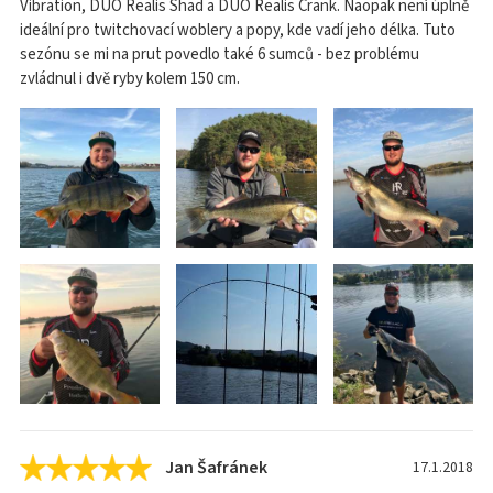
Vibration, DUO Realis Shad a DUO Realis Crank. Naopak není úplně
ideální pro twitchovací woblery a popy, kde vadí jeho délka. Tuto
sezónu se mi na prut povedlo také 6 sumců - bez problému
zvládnul i dvě ryby kolem 150 cm.
Jan Šafránek
17.1.2018