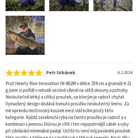
Petr Urbánek
6.2.2024
Prut Hearty Rise Innovation IN-862M v délce 259 cm a gramáži 4-21
g jsem si pořídil v minulé sezóně cíleně na větší okouny a pstruhy.
Neskutečně lehký a citlivý proutek, se kterým je radost chytat.
Vymazlený design dodává tomuto proutku neskutečný šmrnc. Za
mě opravdu mistrovský kousek mezi vláčecími pruty této
kategorie. Každá zaseknutá ryba na tomto proutku je radost a v
kombinaci s jemnou šňůrou je cítit i ten nejopatrnější záběr a ryby
při zdolávání minimálně padají. Určitě to není můj poslední proutek
této značky a těším se na candátové a štikové speciály. Navíc díky