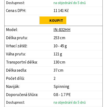
na objednání do 5 dnů
11 141 Kč
KOUPIT
IN-832HH
253 cm
10 - 45 g
121 g
130 cm
37 cm
2
Spinning
0.8 - 1.7 PE
na objednání do 5 dnů