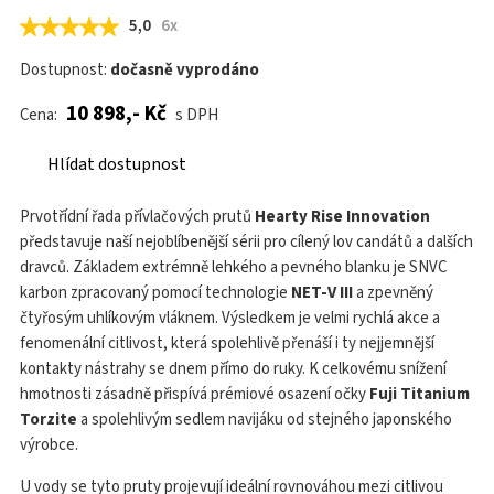
5,0
6x
Dostupnost:
dočasně vyprodáno
10 898,- Kč
Cena:
s DPH
Hlídat dostupnost
Prvotřídní řada přívlačových prutů
Hearty Rise Innovation
představuje naší nejoblíbenější sérii pro cílený lov candátů a dalších
dravců. Základem extrémně lehkého a pevného blanku je SNVC
karbon zpracovaný pomocí technologie
NET-V III
a zpevněný
čtyřosým uhlíkovým vláknem. Výsledkem je velmi rychlá akce a
fenomenální citlivost, která spolehlivě přenáší i ty nejjemnější
kontakty nástrahy se dnem přímo do ruky. K celkovému snížení
hmotnosti zásadně přispívá prémiové osazení očky
Fuji Titanium
Torzite
a spolehlivým sedlem navijáku od stejného japonského
výrobce.
U vody se tyto pruty projevují ideální rovnováhou mezi citlivou