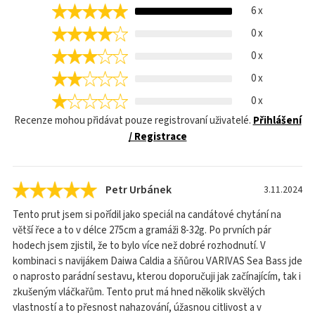
6 x
0 x
0 x
0 x
0 x
Recenze mohou přidávat pouze registrovaní uživatelé.
Přihlášení
/ Registrace
Petr Urbánek
3.11.2024
Tento prut jsem si pořídil jako speciál na candátové chytání na
větší řece a to v délce 275cm a gramáži 8-32g. Po prvních pár
hodech jsem zjistil, že to bylo více než dobré rozhodnutí. V
kombinaci s navijákem Daiwa Caldia a šňůrou VARIVAS Sea Bass jde
o naprosto parádní sestavu, kterou doporučuji jak začínajícím, tak i
zkušeným vláčkařům. Tento prut má hned několik skvělých
vlastností a to přesnost nahazování, úžasnou citlivost a v