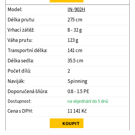
IN-902H
275 cm
8 - 32 g
123 g
141 cm
35.5 cm
2
Spinning
0.8 - 1.5 PE
na objednání do 5 dnů
11 141 Kč
KOUPIT