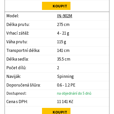
KOUPIT
IN-902M
275 cm
4 - 21 g
115 g
141 cm
35.5 cm
2
Spinning
0.6 - 1.2 PE
na objednání do 5 dnů
11 141 Kč
KOUPIT