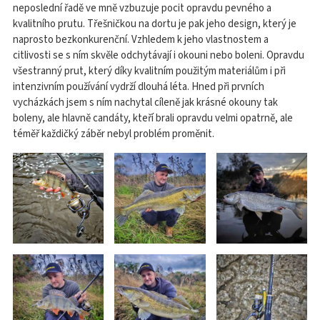
neposlední řadě ve mně vzbuzuje pocit opravdu pevného a
kvalitního prutu. Třešničkou na dortu je pak jeho design, který je
naprosto bezkonkurenční. Vzhledem k jeho vlastnostem a
citlivosti se s ním skvěle odchytávají i okouni nebo boleni. Opravdu
všestranný prut, který díky kvalitním použitým materiálům i při
intenzivním používání vydrží dlouhá léta. Hned při prvních
vycházkách jsem s ním nachytal cíleně jak krásné okouny tak
boleny, ale hlavně candáty, kteří brali opravdu velmi opatrně, ale
téměř každičký záběr nebyl problém proměnit.