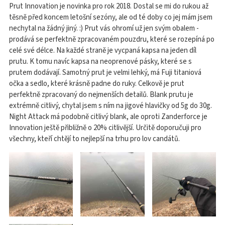
Prut Innovation je novinka pro rok 2018. Dostal se mi do rukou až
těsně před koncem letošní sezóny, ale od té doby co jej mám jsem
nechytal na žádný jiný. :) Prut vás ohromí už jen svým obalem -
prodává se perfektně zpracovaném pouzdru, které se rozepíná po
celé své délce. Na každé straně je vycpaná kapsa na jeden díl
prutu. K tomu navíc kapsa na neoprenové pásky, které se s
prutem dodávají. Samotný prut je velmi lehký, má Fuji titaniová
očka a sedlo, které krásně padne do ruky. Celkově je prut
perfektně zpracovaný do nejmenších detailů. Blank prutu je
extrémně citlivý, chytal jsem s ním na jigové hlavičky od 5g do 30g.
Night Attack má podobně citlivý blank, ale oproti Zanderforce je
Innovation ještě přibližně o 20% citlivější. Určitě doporučuji pro
všechny, kteří chtějí to nejlepší na trhu pro lov candátů.