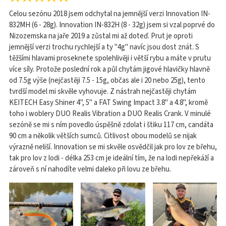
Celou sezónu 2018 jsem odchytal na jemnější verzi Innovation IN-
832MH (6 - 28g). Innovation IN-832H (8 - 32g) jsem si vzal poprvé do
Nizozemska na jaře 2019 a zůstal mi až doteď. Prut je oproti
jemnější verzi trochu rychlejší a ty "4g" navíc jsou dost znát. S
těžšími hlavami proseknete spolehlivěji i větší rybu a máte v prutu
více síly. Protože poslední rok a půl chytám jigové hlavičky hlavně
od 7.5g výše (nejčastěji 7.5 - 15g, občas ale i 20 nebo 25g), tento
tvrdší model mi skvěle vyhovuje. Z nástrah nejčastěji chytám
KEITECH Easy Shiner 4", 5" a FAT Swing Impact 3.8" a 4.8", kromě
toho i woblery DUO Realis Vibration a DUO Realis Crank. V minulé
sezóně se mi s ním povedlo úspěšně zdolat i štiku 117 cm, candáta
90 cm a několik větších sumců. Citlivost obou modelů se nijak
výrazně neliší. Innovation se mi skvěle osvědčil jak pro lov ze břehu,
tak pro lov z lodi - délka 253 cm je ideální tím, že na lodi nepřekáží a
zároveň s ní nahodíte velmi daleko při lovu ze břehu.