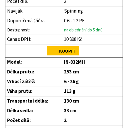
2
Spinning
0.6 - 1.2 PE
na objednání do 5 dnů
10 898 Kč
KOUPIT
IN-832MH
253 cm
6 - 26 g
113 g
130 cm
33 cm
2