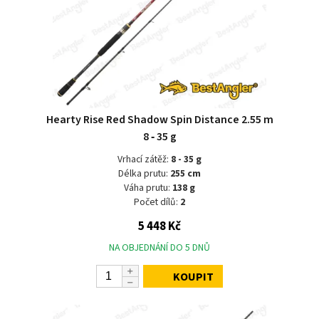
Hearty Rise Red Shadow Spin Distance 2.55 m
8 ‑ 35 g
Vrhací zátěž:
8 - 35 g
Délka prutu:
255 cm
Váha prutu:
138 g
Počet dílů:
2
5 448 Kč
NA OBJEDNÁNÍ DO 5 DNŮ
KOUPIT