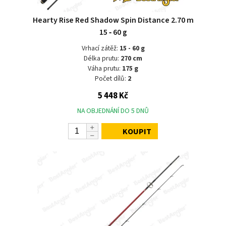
Hearty Rise Red Shadow Spin Distance 2.70 m
15 ‑ 60 g
Vrhací zátěž:
15 - 60 g
Délka prutu:
270 cm
Váha prutu:
175 g
Počet dílů:
2
5 448 Kč
NA OBJEDNÁNÍ DO 5 DNŮ
KOUPIT