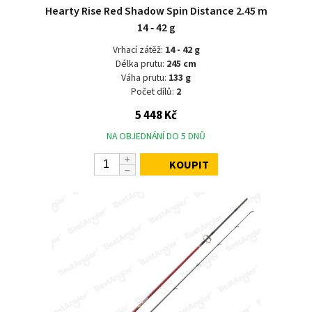
Hearty Rise Red Shadow Spin Distance 2.45 m
14 ‑ 42 g
Vrhací zátěž:
14 - 42 g
Délka prutu:
245 cm
Váha prutu:
133 g
Počet dílů:
2
5 448 Kč
NA OBJEDNÁNÍ DO 5 DNŮ
KOUPIT