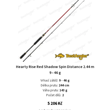
Hearty Rise Red Shadow Spin Distance 2.44 m
9 ‑ 46 g
Vrhací zátěž:
9 - 46 g
Délka prutu:
244 cm
Váha prutu:
143 g
Počet dílů:
2
5 206 Kč