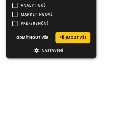
ANALYTICKÉ
MARKETINGOVÉ
PREFERENČNÍ
ODMÍTNOUT VŠE
PŘIJMOUT VŠE
NASTAVENÍ
Proč nakoupit právě u nás?
Tisíce spokojených zákazníků, rychlé doručení,
jedinečné nástrahy.
Průměrné hodnocení 4.92/5
Hodnoceno stovkami zákazníků: "rychlé dodání", "super