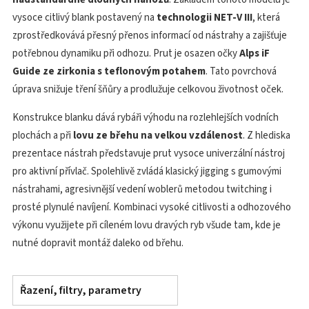
vysoce citlivý blank postavený na
technologii NET-V III
, která
zprostředkovává přesný přenos informací od nástrahy a zajišťuje
potřebnou dynamiku při odhozu. Prut je osazen očky
Alps iF
Guide ze zirkonia s teflonovým potahem
. Tato povrchová
úprava snižuje tření šňůry a prodlužuje celkovou životnost oček.
Konstrukce blanku dává rybáři výhodu na rozlehlejších vodních
plochách a při
lovu ze břehu na velkou vzdálenost
. Z hlediska
prezentace nástrah představuje prut vysoce univerzální nástroj
pro aktivní přívlač. Spolehlivě zvládá klasický jigging s gumovými
nástrahami, agresivnější vedení woblerů metodou twitching i
prosté plynulé navíjení. Kombinaci vysoké citlivosti a odhozového
výkonu využijete při cíleném lovu dravých ryb všude tam, kde je
nutné dopravit montáž daleko od břehu.
Řazení, filtry, parametry