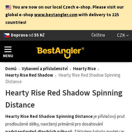
You are now on our local Czech e-shop. Please visit our
global e-shop
www.bestangler.com
with delivery to 225
countries!
Doprava
od
55 Kč
Čeština
CZK
MENU
Domů
Vybavení a příslušenství
Hearty Rise
Hearty Rise Red Shadow
Hearty Rise Red Shadow Spinning
Distance
Hearty Rise Red Shadow Spinning
Distance
Hearty Rise Red Shadow Spinning Distance
je přívlačový prut
prodloužené délky, navržený primárně pro dosahování
nadstandardně dlouhých náhozů
. Základem tohoto modelu je