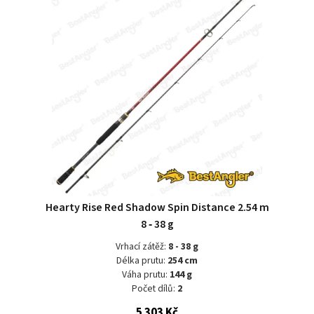
Hearty Rise Red Shadow Spin Distance 2.54 m
8 ‑ 38 g
Vrhací zátěž:
8 - 38 g
Délka prutu:
254 cm
Váha prutu:
144 g
Počet dílů:
2
5 303 Kč