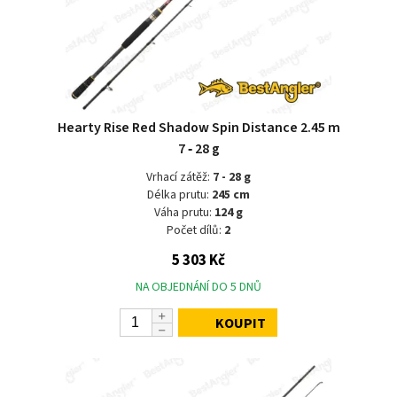
Hearty Rise Red Shadow Spin Distance 2.45 m
7 ‑ 28 g
Vrhací zátěž:
7 - 28 g
Délka prutu:
245 cm
Váha prutu:
124 g
Počet dílů:
2
5 303 Kč
NA OBJEDNÁNÍ DO 5 DNŮ
KOUPIT