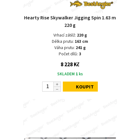
Hearty Rise Skywalker Jigging Spin 1.63 m
220 g
Vrhací zátěž:
220 g
Délka prutu:
163 cm
Váha prutu:
241 g
Počet dílů:
3
8 228 Kč
SKLADEM
1
ks
KOUPIT