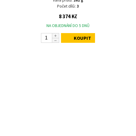
Váha prutu:
262 g
Počet dílů:
3
8 374 Kč
NA OBJEDNÁNÍ DO 5 DNŮ
KOUPIT