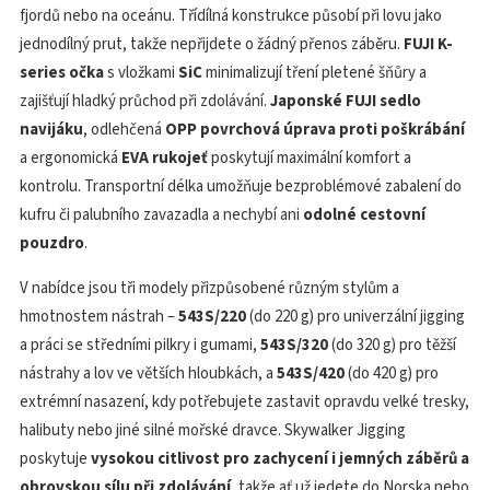
fjordů nebo na oceánu. Třídílná konstrukce působí při lovu jako
jednodílný prut, takže nepřijdete o žádný přenos záběru.
FUJI K-
series očka
s vložkami
SiC
minimalizují tření pletené šňůry a
zajišťují hladký průchod při zdolávání.
Japonské FUJI sedlo
navijáku
, odlehčená
OPP povrchová úprava proti poškrábání
a ergonomická
EVA rukojeť
poskytují maximální komfort a
kontrolu. Transportní délka umožňuje bezproblémové zabalení do
kufru či palubního zavazadla a nechybí ani
odolné cestovní
pouzdro
.
V nabídce jsou tři modely přizpůsobené různým stylům a
hmotnostem nástrah –
543S/220
(do 220 g) pro univerzální jigging
a práci se středními pilkry i gumami,
543S/320
(do 320 g) pro těžší
nástrahy a lov ve větších hloubkách, a
543S/420
(do 420 g) pro
extrémní nasazení, kdy potřebujete zastavit opravdu velké tresky,
halibuty nebo jiné silné mořské dravce. Skywalker Jigging
poskytuje
vysokou citlivost pro zachycení i jemných záběrů a
obrovskou sílu při zdolávání
, takže ať už jedete do Norska nebo