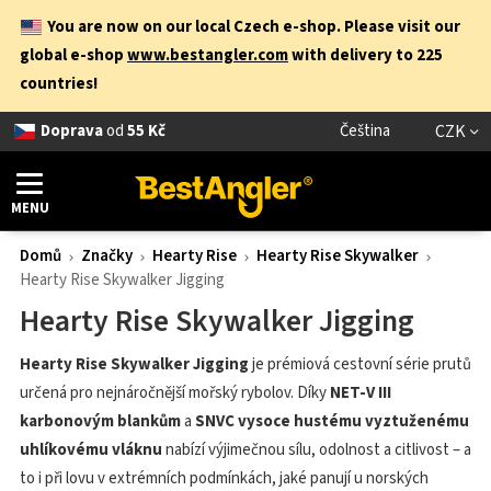
You are now on our local Czech e-shop. Please visit our
global e-shop
www.bestangler.com
with delivery to 225
countries!
Doprava
od
55 Kč
Čeština
CZK
MENU
Domů
Značky
Hearty Rise
Hearty Rise Skywalker
Hearty Rise Skywalker Jigging
Hearty Rise Skywalker Jigging
Hearty Rise Skywalker Jigging
je prémiová cestovní série prutů
určená pro nejnáročnější mořský rybolov. Díky
NET-V III
karbonovým blankům
a
SNVC vysoce hustému vyztuženému
uhlíkovému vláknu
nabízí výjimečnou sílu, odolnost a citlivost – a
to i při lovu v extrémních podmínkách, jaké panují u norských