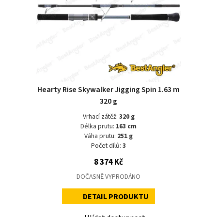
Hearty Rise Skywalker Jigging Spin 1.63 m
320 g
Vrhací zátěž:
320 g
Délka prutu:
163 cm
Váha prutu:
251 g
Počet dílů:
3
8 374 Kč
DOČASNĚ VYPRODÁNO
DETAIL PRODUKTU