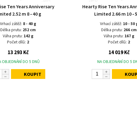
ise Ten Years Anniversary
Hearty Rise Ten Years An
mited 2.52 m 8 ‑ 40 g
Limited 2.66 m 10 ‑ 
Vrhací zátěž:
8 - 40 g
Vrhací zátěž:
10 - 50 
Délka prutu:
252 cm
Délka prutu:
266 cm
Váha prutu:
142 g
Váha prutu:
167 g
Počet dílů:
2
Počet dílů:
2
13 293 Kč
14 019 Kč
A OBJEDNÁNÍ DO 5 DNŮ
NA OBJEDNÁNÍ DO 5 D
KOUPIT
KOUP