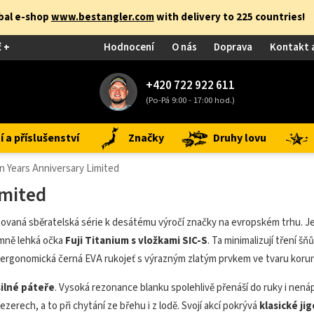
obal e-shop
www.bestangler.com
with delivery to 225 countries!
č +
Hodnocení
O nás
Doprava
Kontakt 
+420 722 922 611
(Po-Pá 9:00 - 17:00 hod.)
 a příslušenství
Značky
Druhy lovu
n Years Anniversary Limited
imited
itovaná sběratelská série k desátému výročí značky na evropském trhu. Je
émně lehká očka
Fuji Titanium s vložkami SIC-S
. Ta minimalizují tření š
e ergonomická černá EVA rukojeť s výrazným zlatým prvkem ve tvaru korun
silné páteře
. Vysoká rezonance blanku spolehlivě přenáší do ruky i ne
zerech, a to při chytání ze břehu i z lodě. Svojí akcí pokrývá
klasické j