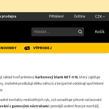
a prodejna
Přihlášení
Čeština
CZK
Košík
NOVINKY
VÝPRODEJ
jí základ tvoří prémiový
karbonový blank NET-V III
, který zajišťuje
ňůry, znatelně prodlužují délku náhozů a bezpečně odolávají opotřebení
y.
nápadné kontakty nedůvěřivých ryb, což usnadňuje přesné načasování
igování s gumovými nástrahami
i jemnější vedení finesse montáží,