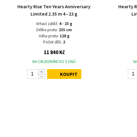
Hearty Rise Ten Years Anniversary
Hearty R
Limited 2.35 m 4 ‑ 23 g
Li
Vrhací zátěž:
4 - 23 g
Délka prutu:
235 cm
Váha prutu:
128 g
Počet dílů:
2
11 840 Kč
NA OBJEDNÁNÍ DO 5 DNŮ
N
KOUPIT