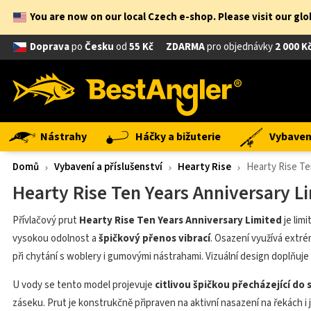
You are now on our local Czech e-shop. Please visit our gl
Doprava
po
Česku
od
55 Kč
ZDARMA
pro objednávky
2 000 K
Nástrahy
Háčky a bižuterie
Vybavení
Domů
Vybavení a příslušenství
Hearty Rise
Hearty Rise Te
Hearty Rise Ten Years Anniversary L
Přívlačový prut
Hearty Rise Ten Years Anniversary Limited
je lim
vysokou odolnost a
špičkový přenos vibrací
. Osazení využívá extr
při chytání s woblery i gumovými nástrahami. Vizuální design doplňuj
U vody se tento model projevuje
citlivou špičkou přecházející do 
záseku. Prut je konstrukčně připraven na aktivní nasazení na řekách i je