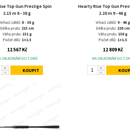
ise Top Gun Prestige Spin
Hearty Rise Top Gun Pres
2.15 m 8 ‑ 38 g
2.20 m 9 ‑ 46 g
Vrhací zátěž:
8 - 38 g
Vrhací zátěž:
9 - 46 g
Délka prutu:
215 cm
Délka prutu:
220 cm
Váha prutu:
151 g
Váha prutu:
158 g
Počet dílů:
1+1.5
Počet dílů:
1+1.5
12 567 Kč
12 809 Kč
A OBJEDNÁNÍ DO 5 DNŮ
NA OBJEDNÁNÍ DO 5 D
KOUPIT
KOUP