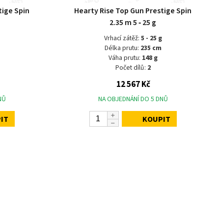
tige Spin
Hearty Rise Top Gun Prestige Spin
2.35 m 5 ‑ 25 g
Vrhací zátěž:
5 - 25 g
Délka prutu:
235 cm
Váha prutu:
148 g
Počet dílů:
2
12 567 Kč
NŮ
NA OBJEDNÁNÍ DO 5 DNŮ
IT
KOUPIT