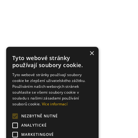
×
Tyto webové stránky
používají soubory cookie.
Tyto webové stránky používají soubory
cookie ke zlepšení uživatelského zážitku.
Používáním našich webových stránek
souhlasíte se všemi soubory cookie v
souladu s našimi zásadami používání
souborů cookie.
Více informací
NEZBYTNĚ NUTNÉ
ANALYTICKÉ
MARKETINGOVÉ