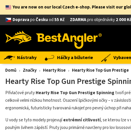
You are now on our local Czech e-shop. Please visit our gl
Doprava
po
Česku
od
55 Kč
ZDARMA
pro objednávky
2 000 K
Nástrahy
Háčky a bižuterie
Vybavení
Domů
Značky
Hearty Rise
Hearty Rise Top Gun Prestige
Hearty Rise Top Gun Prestige Spinni
Přívlačové pruty
Hearty Rise Top Gun Prestige Spinning
tvoří pr
celkově velmi nízkou hmotnost. Osazení špičkovými očky – v závislost
ergonomická, futuristicky tvarovaná rukojeť pro pevný úchop při nahaz
U vody se tyto modely projevují
extrémní citlivostí
, se kterou lze 
pouhým švihem zápěstí. Pruty jsou primárně navrženy pro lov lososovit