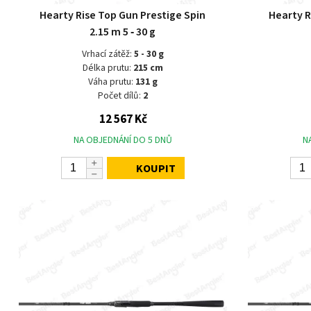
Hearty Rise Top Gun Prestige Spin
Hearty R
2.15 m 5 ‑ 30 g
Vrhací zátěž:
5 - 30 g
Délka prutu:
215 cm
Váha prutu:
131 g
Počet dílů:
2
12 567 Kč
NA OBJEDNÁNÍ DO 5 DNŮ
N
KOUPIT