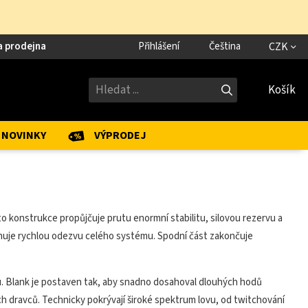
a prodejna
Přihlášení
Čeština
CZK
Košík
NOVINKY
VÝPRODEJ
to konstrukce propůjčuje prutu enormní stabilitu, silovou rezervu a
huje rychlou odezvu celého systému. Spodní část zakončuje
hou. Blank je postaven tak, aby snadno dosahoval dlouhých hodů
ch dravců. Technicky pokrývají široké spektrum lovu, od twitchování