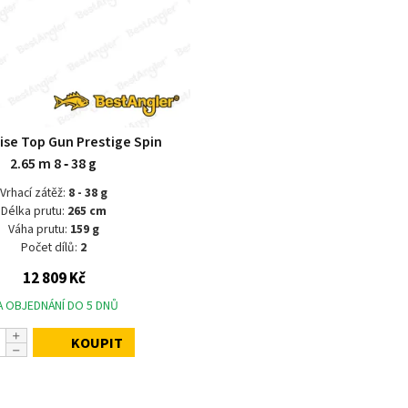
ise Top Gun Prestige Spin
2.65 m 8 ‑ 38 g
Vrhací zátěž:
8 - 38 g
Délka prutu:
265 cm
Váha prutu:
159 g
Počet dílů:
2
12 809 Kč
A OBJEDNÁNÍ DO 5 DNŮ
KOUPIT