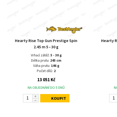
Hearty Rise Top Gun Prestige Spin
Hearty R
2.45 m 5 ‑ 30 g
Vrhací zátěž:
5 - 30 g
Délka prutu:
245 cm
Váha prutu:
146 g
Počet dílů:
2
13 051 Kč
NA OBJEDNÁNÍ DO 5 DNŮ
N
KOUPIT