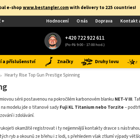
obal e-shop
www.bestangler.com
with delivery to 225 countries!
č +
Hodnocení
O nás
Doprava
Kontakt 
+420 722 922 611
(Po-Pá 9:00 - 17:00 hod.)
 a příslušenství
Značky
Druhy lovu
Hearty Rise Top Gun Prestige Spinning
ng
émiovou sérii postavenou na pokročilém karbonovém blanku
NET-V III
. Ta
i na modelu jde o titanové sady
Fuji KL Titanium nebo Torzite
– podtr
ování i zdolávání.
v rukojeti okamžitě registrovat i ty nejjemnější kontakty dravce s nástra
ých ryb a okounů ze břehu i z lodi, s přehledem však ztlumí výpady větší