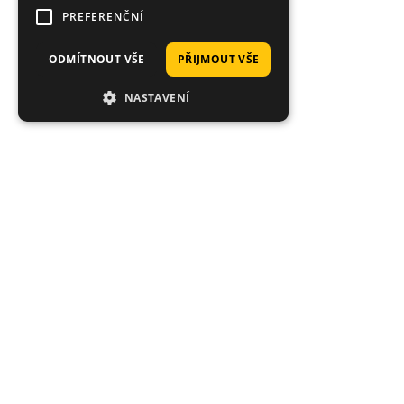
PREFERENČNÍ
ODMÍTNOUT VŠE
PŘIJMOUT VŠE
NASTAVENÍ
Tisí
Průměrné hodnocení 4.92/5
Expedice
Hodnoceno stovkami zákazníků: "rychlé
Co je sklade
dodání", "super kvalita", "široký výběr".
Objednávky d
den.