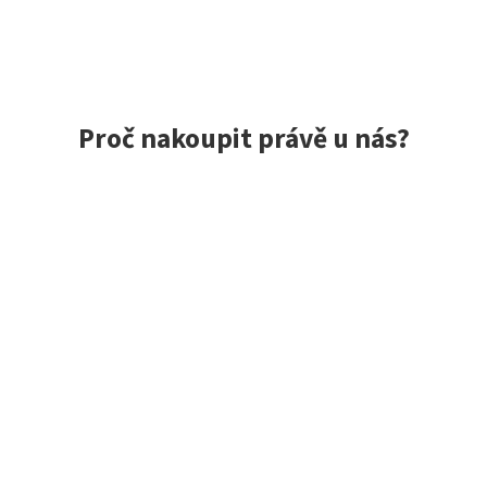
Proč nakoupit právě u nás?
ce spokojených zákazníků, rychlé doručení, jedinečné nástrah
 do 24 h, vše skladem
Exkluzivní výběr z Jap
m, to opravdu máme!
Zaměřujeme se na kvalitní z
o 10:00 odesíláme tentýž
Japonska i dalších zemí. Mn
a modely máme jako jedni z
Japonsko skladem.
Hodnocení zákazníků obchodu