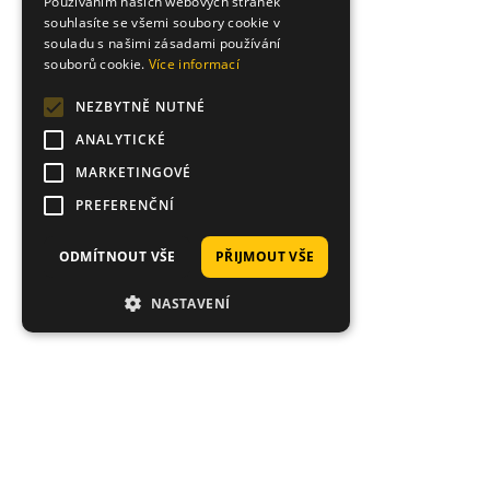
Používáním našich webových stránek
souhlasíte se všemi soubory cookie v
souladu s našimi zásadami používání
souborů cookie.
Více informací
NEZBYTNĚ NUTNÉ
ANALYTICKÉ
MARKETINGOVÉ
PREFERENČNÍ
ODMÍTNOUT VŠE
PŘIJMOUT VŠE
NASTAVENÍ
Proč nakoupit právě u nás?
Tisíce spokojených zákazníků, rychlé doručení,