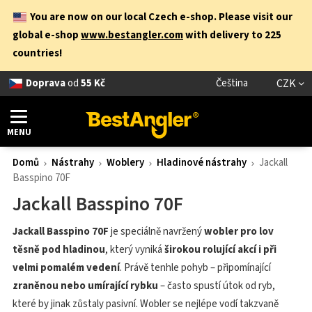
You are now on our local Czech e-shop. Please visit our
global e-shop
www.bestangler.com
with delivery to 225
countries!
Doprava
od
55 Kč
Čeština
CZK
MENU
Domů
Nástrahy
Woblery
Hladinové nástrahy
Jackall
Basspino 70F
Jackall Basspino 70F
Jackall Basspino 70F
je speciálně navržený
wobler pro lov
těsně pod hladinou
, který vyniká
širokou rolující akcí i při
velmi pomalém vedení
. Právě tenhle pohyb – připomínající
zraněnou nebo umírající rybku
– často spustí útok od ryb,
které by jinak zůstaly pasivní. Wobler se nejlépe vodí takzvaně