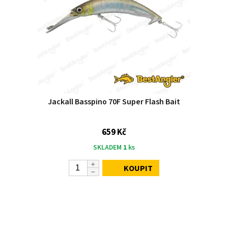
Jackall Basspino 70F Super Flash Bait
659 Kč
SKLADEM
1
ks
KOUPIT