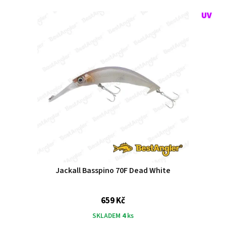
Jackall Basspino 70F Dead White
659 Kč
SKLADEM
4
ks