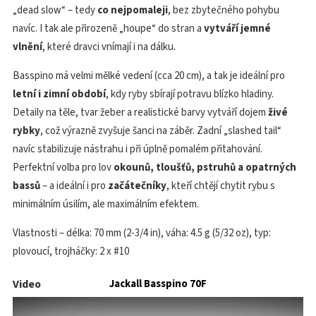
„dead slow“ – tedy
co nejpomaleji
, bez zbytečného pohybu
navíc. I tak ale přirozeně „houpe“ do stran a
vytváří jemné
vlnění
, které dravci vnímají i na dálku.
Basspino má velmi mělké vedení (cca 20 cm), a tak je ideální pro
letní i zimní období
, kdy ryby sbírají potravu blízko hladiny.
Detaily na těle, tvar žeber a realistické barvy vytváří dojem
živé
rybky
, což výrazně zvyšuje šanci na záběr. Zadní „slashed tail“
navíc stabilizuje nástrahu i při úplně pomalém přitahování.
Perfektní volba pro lov
okounů, tloušťů, pstruhů a opatrných
bassů
– a ideální i pro
začátečníky
, kteří chtějí chytit rybu s
minimálním úsilím, ale maximálním efektem.
Vlastnosti – délka: 70 mm (2-3/4 in), váha: 4.5 g (5/32 oz), typ:
plovoucí, trojháčky: 2 x #10
Video
Jackall Basspino 70F