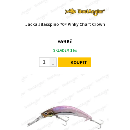
Jackall Basspino 70F Pinky Chart Crown
659 Kč
SKLADEM
1
ks
KOUPIT