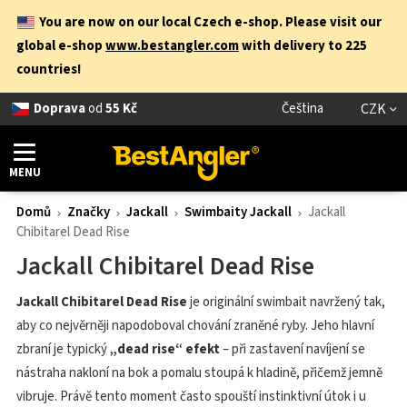
You are now on our local Czech e-shop. Please visit our
global e-shop
www.bestangler.com
with delivery to 225
countries!
Doprava
od
55 Kč
Čeština
CZK
MENU
Domů
Značky
Jackall
Swimbaity Jackall
Jackall
Chibitarel Dead Rise
Jackall Chibitarel Dead Rise
Jackall Chibitarel Dead Rise
je originální swimbait navržený tak,
aby co nejvěrněji napodoboval chování zraněné ryby. Jeho hlavní
zbraní je typický
„dead rise“ efekt
– při zastavení navíjení se
nástraha nakloní na bok a pomalu stoupá k hladině, přičemž jemně
vibruje. Právě tento moment často spouští instinktivní útok i u