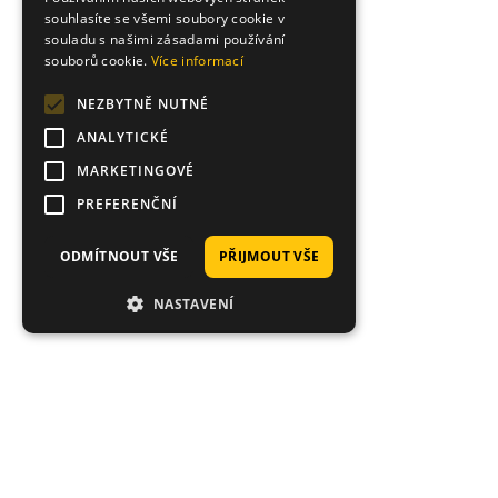
souhlasíte se všemi soubory cookie v
souladu s našimi zásadami používání
souborů cookie.
Více informací
NEZBYTNĚ NUTNÉ
ANALYTICKÉ
MARKETINGOVÉ
PREFERENČNÍ
ODMÍTNOUT VŠE
PŘIJMOUT VŠE
NASTAVENÍ
Proč nakoupit právě u nás?
Tisíce spokojených zákazníků, rychlé doručení,