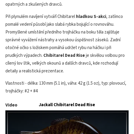
opatrných a zkušených dravců.
Při plynulém navíjení vytváří Chibitarel
hladkou S-akci
, zatímco
pomalé vedení působí jako slabá rybka bojující o rovnováhu.
Promyšlené umístění předního trojháčku na boku těla zajišťuje
správné vyvážení nástrahy a vysokou úspěšnost záseků. Zadní
otočné očko s ložiskem pomáhá udržet rybu na háčku i při
prudkých výpadech.
Chibitarel Dead Rise
je skvělou volbou pro
cílený lov štik, velkých okounů a dalších dravců, kde rozhodují
detaily a realistická prezentace.
Vlastnosti - délka: 130 mm (5.1 in), váha: 42 g (1.5 oz), typ: plovoucí,
trojháčky: #2 + #4
Video
Jackall Chibitarel Dead Rise