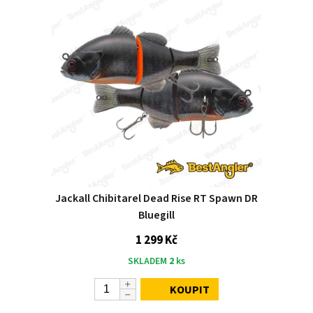
Jackall Chibitarel Dead Rise RT Spawn DR
Bluegill
1 299 Kč
SKLADEM
2
ks
KOUPIT