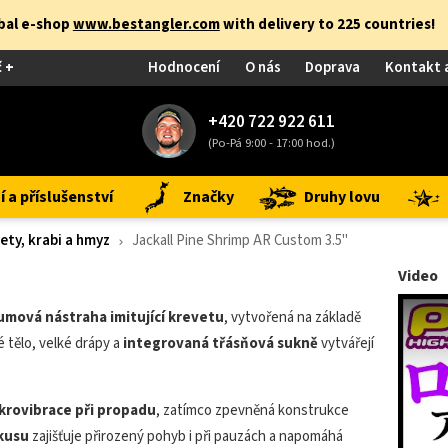
obal e-shop
www.bestangler.com
with delivery to 225 countries!
č +
Hodnocení
O nás
Doprava
Kontakt 
+420 722 922 611
(Po-Pá 9:00 - 17:00 hod.)
 a příslušenství
Značky
Druhy lovu
ty, krabi a hmyz
Jackall Pine Shrimp AR Custom 3.5"
Video
umová nástraha imitující krevetu
, vytvořená na základě
 tělo, velké drápy a
integrovaná třásňová sukně
vytvářejí
krovibrace při propadu
, zatímco zpevněná konstrukce
kusu
zajišťuje přirozený pohyb i při pauzách a napomáhá