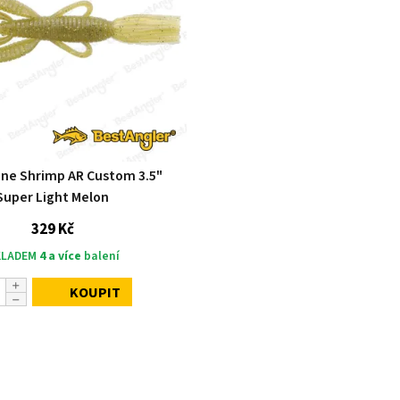
Pine Shrimp AR Custom 3.5"
Super Light Melon
329 Kč
KLADEM
4 a více
balení
KOUPIT