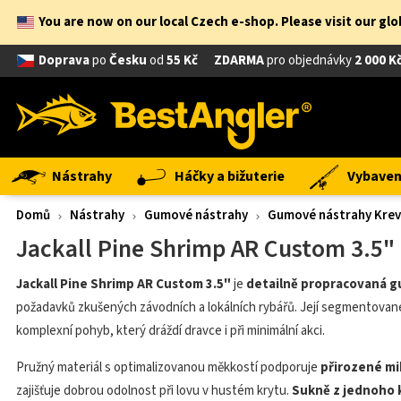
You are now on our local Czech e-shop. Please visit our gl
Doprava
po
Česku
od
55 Kč
ZDARMA
pro objednávky
2 000 K
Nástrahy
Háčky a bižuterie
Vybavení
Domů
Nástrahy
Gumové nástrahy
Gumové nástrahy Kreve
Jackall Pine Shrimp AR Custom 3.5"
Jackall Pine Shrimp AR Custom 3.5"
je
detailně propracovaná g
požadavků zkušených závodních a lokálních rybářů. Její segmentované
komplexní pohyb, který dráždí dravce i při minimální akci.
Pružný materiál s optimalizovanou měkkostí podporuje
přirozené mi
zajišťuje dobrou odolnost při lovu v hustém krytu.
Sukně z jednoho 