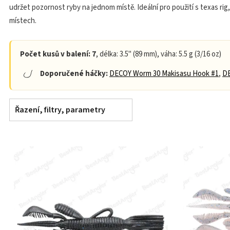
udržet pozornost ryby na jednom místě. Ideální pro použití s texas ri
místech.
Počet kusů v balení: 7
, délka: 3.5" (89 mm), váha: 5.5 g (3/16 oz)
Doporučené háčky:
DECOY Worm 30 Makisasu Hook #1
,
DE
Řazení, filtry, parametry