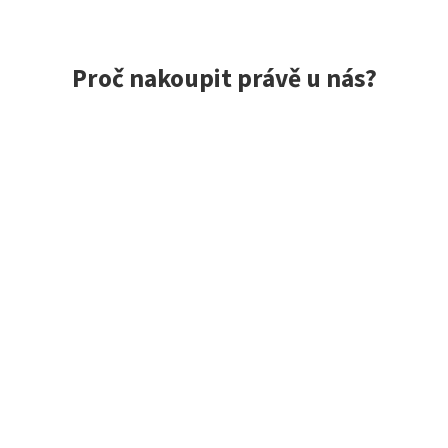
Proč nakoupit právě u nás?
ce spokojených zákazníků, rychlé doručení, jedinečné nástrah
 do 24 h, vše skladem
Exkluzivní výběr z Jap
m, to opravdu máme!
Zaměřujeme se na kvalitní z
o 10:00 odesíláme tentýž
Japonska i dalších zemí. Mn
a modely máme jako jedni z
Japonsko skladem.
Hodnocení zákazníků obchodu
Michael