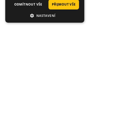
ODMÍTNOUT VŠE
PŘIJMOUT VŠE
NASTAVENÍ
Tisí
Průměrné hodnocení 4.92/5
Expedice
Hodnoceno stovkami zákazníků: "rychlé
Co je sklade
dodání", "super kvalita", "široký výběr".
Objednávky d
den.
Ondřej
Sandy