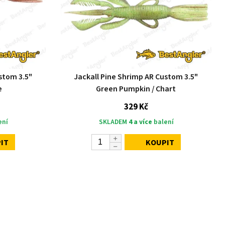
stom 3.5"
Jackall Pine Shrimp AR Custom 3.5"
e
Green Pumpkin / Chart
329 Kč
ení
SKLADEM
4 a více
balení
IT
KOUPIT