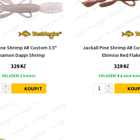
Pine Shrimp AR Custom 3.5"
Jackall Pine Shrimp AR Cu
namon Dappi Shrimp
Ebimiso Red Flak
329 Kč
329 Kč
SKLADEM
1
balení
SKLADEM
4 a více
bal
KOUPIT
KOUP