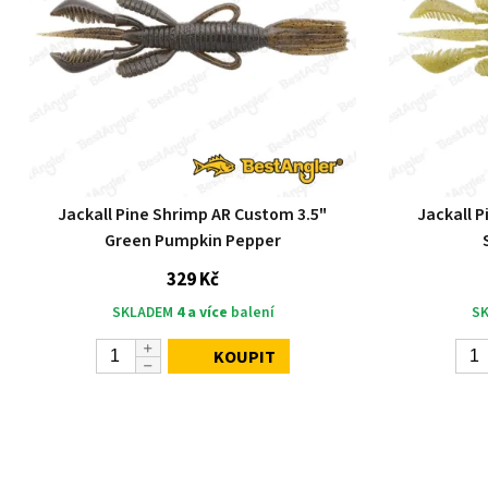
Jackall Pine Shrimp AR Custom 3.5"
Jackall 
Green Pumpkin Pepper
329 Kč
SKLADEM
4 a více
balení
S
KOUPIT