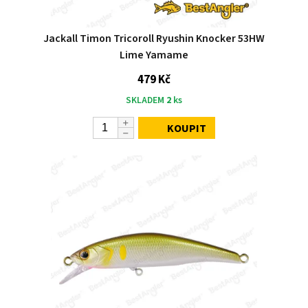
Jackall Timon Tricoroll Ryushin Knocker 53HW
Lime Yamame
479 Kč
SKLADEM
2
ks
KOUPIT