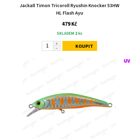
Jackall Timon Tricoroll Ryushin Knocker 53HW
HL Flash Ayu
479 Kč
SKLADEM
2
ks
KOUPIT