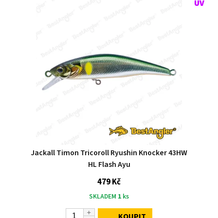
Jackall Timon Tricoroll Ryushin Knocker 43HW
HL Flash Ayu
479 Kč
SKLADEM
1
ks
KOUPIT