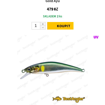
Gold Ayu
479 Kč
SKLADEM
2
ks
KOUPIT