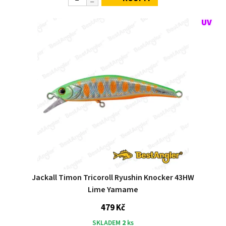
Jackall Timon Tricoroll Ryushin Knocker 43HW
Lime Yamame
479 Kč
SKLADEM
2
ks