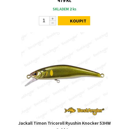
479 Kč
SKLADEM
2
ks
KOUPIT
Jackall Timon Tricoroll Ryushin Knocker 53HW