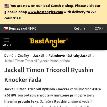
You are now on our local Czech e-shop. Please visit our
global e-shop
www.bestangler.com
with delivery to 225
countries!
Doprava
od
49 Kč
Čeština
CZK
MENU
Domů
Značky
Jackall
Pstruhové nástrahy Jackall
Jackall Timon Tricoroll Ryushin Knocker řada
Jackall Timon Tricoroll Ryushin
Knocker řada
Jackall Timon Tricoroll Ryushin Knocker
ve velikostech
43HW
a 53HW
jsou
potápivé woblery navržené přímo pro lov v
hlavním proudu řeky
. Označení
Ryushin
znamená vedení