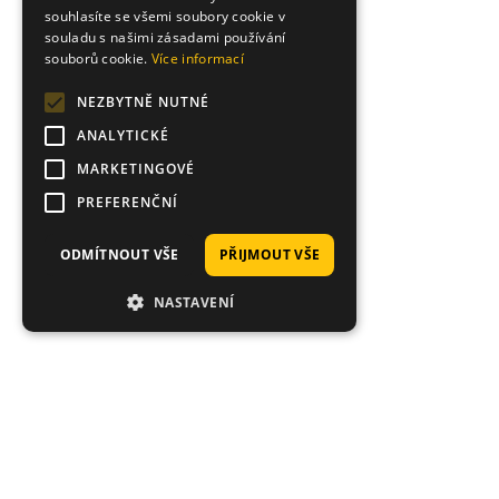
souhlasíte se všemi soubory cookie v
souladu s našimi zásadami používání
souborů cookie.
Více informací
NEZBYTNĚ NUTNÉ
ANALYTICKÉ
MARKETINGOVÉ
PREFERENČNÍ
ODMÍTNOUT VŠE
PŘIJMOUT VŠE
NASTAVENÍ
Proč nakoupit právě u nás?
Tisíce spokojených zákazníků, rychlé doručení,