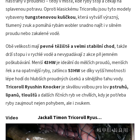
nástrahy v proudnici – tedy v místě, kde ryby stojí a čekají na
splavenou potravu. Oproti klasickému Tricorollu jsou tyto modely
vybaveny
tungstenovou kuličkou
, která vytváří výrazný,
tlumený zvuk a pomáhá rybám wobler snadno najít i v silném
proudu nebo zakalené vodě.
Obě velikosti mají
pevné těžiště a velmi stabilní chod
, takže
drží stopu i v rychlé vodě a nevypadávají z akce při jemném
poškubávání. Menší
43HW
je ideální do mělčích proudů, menších
řek a na opatrnější ryby, zatímco
53HW
se díky vyšší hmotnosti
lépe hodí do hlubších proudných úseků a silnějšího tahu vody.
Tricoroll Ryushin Knocker
je skvělou volbou pro lov
pstruhů,
lipanů, tloušťů
a dalších říčních ryb ve chvílích, kdy je potřeba
ryby zaujmout nejen pohybem, ale i zvukem.
Video
Jackall Timon Tricoroll Ryushin Knocker