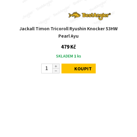
Jackall Timon Tricoroll Ryushin Knocker 53HW
Pearl Ayu
479 Kč
SKLADEM
1
ks
KOUPIT