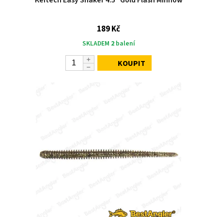
Keitech Easy Shaker 4.5" Gold Flash Minnow
189 Kč
SKLADEM
2
balení
KOUPIT