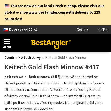
You are now on our local Czech e-shop. Please visit our
global e-shop
www.bestangler.com
with delivery to 225
countries!
Doprava
od
55 Kč
Čeština
CZK
MENU
Domů
Keitech barvy
Keitech Gold Flash Minnow
Keitech Gold Flash Minnow #417
Keitech Gold Flash Minnow
(#417) je tmavě hnědý hřbet se
zlatavě perleťovým břichem a jemným zlatým třpytem dostupná v
29 modelech v našem obchodě. Prohlédněte si všechny Keitech
nástrahy v barvě Gold Flash Minnow — od swimbaitů a creature
baitů po finesse červy. Všechny modely jsou originální JDM verze
skladem a připravené k odeslání.