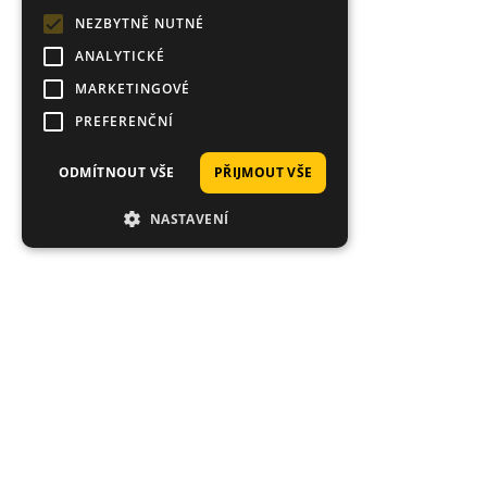
NEZBYTNĚ NUTNÉ
ANALYTICKÉ
MARKETINGOVÉ
PREFERENČNÍ
ODMÍTNOUT VŠE
PŘIJMOUT VŠE
NASTAVENÍ
Proč nakoupit právě u nás?
Tisíce spokojených zákazníků, rychlé doručení,
jedinečné nástrahy.
Průměrné hodnocení 4.92/5