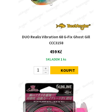
DUO Realis Vibration 68 G‑Fix Ghost Gill
CCC3158
459 Kč
SKLADEM
1
ks
KOUPIT