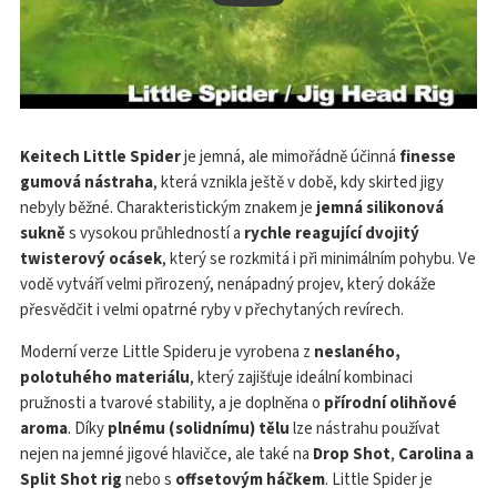
Keitech Little Spider
je jemná, ale mimořádně účinná
finesse
gumová nástraha
, která vznikla ještě v době, kdy skirted jigy
nebyly běžné. Charakteristickým znakem je
jemná silikonová
sukně
s vysokou průhledností a
rychle reagující dvojitý
twisterový ocásek
, který se rozkmitá i při minimálním pohybu. Ve
vodě vytváří velmi přirozený, nenápadný projev, který dokáže
přesvědčit i velmi opatrné ryby v přechytaných revírech.
Moderní verze Little Spideru je vyrobena z
neslaného,
polotuhého materiálu
, který zajišťuje ideální kombinaci
pružnosti a tvarové stability, a je doplněna o
přírodní olihňové
aroma
. Díky
plnému (solidnímu) tělu
lze nástrahu používat
nejen na jemné jigové hlavičce, ale také na
Drop Shot
,
Carolina a
Split Shot rig
nebo s
offsetovým háčkem
. Little Spider je