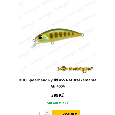
DUO Spearhead Ryuki 45S Natural Yamame
ANI4004
399 Kč
SKLADEM
2
ks
KOUPIT