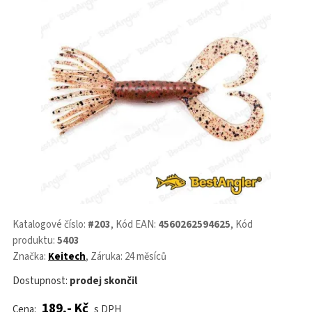
Katalogové číslo:
#203
, Kód EAN:
4560262594625
, Kód
produktu:
5403
Značka:
Keitech
, Záruka: 24 měsíců
Dostupnost:
prodej skončil
189,- Kč
Cena:
s DPH