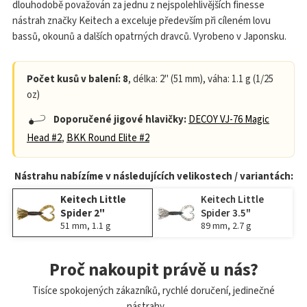
dlouhodobě považován za jednu z nejspolehlivějších finesse
nástrah značky Keitech a exceluje především při cíleném lovu
bassů, okounů a dalších opatrných dravců. Vyrobeno v Japonsku.
Počet kusů v balení: 8
, délka: 2" (51 mm), váha: 1.1 g (1/25
oz)
Doporučené jigové hlavičky:
DECOY VJ-76 Magic
Head #2
,
BKK Round Elite #2
Nástrahu nabízíme v následujících velikostech / variantách:
Keitech Little
Keitech Little
Spider 2"
Spider 3.5"
51 mm, 1.1 g
89 mm, 2.7 g
Proč nakoupit právě u nás?
Tisíce spokojených zákazníků, rychlé doručení, jedinečné
nástrahy.