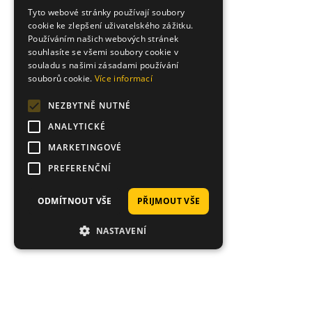
Tyto webové stránky používají soubory
cookie ke zlepšení uživatelského zážitku.
Používáním našich webových stránek
souhlasíte se všemi soubory cookie v
souladu s našimi zásadami používání
souborů cookie.
Více informací
NEZBYTNĚ NUTNÉ
ANALYTICKÉ
MARKETINGOVÉ
PREFERENČNÍ
ODMÍTNOUT VŠE
PŘIJMOUT VŠE
NASTAVENÍ
Hodnocení zákazníků obchodu