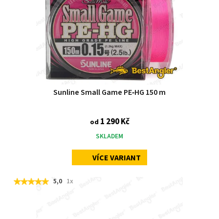
Sunline Small Game PE‑HG 150 m
1 290 Kč
od
SKLADEM
VÍCE VARIANT
5,0
1x