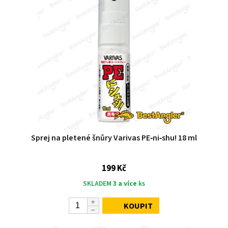
Sprej na pletené šnůry Varivas PE‑ni‑shu! 18 ml
199 Kč
SKLADEM
3 a více
ks
KOUPIT