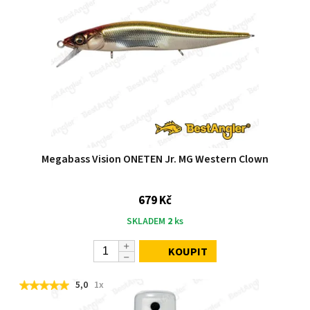
Megabass Vision ONETEN Jr. MG Western Clown
679 Kč
SKLADEM
2
ks
KOUPIT
5,0
1x