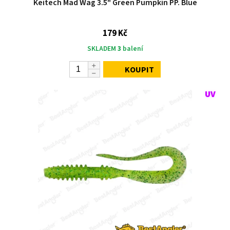
Keitech Mad Wag 3.5" Green Pumpkin PP. Blue
179 Kč
SKLADEM
3
balení
KOUPIT