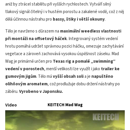
aniž by ztrácel stabilitu při vyšších rychlostech. Vytváří silný
tlakový signál čitelný i v hustém porostu a zakalené vodě, což z něj
dělá účinnou nástrahu pro
bassy, štiky i větší okouny
.
Tělo je navrženo s důrazem na
maximální weedless vlastnosti
při montáži na offsetový háček
. Integrovaný systém vedení
hrotu pomáhá udržet správnou pozici háčku, omezuje zachytávání
vegetace a zároveň zachovává vysokou úspěšnost záseku. Mad
Wag je primárně určen pro
Texas rig a pomalé „swimming“
vedení v porostech
, menší velikosti lze využít i jako
trailer ke
gumovým jigům
. Tělo má
vyšší obsah soli
a je
napuštěno
olihňovým aromatem
, což prodlužuje dobu držení nástrahy po
záběru.
Vyrobeno v Japonsku.
Video
KEITECH Mad Wag