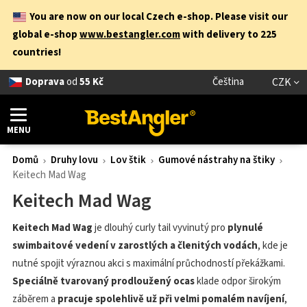
You are now on our local Czech e-shop. Please visit our
global e-shop
www.bestangler.com
with delivery to 225
countries!
Doprava
od
55 Kč
Čeština
CZK
MENU
Domů
Druhy lovu
Lov štik
Gumové nástrahy na štiky
Keitech Mad Wag
Keitech Mad Wag
Keitech Mad Wag
je dlouhý curly tail vyvinutý pro
plynulé
swimbaitové vedení v zarostlých a členitých vodách
, kde je
nutné spojit výraznou akci s maximální průchodností překážkami.
Speciálně tvarovaný prodloužený ocas
klade odpor širokým
záběrem a
pracuje spolehlivě už při velmi pomalém navíjení
,