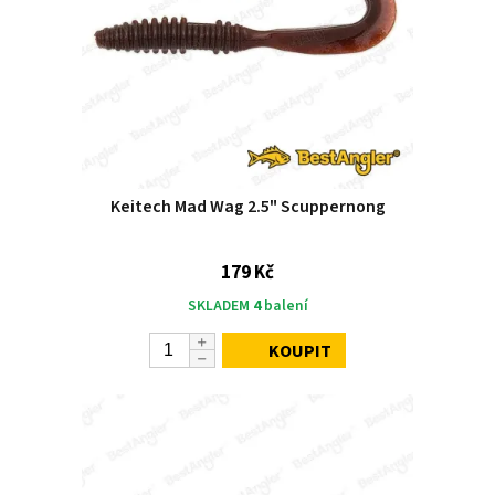
Keitech Mad Wag 2.5" Scuppernong
179 Kč
SKLADEM
4
balení
KOUPIT