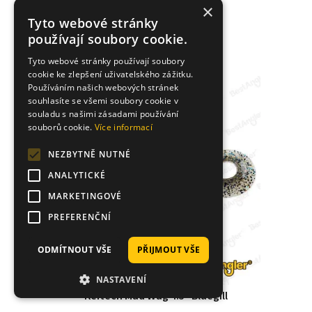
×
SKLADEM
3
balení
Tyto webové stránky
používají soubory cookie.
KOUPIT
Tyto webové stránky používají soubory
cookie ke zlepšení uživatelského zážitku.
Používáním našich webových stránek
souhlasíte se všemi soubory cookie v
souladu s našimi zásadami používání
souborů cookie.
Více informací
NEZBYTNĚ NUTNÉ
ANALYTICKÉ
MARKETINGOVÉ
PREFERENČNÍ
ODMÍTNOUT VŠE
PŘIJMOUT VŠE
NASTAVENÍ
Keitech Mad Wag 4.5" Bluegill