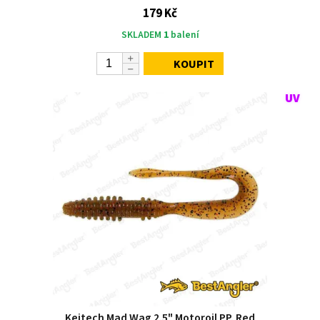
179 Kč
SKLADEM
1
balení
KOUPIT
Keitech Mad Wag 2.5" Motoroil PP. Red