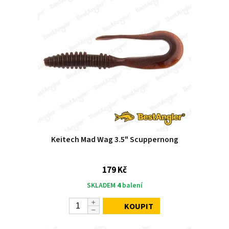
Keitech Mad Wag 3.5" Scuppernong
179 Kč
SKLADEM
4
balení
KOUPIT