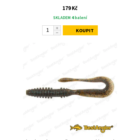
179 Kč
SKLADEM
4
balení
KOUPIT