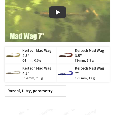
Play
Keitech Mad Wag
Keitech Mad Wag
2.5"
3.5"
64 mm, 0.6 g
89 mm, 1.8 g
Keitech Mad Wag
Keitech Mad Wag
4.5"
7"
114 mm, 2.9 g
178 mm, 12 g
Řazení, filtry, parametry