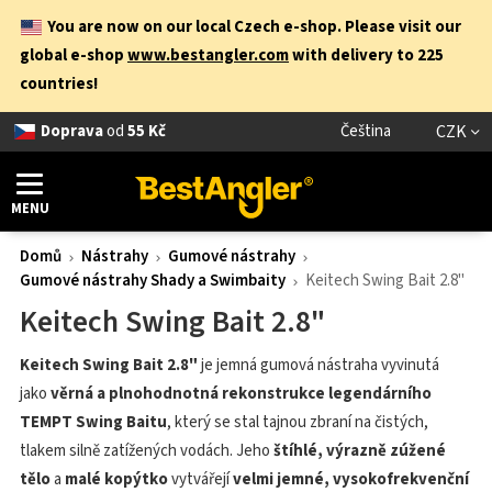
You are now on our local Czech e-shop. Please visit our
global e-shop
www.bestangler.com
with delivery to 225
countries!
Doprava
od
55 Kč
Čeština
CZK
MENU
Domů
Nástrahy
Gumové nástrahy
Gumové nástrahy Shady a Swimbaity
Keitech Swing Bait 2.8"
Keitech Swing Bait 2.8"
Keitech Swing Bait 2.8"
je jemná gumová nástraha vyvinutá
jako
věrná a plnohodnotná rekonstrukce legendárního
TEMPT Swing Baitu
, který se stal tajnou zbraní na čistých,
tlakem silně zatížených vodách. Jeho
štíhlé, výrazně zúžené
tělo
a
malé kopýtko
vytvářejí
velmi jemné, vysokofrekvenční