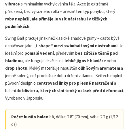
vibrace
s minimálním vychylováním těla. Akce je extrémně
přirozená, bez výrazného rollu – přesně ten typ pohybu, který
ryby neplaší, ale přiměje je vzít nástrahu i v těžkých
podmínkách
.
Swing Bait pracuje jinak než klasické shadové gumy – často bývá
označován jako
„i-shape“ mezi swimbaitovými nástrahami
. Je
ideální pro
pomalé vedení
, především
bez zátěže těsně pod
hladinou
, ale funguje skvěle i na
lehké jigové hlavičce
nebo
drop shotu
. Měkký materiál je napuštěn
olihňovým aromatem
a
jemně solený, což prodlužuje dobu držení v tlamce. Keitech doplnil
původní design o
centrovací linky pro přesné nastražení
a
balení do
blisteru, který chrání tenký ocásek před deformací
.
Vyrobeno v Japonsku.
Počet kusů v balení: 8
, délka: 2.8" (70 mm), váha: 2.2 g (1/12
oz)