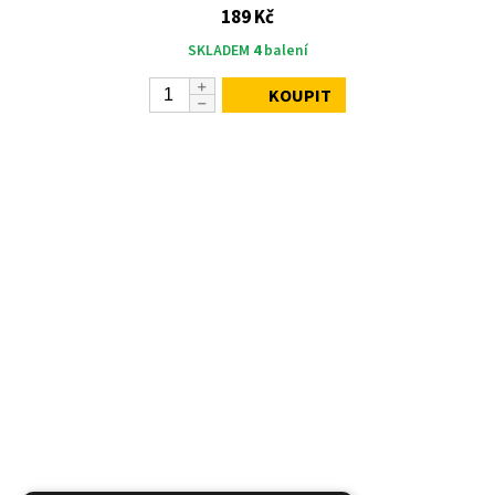
189 Kč
SKLADEM
4
balení
KOUPIT