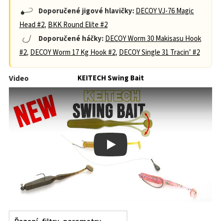
Doporučené jigové hlavičky:
DECOY VJ-76 Magic
Head #2
,
BKK Round Elite #2
Doporučené háčky:
DECOY Worm 30 Makisasu Hook
#2
,
DECOY Worm 17 Kg Hook #2
,
DECOY Single 31 Tracin’ #2
Video
KEITECH Swing Bait
Play