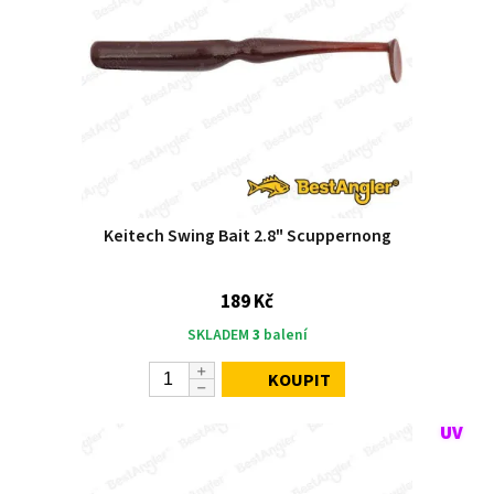
Keitech Swing Bait 2.8" Scuppernong
189 Kč
SKLADEM
3
balení
KOUPIT