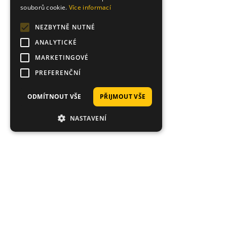
souborů cookie.
Více informací
NEZBYTNĚ NUTNÉ
ANALYTICKÉ
MARKETINGOVÉ
PREFERENČNÍ
ODMÍTNOUT VŠE
PŘIJMOUT VŠE
NASTAVENÍ
Proč nakoupit právě u nás?
Tisíce spokojených zákazníků, rychlé doručení,
jedinečné nástrahy.