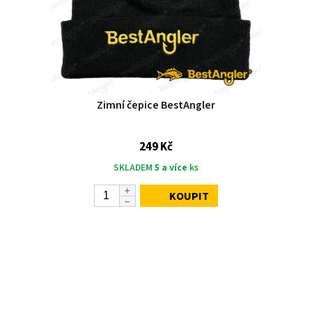
Zimní čepice BestAngler
249 Kč
SKLADEM
5 a více
ks
KOUPIT