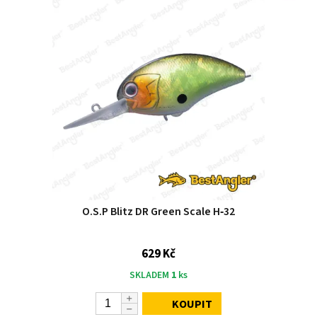
O.S.P Blitz DR Green Scale H‑32
629 Kč
SKLADEM
1
ks
KOUPIT