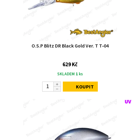
O.S.P Blitz DR Black Gold Ver. T T‑04
629 Kč
SKLADEM
1
ks
KOUPIT