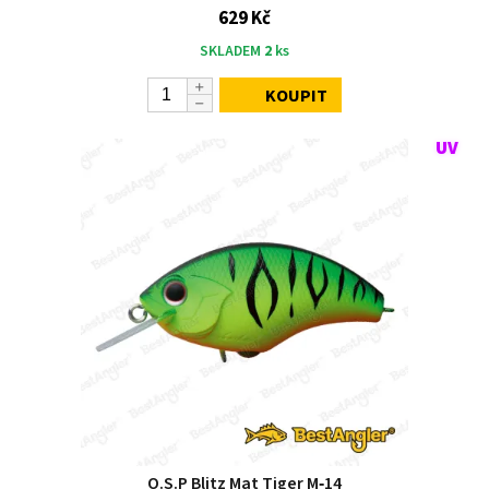
629 Kč
SKLADEM
2
ks
KOUPIT
O.S.P Blitz Mat Tiger M‑14