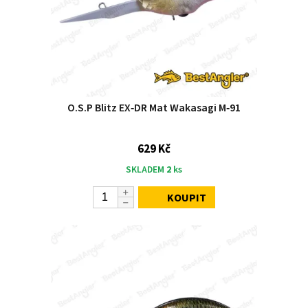
O.S.P Blitz EX‑DR Mat Wakasagi M‑91
629 Kč
SKLADEM
2
ks
KOUPIT