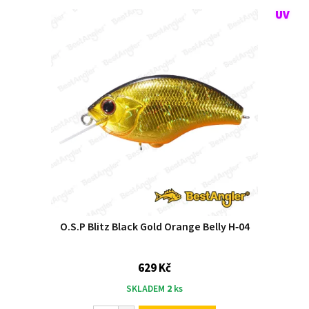
O.S.P Blitz Black Gold Orange Belly H‑04
629 Kč
SKLADEM
2
ks