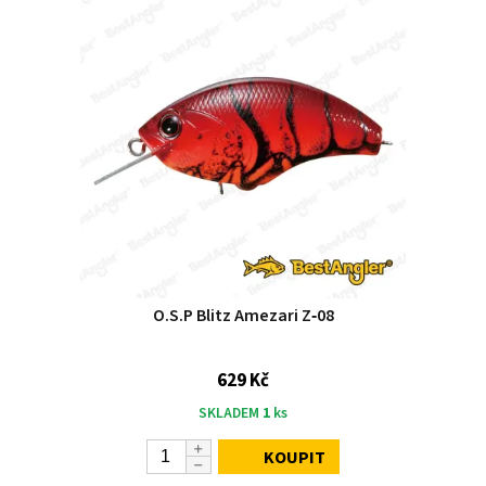
O.S.P Blitz Amezari Z‑08
629 Kč
SKLADEM
1
ks
KOUPIT