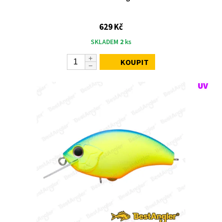
629 Kč
SKLADEM
2
ks
KOUPIT