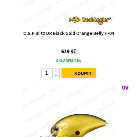
O.S.P Blitz DR Black Gold Orange Belly H‑04
629 Kč
SKLADEM
2
ks
KOUPIT