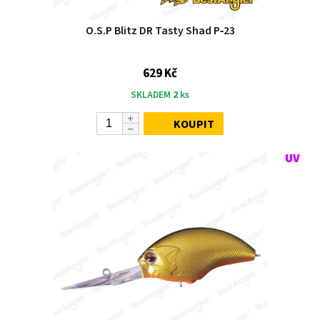
O.S.P Blitz DR Tasty Shad P‑23
629 Kč
SKLADEM
2
ks
KOUPIT