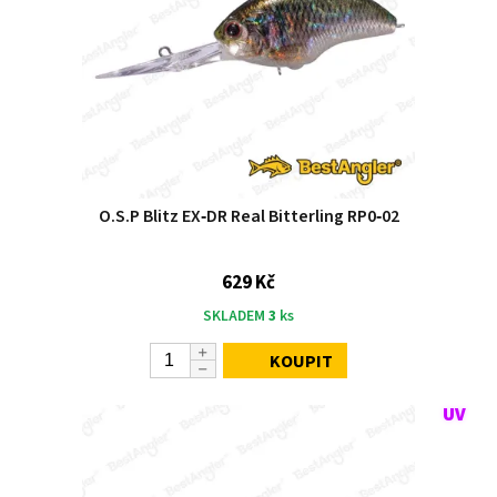
O.S.P Blitz EX‑DR Real Bitterling RP0‑02
629 Kč
SKLADEM
3
ks
KOUPIT