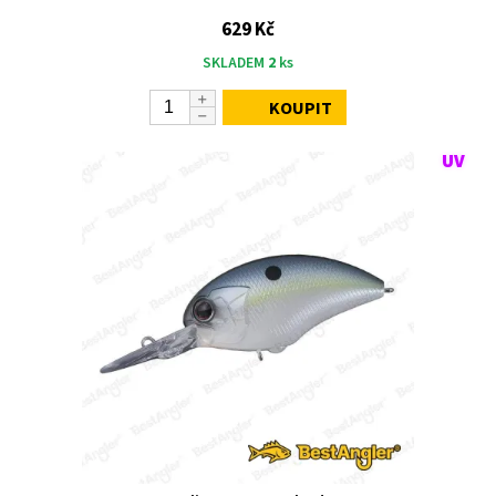
629 Kč
SKLADEM
2
ks
KOUPIT