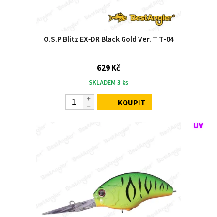
O.S.P Blitz EX‑DR Black Gold Ver. T T‑04
629 Kč
SKLADEM
3
ks
KOUPIT