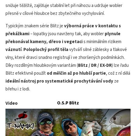
snižuje těžiště, zajišťuje stabilní let při náhozu a udržuje wobler
přesně v cílové hloubce bez zbytečného vychylování.
Typickým znakem série Blitz je
výborná práce v kontaktu s
překážkami
– lopatky jsou navrženy tak, aby wobler
plynule
překonával kameny, dřevo i vegetaci
s minimálním rizikem
váznutí
.
Poloplochý profil těla
vytváří silné záblesky a tlakové
vlny, které dravci snadno registrují i ve zhoršených podmínkách.
Díky rozdílným hloubkovým variantám (
Blitz / DR / EX-DR
) lze řadu
Blitz efektivně použít
od mělčin až po hlubší partie
, což z ní dělá
ideální nástroj pro systematické prochytávání vody
ze
břehu i z lodi.
Video
O.S.P Blitz