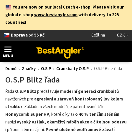
You are now on our local Czech e-shop. Please visit our
global e-shop
www.bestangler.com
with delivery to 225
countries!
Doprava
od
55 Kč
Čeština
CZK
MENU
Domů
Značky
O.S.P
Crankbaity O.S.P
O.S.P Blitz řada
O.S.P Blitz řada
Řada
O.S.P Blitz
představuje
moderní generaci crankbaitů
navržených pro
agresivní a zároveň kontrolovaný lov kolem
struktur
. Základem všech modelů je patentované tělo
Honeycomb Super HP
, které díky až
o 40 % tenčím stěnám
nabízí
vysoký vztlak, okamžitý náběh akce a čitelnou odezvu
i při pomalém navíjení.
Pevně uložené wolframové závaží