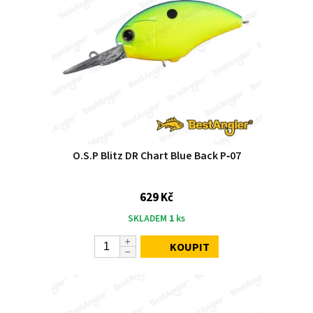
O.S.P Blitz DR Chart Blue Back P‑07
629 Kč
SKLADEM
1
ks
KOUPIT