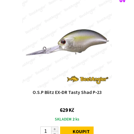
O.S.P Blitz EX‑DR Tasty Shad P‑23
629 Kč
SKLADEM
2
ks
KOUPIT