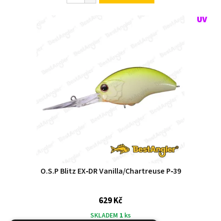
O.S.P Blitz EX‑DR Vanilla/Chartreuse P‑39
629 Kč
SKLADEM
1
ks