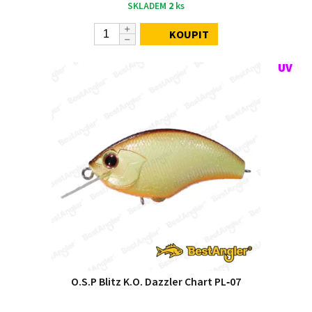
SKLADEM
2
ks
KOUPIT
O.S.P Blitz K.O. Dazzler Chart PL‑07