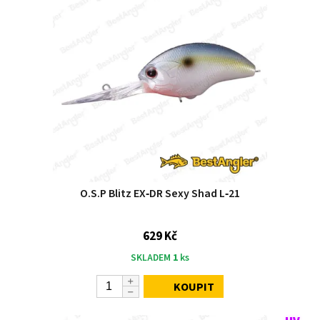
O.S.P Blitz EX‑DR Sexy Shad L‑21
629 Kč
SKLADEM
1
ks
KOUPIT