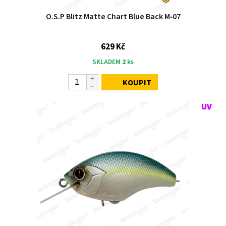
O.S.P Blitz Matte Chart Blue Back M‑07
629 Kč
SKLADEM
2
ks
KOUPIT