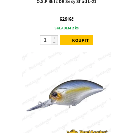
O.S.P Blitz DR Sexy Shad L‑21
629 Kč
SKLADEM
2
ks
KOUPIT