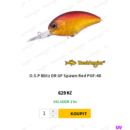
O.S.P Blitz DR GF Spawn Red PGF‑48
629 Kč
SKLADEM
2
ks
KOUPIT