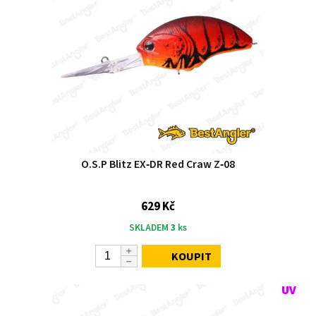
O.S.P Blitz EX‑DR Red Craw Z‑08
629 Kč
SKLADEM
3
ks
KOUPIT