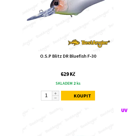
O.S.P Blitz DR Bluefish F‑30
629 Kč
SKLADEM
2
ks
KOUPIT