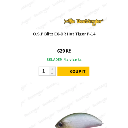
O.S.P Blitz EX‑DR Hot Tiger P‑14
629 Kč
SKLADEM
4 a více
ks
KOUPIT