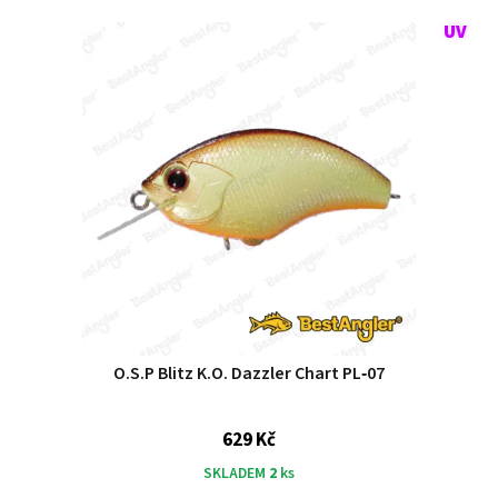
O.S.P Blitz K.O. Dazzler Chart PL‑07
629 Kč
SKLADEM
2
ks