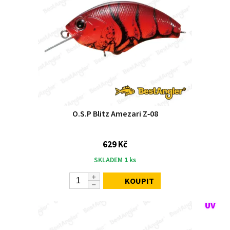
O.S.P Blitz Amezari Z‑08
629 Kč
SKLADEM
1
ks
KOUPIT