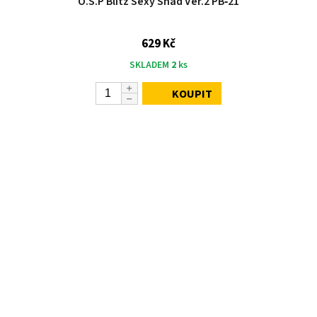
O.S.P Blitz Sexy Shad Ver.2 PB‑21
629 Kč
SKLADEM
2
ks
KOUPIT