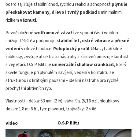
board zajišťuje stabilní chod, rychlou reakci a schopnost
plynule
přeskakovat kameny, dřevo i tvrdý podklad
s minimálním
rizikem
váznutí
.
Pevně uložené
wolframové závaží
ve spodní části wobleru
snižuje těžiště a podporuje
stabilní let, ostré vibrace a přesné
vedení
v cílové hloubce.
Poloplochý profil těla
vytváří silné
záblesky, zvyšuje atraktivitu nástrahy a zároveň omezuje kontakt
s vegetací. O.S.P Blitz je
univerzální shallow crankbait
, který
skvěle funguje při plynulém navíjení, vedení v kontaktu se
strukturou i s krátkými pauzami – ideální nástraha pro rychlé
prochytání aktivních ryb.
Vlastnosti – délka: 53 mm (2 in), váha: 9 g (5/16 oz), hloubkový
dosah: 1.8 m (6 ft), typ: plovoucí, trojháčky: 2 × #6
Video
O.S.P Blitz