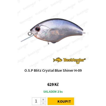
O.S.P Blitz Crystal Blue Shiner H‑09
629 Kč
SKLADEM
2
ks
KOUPIT