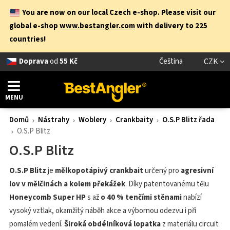
You are now on our local Czech e-shop. Please visit our
global e-shop
www.bestangler.com
with delivery to 225
countries!
Doprava
od
55 Kč
Čeština
CZK
MENU
Domů
Nástrahy
Woblery
Crankbaity
O.S.P Blitz řada
O.S.P Blitz
O.S.P Blitz
O.S.P Blitz
je
mělkopotápivý crankbait
určený pro
agresivní
lov v mělčinách a kolem překážek
. Díky patentovanému tělu
Honeycomb Super HP
s až
o 40 % tenčími stěnami
nabízí
vysoký vztlak, okamžitý náběh akce a výbornou odezvu i při
pomalém vedení.
Široká obdélníková lopatka
z materiálu circuit