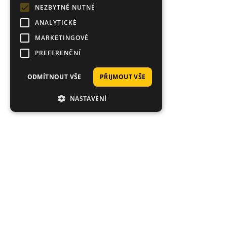
NEZBYTNĚ NUTNÉ
ANALYTICKÉ
MARKETINGOVÉ
PREFERENČNÍ
ODMÍTNOUT VŠE
PŘIJMOUT VŠE
NASTAVENÍ
Proč nakoupit právě u nás?
Tisíce spokojených zákazníků, rychlé doručení,
jedinečné nástrahy.
Průměrné hodnocení 4.92/5