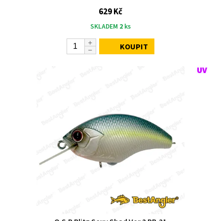
629 Kč
SKLADEM
2
ks
KOUPIT