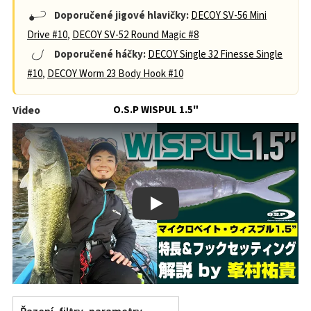
Doporučené jigové hlavičky:
DECOY SV-56 Mini
Drive #10
,
DECOY SV-52 Round Magic #8
Doporučené háčky:
DECOY Single 32 Finesse Single
#10
,
DECOY Worm 23 Body Hook #10
Video
O.S.P WISPUL 1.5"
Play