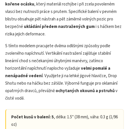
kořene ocásku
, který materiál rozhýbe i při zcela povoleném
vlasci bez nutnosti práce s prutem. Specifické balení v pevném
blistru obsahuje pět nástrah a pět záměrně volných pozic pro
bezpečné
ukládání předem nastražených gum
i s háčkem bez
rizika jejich deformace.
S tímto modelem pracujete dvěma odlišnými způsoby podle
zvoleného napíchnutí. Vertikální nastražení zajišťuje stabilní
lineární chod s nečekanými úhybnými manévry, zatímco
horizontální napíchnutí naplocho vyžaduje
velmi pomalé a
nenápadné vedení
. Využijete ji na lehké jigové hlavičce, Drop
Shotu nebo na háčku bez zátěže. Výborně funguje pro oklamání
opatrných dravců, převážně
ochytaných okounů a pstruhů
v
čisté vodě.
Počet kusů v balení: 5
, délka: 1.5" (38 mm), váha: 0.3 g (1/96
oz)