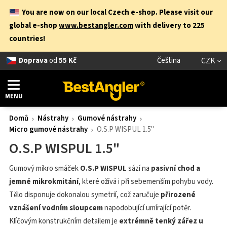
You are now on our local Czech e-shop. Please visit our
global e-shop
www.bestangler.com
with delivery to 225
countries!
Doprava
od
55 Kč
Čeština
CZK
MENU
Domů
Nástrahy
Gumové nástrahy
Micro gumové nástrahy
O.S.P WISPUL 1.5"
O.S.P WISPUL 1.5"
Gumový mikro smáček
O.S.P WISPUL
sází na
pasivní chod a
jemné mikrokmitání
, které ožívá i při sebemenším pohybu vody.
Tělo disponuje dokonalou symetrií, což zaručuje
přirozené
vznášení vodním sloupcem
napodobující umírající potěr.
Klíčovým konstrukčním detailem je
extrémně tenký zářez u