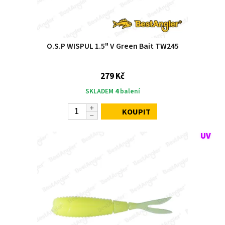
O.S.P WISPUL 1.5" V Green Bait TW245
279 Kč
SKLADEM
4
balení
KOUPIT