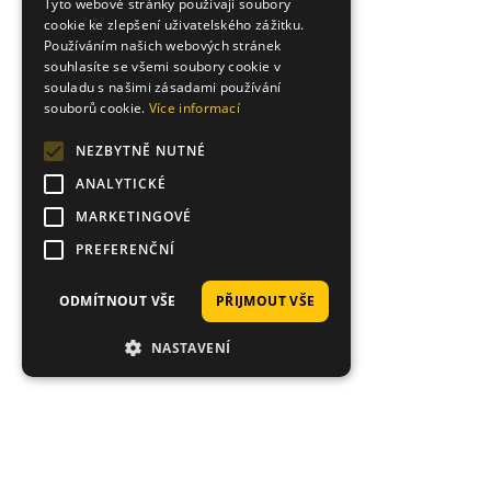
Tyto webové stránky používají soubory
cookie ke zlepšení uživatelského zážitku.
Používáním našich webových stránek
souhlasíte se všemi soubory cookie v
souladu s našimi zásadami používání
souborů cookie.
Více informací
NEZBYTNĚ NUTNÉ
ANALYTICKÉ
MARKETINGOVÉ
PREFERENČNÍ
ODMÍTNOUT VŠE
PŘIJMOUT VŠE
NASTAVENÍ
Proč nakoupit právě u nás?