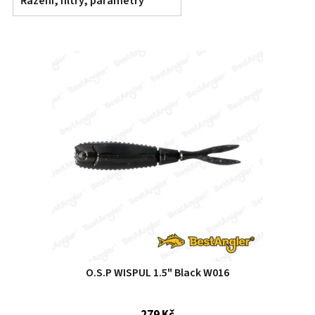
Řazení, filtry, parametry
O.S.P WISPUL 1.5" Black W016
279 Kč