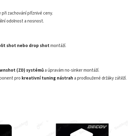
e při zachování příznivé ceny.
lní odolnost a nosnost.
plit shot nebo drop shot
montáží.
ownshot (ZD) systémů
a úpravám no-sinker montáží.
omponent pro
kreativní tuning nástrah
a prodloužené držáky zátěží.