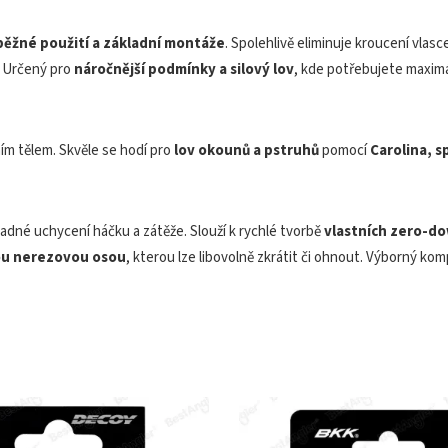
běžné použití a základní montáže
. Spolehlivě eliminuje kroucení vlasc
. Určený pro
náročnější podmínky a silový lov
, kde potřebujete maximá
ím tělem. Skvěle se hodí pro
lov okounů a pstruhů
pomocí
Carolina, s
adné uchycení háčku a zátěže. Slouží k rychlé tvorbě
vlastních zero-d
ou nerezovou osou
, kterou lze libovolně zkrátit či ohnout. Výborný k