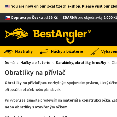
You are now on our local Czech e-shop. Please visit our gl
Doprava
po
Česku
od
55 Kč
ZDARMA
pro objednávky
2 000 K
Nástrahy
Háčky a bižuterie
Vybavení
Domů
Háčky a bižuterie
Karabinky, obratlíky, kroužky
Obr
Obratlíky na přívlač
Obratlíky na přívlač
jsou nezbytným spojovacím prvkem, který úči
při použití rotaček nebo plandavek.
Při výběru se zaměřte především na
materiál a konstrukci očka
. Za
nebo obratlíky s otevřeným očkem
.