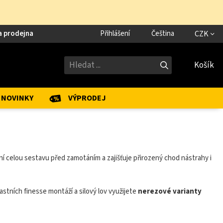
a prodejna
Přihlášení
Čeština
CZK
Košík
NOVINKY
VÝPRODEJ
rání celou sestavu před zamotáním a zajišťuje přirozený chod nástrahy i
lastních finesse montáží a silový lov využijete
nerezové varianty