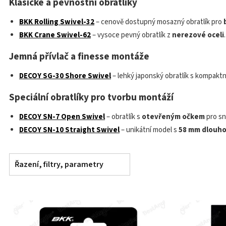
Klasické a pevnostní obratlíky
BKK Rolling Swivel-32
– cenově dostupný mosazný obratlík pro
BKK Crane Swivel-62
– vysoce pevný obratlík z
nerezové oceli
Jemná přívlač a finesse montáže
DECOY SG-30 Shore Swivel
– lehký japonský obratlík s kompaktn
Speciální obratlíky pro tvorbu montáží
DECOY SN-7 Open Swivel
– obratlík s
otevřeným očkem
pro sn
DECOY SN-10 Straight Swivel
– unikátní model s
58 mm dlouh
Řazení, filtry, parametry