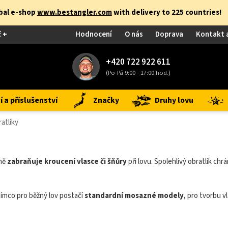
obal e-shop
www.bestangler.com
with delivery to 225 countries!
č +
Hodnocení
O nás
Doprava
Kontakt 
+420 722 922 611
(Po-Pá 9:00 - 17:00 hod.)
 a příslušenství
Značky
Druhy lovu
atlíky
nně
zabraňuje kroucení vlasce či šňůry
při lovu. Spolehlivý obratlík ch
tímco pro běžný lov postačí
standardní mosazné modely
, pro tvorbu v