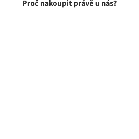
Proč nakoupit právě u nás?
ce spokojených zákazníků, rychlé doručení, jedinečné nástrah
 do 24 h, vše skladem
Exkluzivní výběr z Jap
m, to opravdu máme!
Zaměřujeme se na kvalitní z
o 10:00 odesíláme tentýž
Japonska i dalších zemí. Mn
a modely máme jako jedni z
Japonsko skladem.
Hodnocení zákazníků obchodu
l
Sandy
ení zboží, které nebylo skladem
Jackall! Nejlepší způsob doručen