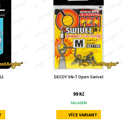
62
DECOY SN‑7 Open Swivel
99 Kč
SKLADEM
T
VÍCE VARIANT