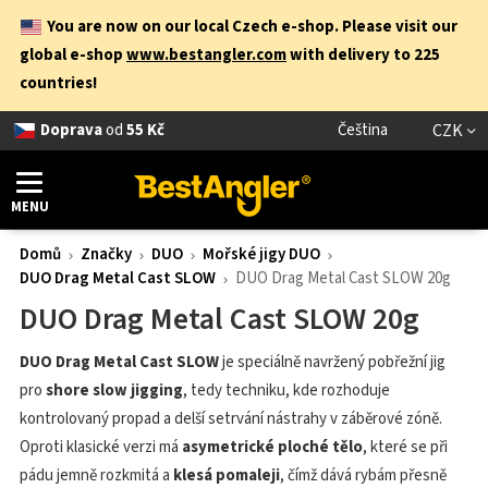
You are now on our local Czech e-shop. Please visit our
global e-shop
www.bestangler.com
with delivery to 225
countries!
Doprava
od
55 Kč
Čeština
CZK
MENU
Domů
Značky
DUO
Mořské jigy DUO
DUO Drag Metal Cast SLOW
DUO Drag Metal Cast SLOW 20g
DUO Drag Metal Cast SLOW 20g
DUO Drag Metal Cast SLOW
je speciálně navržený pobřežní jig
pro
shore slow jigging
, tedy techniku, kde rozhoduje
kontrolovaný propad a delší setrvání nástrahy v záběrové zóně.
Oproti klasické verzi má
asymetrické ploché tělo
, které se při
pádu jemně rozkmitá a
klesá pomaleji
, čímž dává rybám přesně