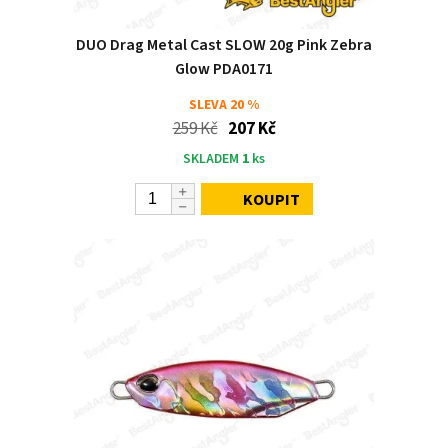
DUO Drag Metal Cast SLOW 20g Pink Zebra
Glow PDA0171
SLEVA
20 %
259 Kč
207 Kč
SKLADEM
1
ks
KOUPIT