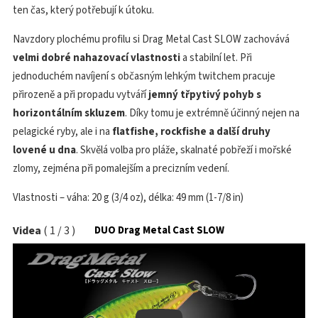
ten čas, který potřebují k útoku.
Navzdory plochému profilu si Drag Metal Cast SLOW zachovává
velmi dobré nahazovací vlastnosti
a stabilní let. Při
jednoduchém navíjení s občasným lehkým twitchem pracuje
přirozeně a při propadu vytváří
jemný třpytivý pohyb s
horizontálním skluzem
. Díky tomu je extrémně účinný nejen na
pelagické ryby, ale i na
flatfishe, rockfishe a další druhy
lovené u dna
. Skvělá volba pro pláže, skalnaté pobřeží i mořské
zlomy, zejména při pomalejším a precizním vedení.
Vlastnosti – váha: 20 g (3/4 oz), délka: 49 mm (1-7/8 in)
Videa
(
1
/
3
)
DUO Drag Metal Cast SLOW