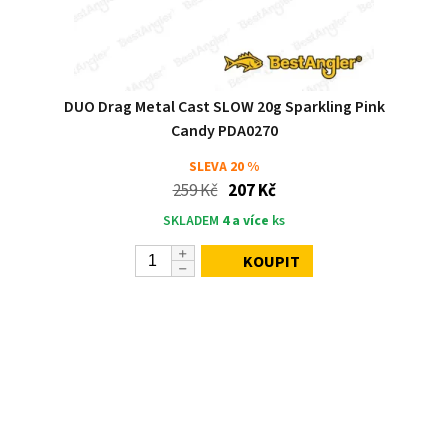
DUO Drag Metal Cast SLOW 20g Sparkling Pink
Candy PDA0270
SLEVA
20 %
259 Kč
207 Kč
SKLADEM
4 a více
ks
KOUPIT