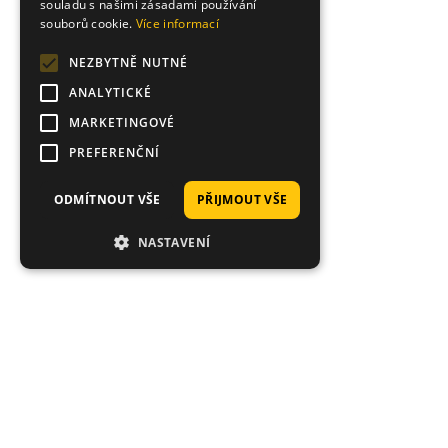
souladu s našimi zásadami používání
souborů cookie.
Více informací
NEZBYTNĚ NUTNÉ
ANALYTICKÉ
MARKETINGOVÉ
PREFERENČNÍ
ODMÍTNOUT VŠE
PŘIJMOUT VŠE
NASTAVENÍ
Proč nakoupit právě u nás?
Tisíce spokojených zákazníků, rychlé doručení,
jedinečné nástrahy.