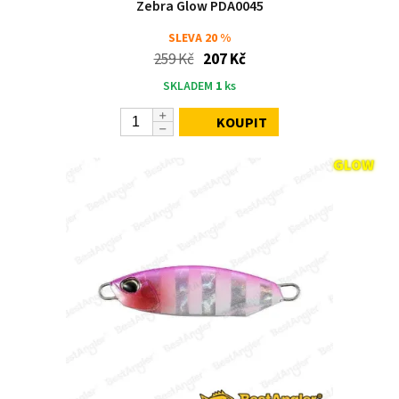
Zebra Glow PDA0045
SLEVA
20 %
259 Kč
207 Kč
SKLADEM
1
ks
KOUPIT