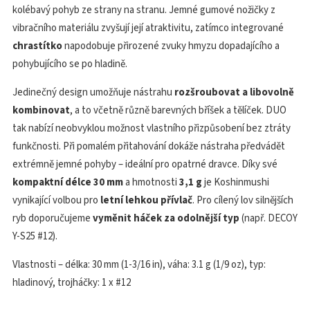
kolébavý pohyb ze strany na stranu. Jemné gumové nožičky z
vibračního materiálu zvyšují její atraktivitu, zatímco integrované
chrastítko
napodobuje přirozené zvuky hmyzu dopadajícího a
pohybujícího se po hladině.
Jedinečný design umožňuje nástrahu
rozšroubovat a libovolně
kombinovat
, a to včetně různě barevných bříšek a tělíček. DUO
tak nabízí neobvyklou možnost vlastního přizpůsobení bez ztráty
funkčnosti. Při pomalém přitahování dokáže nástraha předvádět
extrémně jemné pohyby – ideální pro opatrné dravce. Díky své
kompaktní délce 30 mm
a hmotnosti
3,1 g
je Koshinmushi
vynikající volbou pro
letní lehkou přívlač
. Pro cílený lov silnějších
ryb doporučujeme
vyměnit háček za odolnější typ
(např. DECOY
Y-S25 #12).
Vlastnosti – délka: 30 mm (1-3/16 in), váha: 3.1 g (1/9 oz), typ:
hladinový, trojháčky: 1 x #12