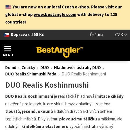
You are now on our local Czech e-shop. Please visit our
global e-shop
www.bestangler.com
with delivery to 225
countries!
Doprava
od
55 Kč
Čeština
CZK
MENU
Domů
Značky
DUO
Hladinové nástrahy DUO
DUO Realis Shinmushi řada
DUO Realis Koshinmushi
DUO Realis Koshinmushi
DUO Realis Koshinmushi
je realistická hladinová
imitace cikády
navržená pro lov ryb, které sbírají hmyz z hladiny – zejména
tloušťů, jesenů, okounů
a dalších dravců aktivních během
teplejších měsíců. Díky svému
plovoucímu tělíčku
a měkkým, ale
odolným
křidélkům z elastomeru
vytváří nástraha výrazný