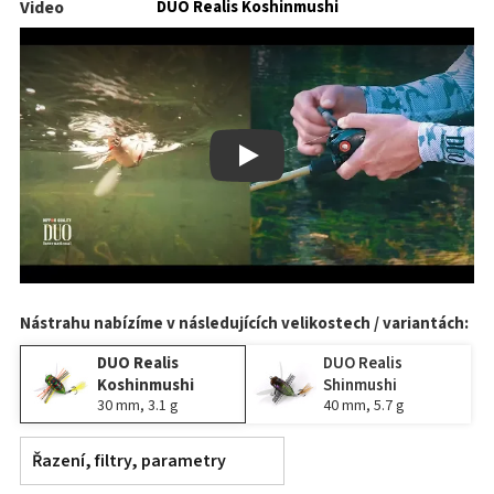
Video
DUO Realis Koshinmushi
Play
Nástrahu nabízíme v následujících velikostech / variantách:
DUO Realis
DUO Realis
Koshinmushi
Shinmushi
30 mm, 3.1 g
40 mm, 5.7 g
Řazení, filtry, parametry