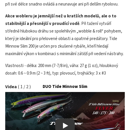
při své délce snadno ovládá a neunavuje ani při delším rybolovu.
Akce wobleru je jemnější než u kratších modelů, ale o to
stabilnější a přesnější v proudící vodě
. Při tažení vytváří
středně hlubokou dráhu se spolehlivým „wobble & roll“ pohybem,
který je ideální pro přelovené oblasti a opatrné predátory. Tide
Minnow Slim 200 je určen pro zkušené rybáře, kteří hledají
maximální výkon v kombinaci s minimální zátěží při vedení nástrahy.
Vlastnosti - délka: 200 mm (7-7/8 in), váha: 27 g (1 oz), hloubkový
dosah: 0.6 ~ 0.9 m (2 ~ 3 ft), typ: plovoucí, trojháčky: 3 x #3
Videa
(
1
/
2
)
DUO Tide Minnow Slim
Play