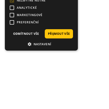
NEZBYTNĚ NUTNÉ
ANALYTICKÉ
MARKETINGOVÉ
PREFERENČNÍ
ODMÍTNOUT VŠE
PŘIJMOUT VŠE
NASTAVENÍ
Proč nakoupit právě u nás?
Tisíce spokojených zákazníků, rychlé doručení,
jedinečné nástrahy.
Průměrné hodnocení 4.92/5