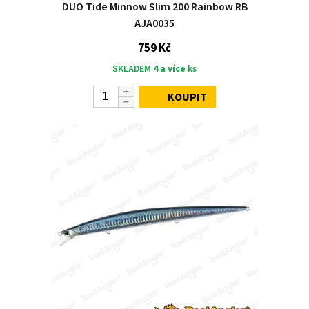
DUO Tide Minnow Slim 200 Rainbow RB
AJA0035
759 Kč
SKLADEM
4 a více
ks
KOUPIT