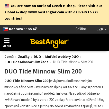
You are now on our local Czech e-shop. Please visit our
global e-shop
www.bestangler.com
with delivery to 225
countries!
Doprava
od
55 Kč
Čeština
CZK
MENU
Domů
Značky
DUO
Mořské woblery DUO
DUO Tide Minnow Slim řada
DUO Tide Minnow Slim 200
DUO Tide Minnow Slim 200
DUO Tide Minnow Slim 200
je vlajkovou lodí mezi velkými
minnowy série Slim – byl navržen úplně od začátku, aby si poradil s
náročnými podmínkami při pobřežním lovu. Na rozdíl od běžného
zvětšování modelů byla verze 200 zcela přepracována: zúžené tělo,
zpevněná konstrukce a jemně doladěná rovnováha zajišťují, že se i