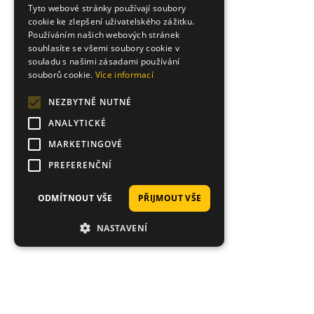
Tyto webové stránky používají soubory
cookie ke zlepšení uživatelského zážitku.
Používáním našich webových stránek
souhlasíte se všemi soubory cookie v
souladu s našimi zásadami používání
souborů cookie.
Více informací
NEZBYTNĚ NUTNÉ
ANALYTICKÉ
MARKETINGOVÉ
PREFERENČNÍ
ODMÍTNOUT VŠE
PŘIJMOUT VŠE
NASTAVENÍ
Proč nakoupit právě u nás?