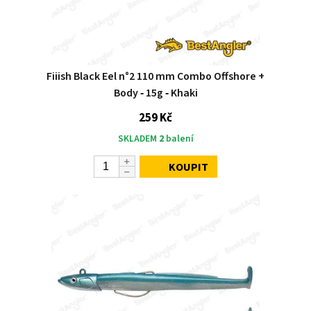
Fiiish Black Eel n°2 110 mm Combo Offshore +
Body ‑ 15g ‑ Khaki
259 Kč
SKLADEM
2
balení
KOUPIT