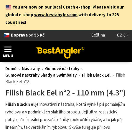
You are now on our local Czech e-shop. Please visit our
global e-shop
www.bestangler.com
with delivery to 225
countries!
Doprava
od
55 Kč
Čeština
CZK
MENU
Domů
Nástrahy
Gumové nástrahy
Gumové nástrahy Shady a Swimbaity
Fiiish Black Eel
Fiiish
Black Eel n°2
Fiiish Black Eel n°2 - 110 mm (4.3")
Fiiish Black Eel
je inovativní nástraha, která vyniká při pomalejším
rybolovu a v podmínkách slabšího proudu. Její ultra-realistický
pohyb ji činí ideální pro začátečníky i pokročilé rybáře, a to jak při
lineárním, tak vertikálním rybolovu. Skvěle funguje při lovu