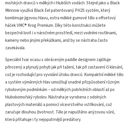
mořských dravců v mělkých i hlubších vodách. Stejně jako u Black
Minnow využívá Black Eel patentovaný PH2S systém, který
kombinuje jigovou hlavu, extra měkké gumové tělo a offsetový
háček VMC® Krog Premium. Díky této konstrukci můžete
bezpečně lovit i v náročném prostředí, mezi vodními rostlinami,
kameny nebo jinými překážkami, aniž by se nástraha často
zasekávala.
Speciální tvar ocasu s obráceným paddle designem zajišťuje
přirozený a plynulý pohyb jak při tažení, tak při zastavení či klesání,
což je rozhodující pro vyvolání útoku dravců. Kompaktní měkké tělo
a systém výměnných hlav umožňují snadné přizpůsobení různým
rybolovným podmínkám – od mělkých pobřežních oblastí až po
hlubokomořský rybolov. Nástraha je vyrobena z odolných
plastových materiálů a pomocí vícevrstvého vstřikování, což
zaručuje dlouhou životnost. Tělo je napuštěno anýzovou vůní,
která přitahuje i ty nejopatrnější predátory.