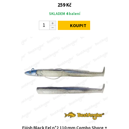
259 Kč
SKLADEM
4
balení
KOUPIT
Fiiish Black Eel n°2 110 mm Combo Shore +