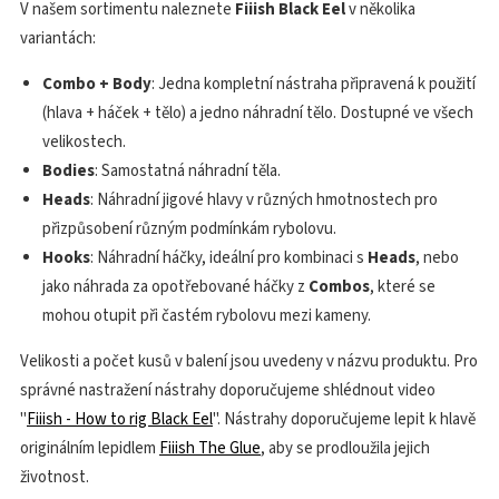
V našem sortimentu naleznete
Fiiish Black Eel
v několika
variantách:
Combo + Body
: Jedna kompletní nástraha připravená k použití
(hlava + háček + tělo) a jedno náhradní tělo. Dostupné ve všech
velikostech.
Bodies
: Samostatná náhradní těla.
Heads
: Náhradní jigové hlavy v různých hmotnostech pro
přizpůsobení různým podmínkám rybolovu.
Hooks
: Náhradní háčky, ideální pro kombinaci s
Heads
, nebo
jako náhrada za opotřebované háčky z
Combos
, které se
mohou otupit při častém rybolovu mezi kameny.
Velikosti a počet kusů v balení jsou uvedeny v názvu produktu. Pro
správné nastražení nástrahy doporučujeme shlédnout video
"
Fiiish - How to rig Black Eel
". Nástrahy doporučujeme lepit k hlavě
originálním lepidlem
Fiiish The Glue
, aby se prodloužila jejich
životnost.