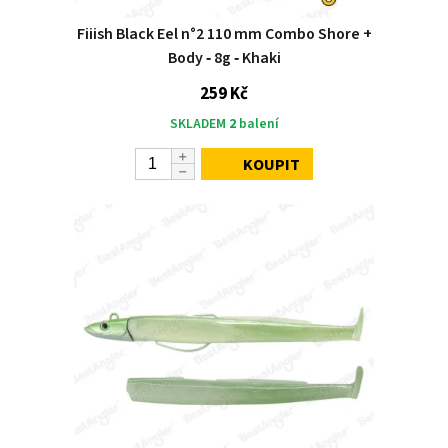
Fiiish Black Eel n°2 110 mm Combo Shore +
Body ‑ 8g ‑ Khaki
259 Kč
SKLADEM
2
balení
KOUPIT