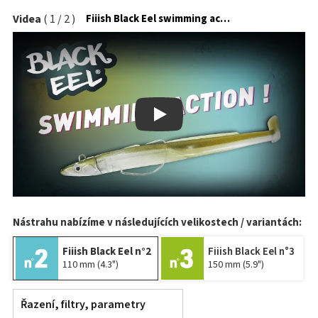
Videa
(
1
/
2
)
Fiiish Black Eel swimming action
Play
Nástrahu nabízíme v následujících velikostech / variantách:
Fiiish Black Eel n°2
Fiiish Black Eel n°3
110 mm (4.3")
150 mm (5.9")
Řazení, filtry, parametry