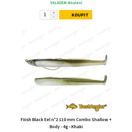
SKLADEM
4
balení
KOUPIT
Fiiish Black Eel n°2 110 mm Combo Shallow +
Body ‑ 4g ‑ Khaki