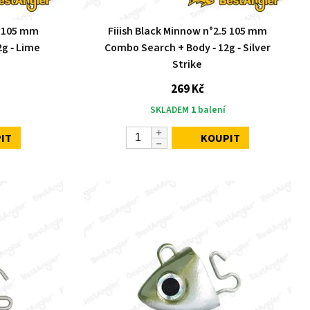
5 105 mm
Fiiish Black Minnow n°2.5 105 mm
g ‑ Lime
Combo Search + Body ‑ 12g ‑ Silver
Strike
269 Kč
SKLADEM
1
balení
IT
KOUPIT