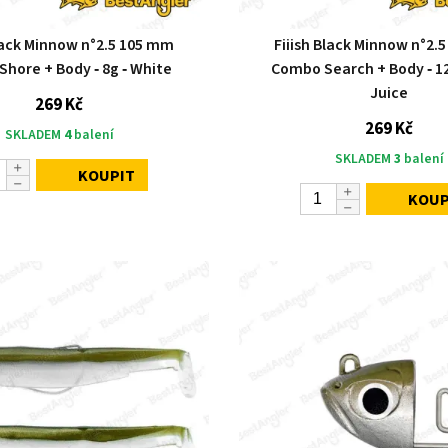
Black Minnow n°2.5 105 mm
Fiiish Black Minnow n°2.
hore + Body ‑ 8g ‑ White
Combo Search + Body ‑ 12
Juice
269 Kč
269 Kč
SKLADEM
4
balení
SKLADEM
3
balení
KOUPIT
KOUP