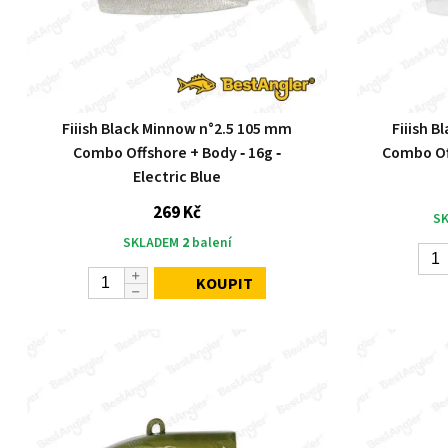
Fiiish Black Minnow n°2.5 105 mm
Fiiish 
Combo Offshore + Body ‑ 16g ‑
Combo Off
Electric Blue
269 Kč
S
SKLADEM
2
balení
KOUPIT