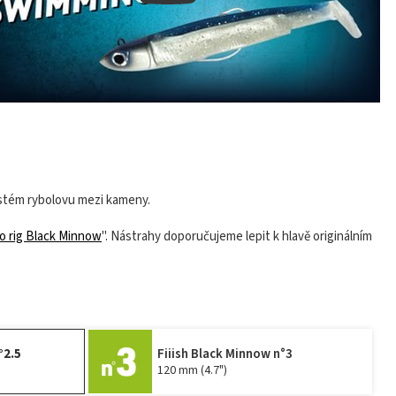
astém rybolovu mezi kameny.
to rig Black Minnow
". Nástrahy doporučujeme lepit k hlavě originálním
°2.5
Fiiish Black Minnow n°3
120 mm (4.7")