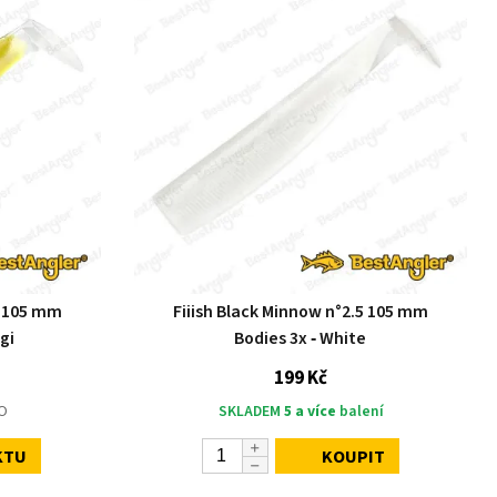
5 105 mm
Fiiish Black Minnow n°2.5 105 mm
gi
Bodies 3x ‑ White
199 Kč
O
SKLADEM
5 a více
balení
KTU
KOUPIT