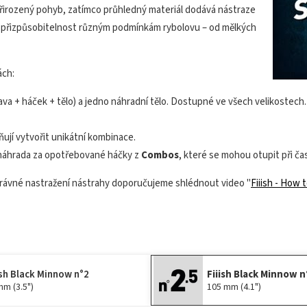
, přirozený pohyb, zatímco průhledný materiál dodává nástraze
 přizpůsobitelnost různým podmínkám rybolovu – od mělkých
ách:
lava + háček + tělo) a jedno náhradní tělo. Dostupné ve všech velikostech.
ují vytvořit unikátní kombinace.
 náhrada za opotřebované háčky z
Combos
, které se mohou otupit při č
správné nastražení nástrahy doporučujeme shlédnout video "
Fiiish - How 
ish Black Minnow n°2
Fiiish Black Minnow n
mm (3.5")
105 mm (4.1")