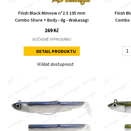
Fiiish Black Minnow n°2.5 105 mm
Fiiish 
Combo Shore + Body ‑ 8g ‑ Wakasagi
Combo S
269 Kč
DOČASNĚ VYPRODÁNO
DETAIL PRODUKTU
Hlídat dostupnost