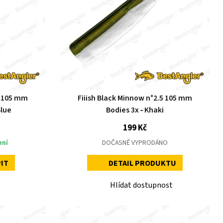
5 105 mm
Fiiish Black Minnow n°2.5 105 mm
Blue
Bodies 3x ‑ Khaki
199 Kč
ení
DOČASNĚ VYPRODÁNO
IT
DETAIL PRODUKTU
Hlídat dostupnost