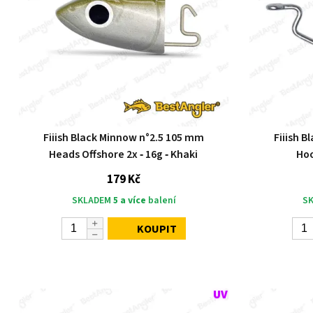
Fiiish Black Minnow n°2.5 105 mm
Fiiish 
Heads Offshore 2x ‑ 16g ‑ Khaki
Hoo
179 Kč
SKLADEM
5 a více
balení
S
KOUPIT