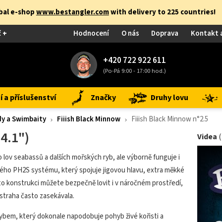
obal e-shop
www.bestangler.com
with delivery to 225 countries!
č +
Hodnocení
O nás
Doprava
Kontakt 
+420 722 922 611
(Po-Pá 9:00 - 17:00 hod.)
 a příslušenství
Značky
Druhy lovu
y a Swimbaity
Fiiish Black Minnow
Fiiish Black Minnow n°2.5
4.1")
Videa
 lov seabassů a dalších mořských ryb, ale výborně funguje i
ého PH2S systému, který spojuje jigovou hlavu, extra měkké
o konstrukci můžete bezpečně lovit i v náročném prostředí,
ástraha často zasekávala.
ybem, který dokonale napodobuje pohyb živé kořisti a