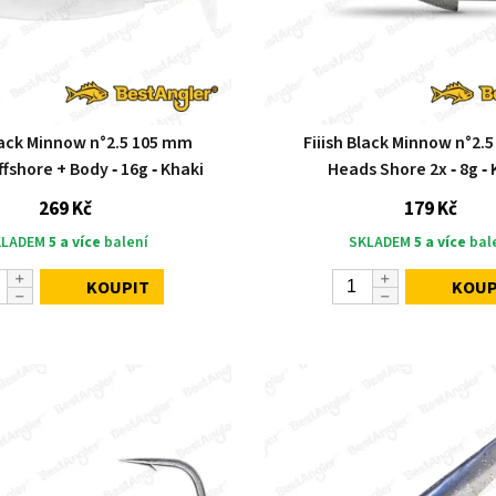
Black Minnow n°2.5 105 mm
Fiiish Black Minnow n°2.
shore + Body ‑ 16g ‑ Khaki
Heads Shore 2x ‑ 8g ‑ 
269 Kč
179 Kč
KLADEM
5 a více
balení
SKLADEM
5 a více
bal
KOUPIT
KOUP