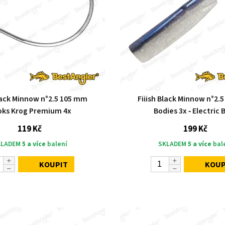
Black Minnow n°2.5 105 mm
Fiiish Black Minnow n°2.
ks Krog Premium 4x
Bodies 3x ‑ Electric 
119 Kč
199 Kč
KLADEM
5 a více
balení
SKLADEM
5 a více
bal
KOUPIT
KOUP