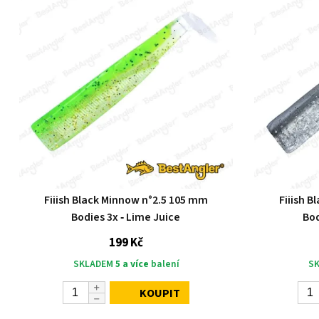
Fiiish Black Minnow n°2.5 105 mm
Fiiish 
Bodies 3x ‑ Lime Juice
Bod
199 Kč
SKLADEM
5 a více
balení
S
KOUPIT