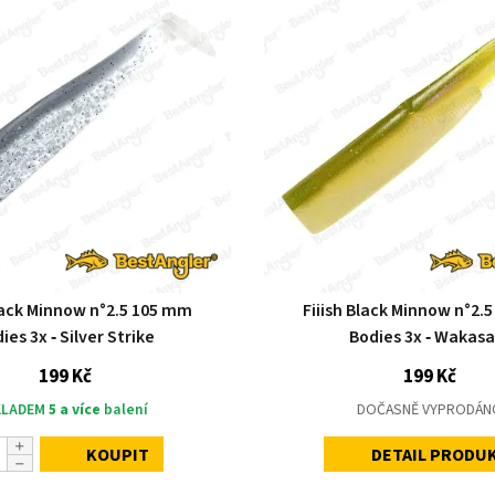
Black Minnow n°2.5 105 mm
Fiiish Black Minnow n°2.
ies 3x ‑ Silver Strike
Bodies 3x ‑ Wakasa
199 Kč
199 Kč
KLADEM
5 a více
balení
DOČASNĚ VYPRODÁN
KOUPIT
DETAIL PRODU