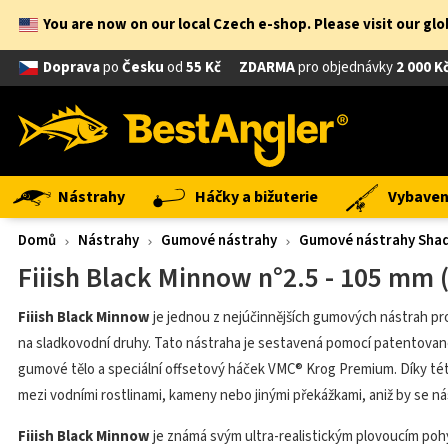
You are now on our local Czech e-shop. Please visit our gl
Doprava
po
Česku
od
55 Kč
ZDARMA
pro objednávky
2 000 K
Nástrahy
Háčky a bižuterie
Vybavení
Domů
Nástrahy
Gumové nástrahy
Gumové nástrahy Shad
Fiiish Black Minnow n°2.5 - 105 mm (
Fiiish Black Minnow
je jednou z nejúčinnějších gumových nástrah pro
na sladkovodní druhy. Tato nástraha je sestavená pomocí patentovan
gumové tělo a speciální offsetový háček VMC® Krog Premium. Díky tét
mezi vodními rostlinami, kameny nebo jinými překážkami, aniž by se n
Fiiish Black Minnow
je známá svým ultra-realistickým plovoucím poh