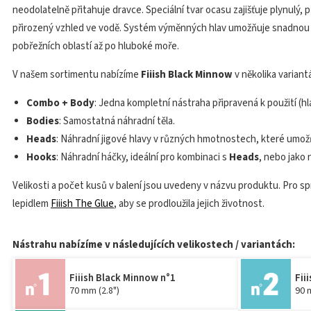
neodolatelně přitahuje dravce. Speciální tvar ocasu zajišťuje plynulý
přirozený vzhled ve vodě. Systém výměnných hlav umožňuje snadnou
pobřežních oblastí až po hluboké moře.
V našem sortimentu nabízíme
Fiiish Black Minnow
v několika variant
Combo + Body
: Jedna kompletní nástraha připravená k použití (h
Bodies
: Samostatná náhradní těla.
Heads
: Náhradní jigové hlavy v různých hmotnostech, které umožň
Hooks
: Náhradní háčky, ideální pro kombinaci s
Heads
, nebo jako
Velikosti a počet kusů v balení jsou uvedeny v názvu produktu. Pro 
lepidlem
Fiiish The Glue
, aby se prodloužila jejich životnost.
Nástrahu nabízíme v následujících velikostech / variantách:
Fiiish Black Minnow n°1
Fii
70 mm (2.8")
90 