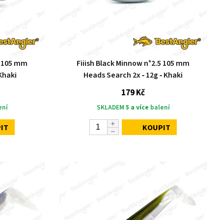
5 105 mm
Fiiish Black Minnow n°2.5 105 mm
Khaki
Heads Search 2x ‑ 12g ‑ Khaki
179 Kč
ení
SKLADEM
5 a více
balení
IT
KOUPIT