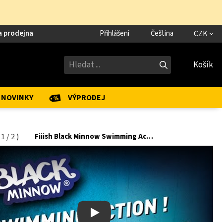
a prodejna
Přihlášení
Čeština
CZK
Košík
NOVINKY
VÝPRODEJ
(
1
/
2
)
Fiiish Black Minnow Swimming Action
Play