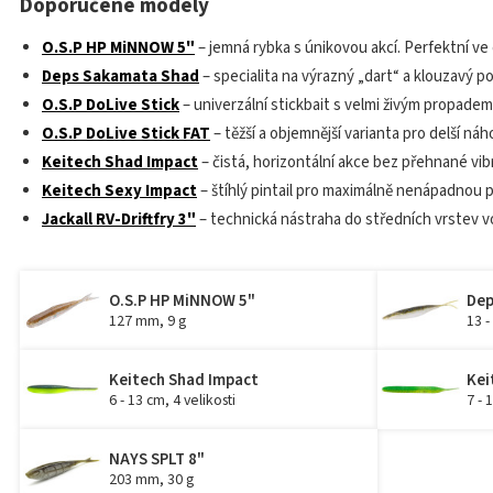
Doporučené modely
O.S.P HP MiNNOW 5"
– jemná rybka s únikovou akcí. Perfektní ve c
Deps Sakamata Shad
– specialita na výrazný „dart“ a klouzavý p
O.S.P DoLive Stick
– univerzální stickbait s velmi živým propadem.
O.S.P DoLive Stick FAT
– těžší a objemnější varianta pro delší ná
Keitech Shad Impact
– čistá, horizontální akce bez přehnané vibr
Keitech Sexy Impact
– štíhlý pintail pro maximálně nenápadnou p
Jackall RV-Driftfry 3"
– technická nástraha do středních vrstev vo
O.S.P HP MiNNOW 5"
Dep
127 mm, 9 g
13 -
Keitech Shad Impact
Kei
6 - 13 cm, 4 velikosti
7 - 
NAYS SPLT 8"
203 mm, 30 g