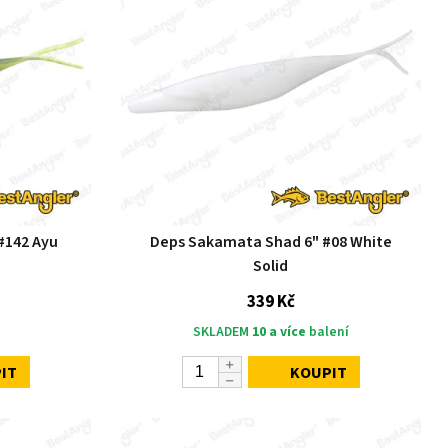
#142 Ayu
Deps Sakamata Shad 6" #08 White
Solid
339 Kč
SKLADEM
10 a více
balení
IT
KOUPIT