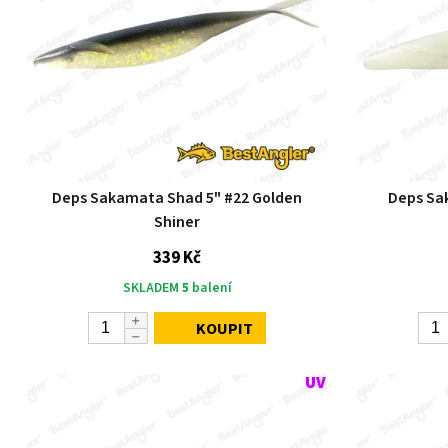
Deps Sakamata Shad 5" #22 Golden
Deps Sa
Shiner
339 Kč
SKLADEM
5
balení
KOUPIT