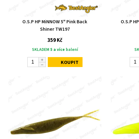
O.S.P HP MiNNOW 5" Pink Back
O.S.P H
Shiner TW197
359 Kč
SKLADEM
5 a více
balení
S
KOUPIT