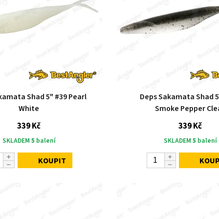
kamata Shad 5" #39 Pearl
Deps Sakamata Shad 5
White
Smoke Pepper Cle
339 Kč
339 Kč
SKLADEM
5
balení
SKLADEM
5
balení
KOUPIT
KOUP