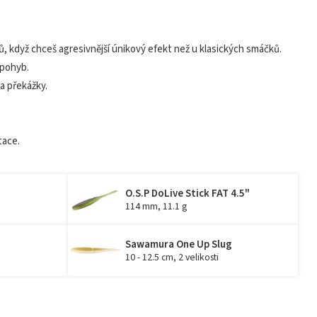
ů, když chceš agresivnější únikový efekt než u klasických smáčků.
 pohyb.
 a překážky.
tace.
O.S.P DoLive Stick FAT 4.5"
114 mm, 11.1 g
Sawamura One Up Slug
10 - 12.5 cm, 2 velikosti