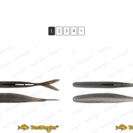
1
2
3
4
>