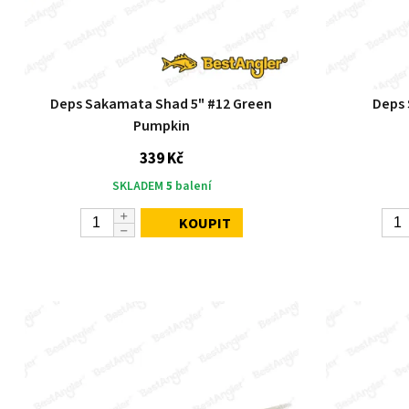
Deps Sakamata Shad 5" #12 Green
Deps 
Pumpkin
339 Kč
SKLADEM
5
balení
KOUPIT