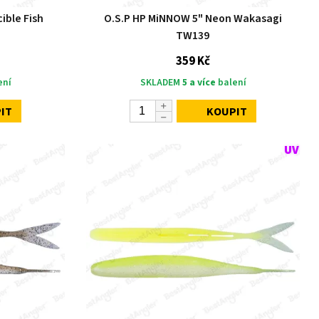
ible Fish
O.S.P HP MiNNOW 5" Neon Wakasagi
TW139
359 Kč
ení
SKLADEM
5 a více
balení
IT
KOUPIT