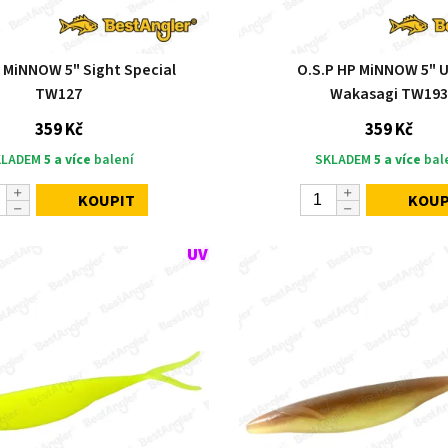
P MiNNOW 5" Sight Special
O.S.P HP MiNNOW 5" 
TW127
Wakasagi TW193
359 Kč
359 Kč
KLADEM
5 a více
balení
SKLADEM
5 a více
bal
KOUPIT
KOUP