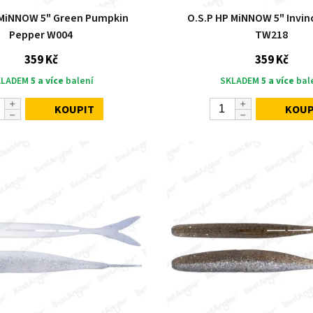
 MiNNOW 5" Green Pumpkin
O.S.P HP MiNNOW 5" Invinc
Pepper W004
TW218
359 Kč
359 Kč
KLADEM
5 a více
balení
SKLADEM
5 a více
bal
KOUPIT
KOUP