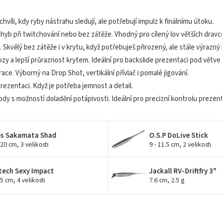
hvíli, kdy ryby nástrahu sledují, ale potřebují impulz k finálnímu útoku.
ohyb při twitchování nebo bez zátěže. Vhodný pro cílený lov větších dravc
 Skvělý bez zátěže i v krytu, když potřebuješ přirozený, ale stále výrazný
hozy a lepší průraznost krytem. Ideální pro backslide prezentaci pod větve
ace. Výborný na Drop Shot, vertikální přívlač i pomalé jigování.
rezentaci. Když je potřeba jemnost a detail.
dy s možností doladění potápivosti. Ideální pro precizní kontrolu prezen
s Sakamata Shad
O.S.P DoLive Stick
 20 cm, 3 velikosti
9 - 11.5 cm, 2 velikosti
tech Sexy Impact
Jackall RV-Driftfry 3"
15 cm, 4 velikosti
7.6 cm, 2.5 g