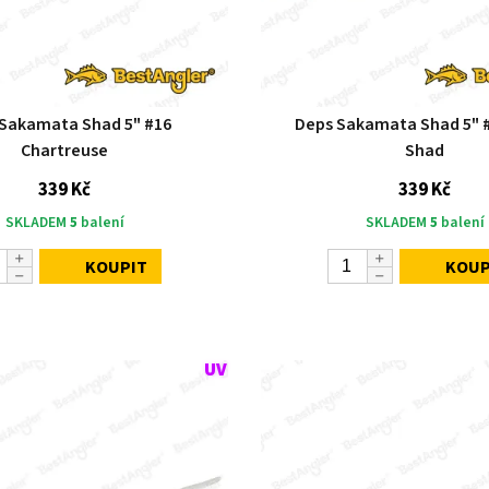
Sakamata Shad 5" #16
Deps Sakamata Shad 5" 
Chartreuse
Shad
339 Kč
339 Kč
SKLADEM
5
balení
SKLADEM
5
balení
KOUPIT
KOUP