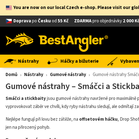
You are now on our local Czech e-shop. Please visit our gl
Doprava
po
Česku
od
55 Kč
ZDARMA
pro objednávky
2 000 K
Nástrahy
Háčky a bižuterie
Vybavení
Domů
Nástrahy
Gumové nástrahy
Gumové nástrahy Smáčci
Gumové nástrahy – Smáčci a Stickba
Smáčci a stickbaity
jsou gumové nástrahy navržené pro maximálně př
vyprovokovat záběr ve chvíli, kdy ryby nástrahu sledují, ale odmítají 
Nejlépe fungují při lovu bez zátěže, na
offsetovém háčku
, Drop Shot
jen na přirozený pohyb.