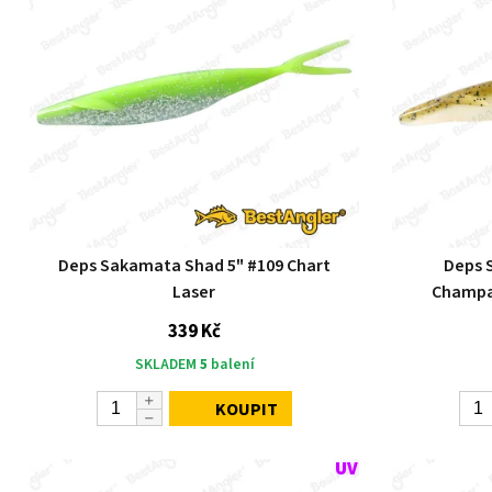
Deps Sakamata Shad 5" #109 Chart
Deps 
Laser
Champa
339 Kč
SKLADEM
5
balení
KOUPIT