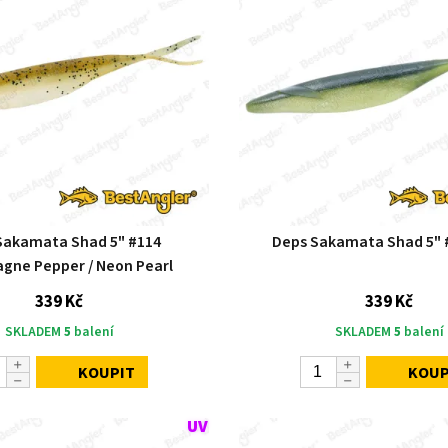
Sakamata Shad 5" #114
Deps Sakamata Shad 5" 
gne Pepper / Neon Pearl
339 Kč
339 Kč
SKLADEM
5
balení
SKLADEM
5
balení
KOUPIT
KOUP