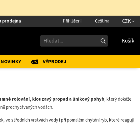
a prodejna
Přihlášení
Čeština
CZK
Košík
NOVINKY
VÝPRODEJ
emné rolování, klouzavý propad a únikový pohyb
, který dokáže
 silně prochytávaných vodách.
, ve středních vrstvách vody i při pomalém chytání ryb, které reagují