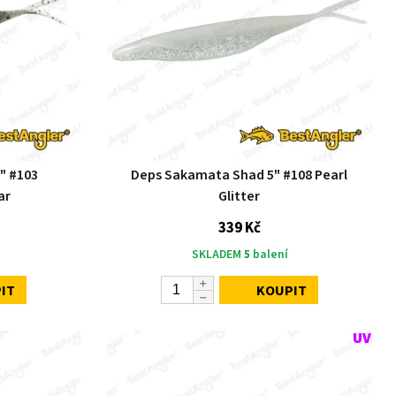
" #103
Deps Sakamata Shad 5" #108 Pearl
ar
Glitter
339 Kč
SKLADEM
5
balení
IT
KOUPIT