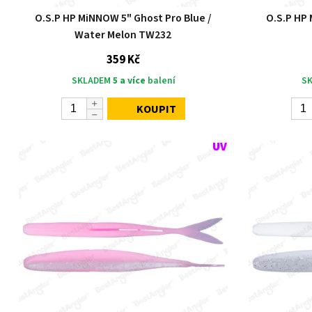
O.S.P HP MiNNOW 5" Ghost Pro Blue /
O.S.P HP
Water Melon TW232
359 Kč
SKLADEM
5 a více
balení
S
KOUPIT