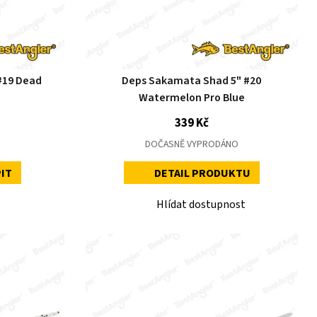
#19 Dead
Deps Sakamata Shad 5" #20
Watermelon Pro Blue
339 Kč
DOČASNĚ VYPRODÁNO
IT
DETAIL PRODUKTU
Hlídat dostupnost