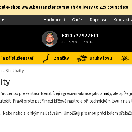
obal e-shop
www.bestangler.com
with delivery to 225 countries!
č +
Hodnocení
O nás
Doprava
Kontakt 
+420 722 922 611
(Po-Pá 9:00 - 17:00 hod.)
 a příslušenství
Značky
Druhy lovu
 a Stickbaity
ity
irozenou prezentaci. Nenabízejí agresivní vibrace jako
shady
, ale spíše
j
zaútočit. Právě proto patří mezi klíčové nástroje při technickém lovu a na
, Neko nebo s lehkým nail závažím. Umožňují přesnou práci kolem překážek