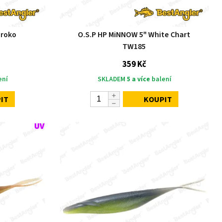
Uroko
O.S.P HP MiNNOW 5" White Chart
TW185
359 Kč
ení
SKLADEM
5 a více
balení
IT
KOUPIT