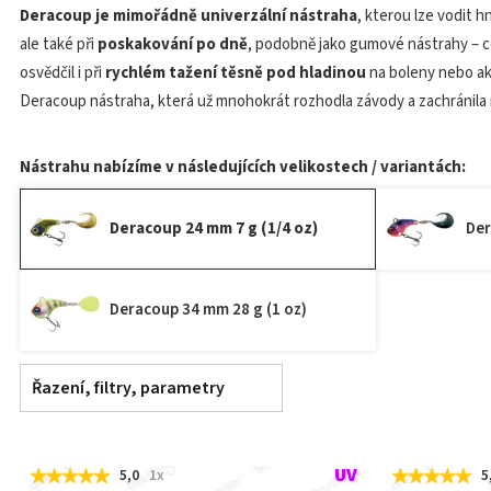
Deracoup je mimořádně univerzální nástraha
, kterou lze vodit 
ale také při
poskakování po dně
, podobně jako gumové nástrahy – c
osvědčil i při
rychlém tažení těsně pod hladinou
na boleny nebo akt
Deracoup nástraha, která už mnohokrát rozhodla závody a zachránila ry
Nástrahu nabízíme v následujících velikostech / variantách:
Deracoup 24 mm 7 g (1/4 oz)
Der
Deracoup 34 mm 28 g (1 oz)
Řazení, filtry, parametry
5,0
1x
5