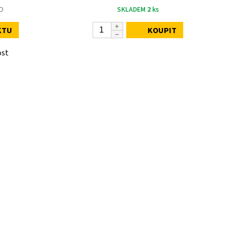
O
SKLADEM
2
ks
KTU
KOUPIT
ost