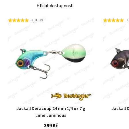
Hlídat dostupnost
5,0
1x
5
Jackall Deracoup 24 mm 1/4 oz 7 g
Jackall 
Lime Luminous
399 Kč