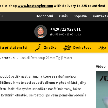
obal e-shop
www.bestangler.com
with delivery to 225 countries!
č +
Hodnocení
O nás
Doprava
Kontakt 
+420 722 922 611
(Po-Pá 9:00 - 17:00 hod.)
 a příslušenství
Značky
Druhy lovu
 Deracoup
Jackall Deracoup 24 mm 7 g (1/4 oz)
Video
odobě patří k nástrahám, na které se rybáři mohou
většinou hmotnosti soustředěnou v přední části
, díky
ětru
. Malé tělo rybám usnadňuje nasátí nástrahy, takže
 kvalitním obratlíku se roztočí i při velmi pomalém vedení a