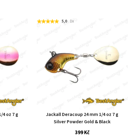
5,0
1x
/4 oz 7 g
Jackall Deracoup 24 mm 1/4 oz 7 g
Silver Powder Gold & Black
399 Kč