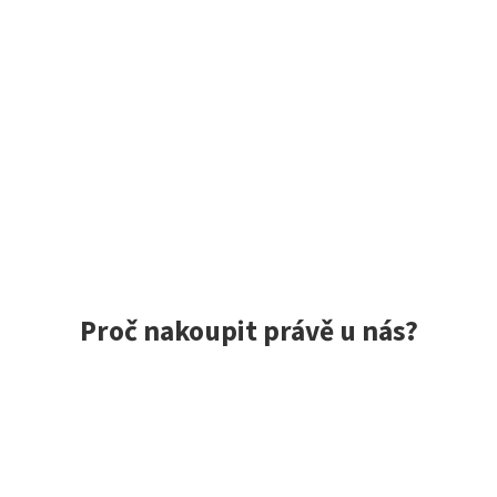
Proč nakoupit právě u nás?
ce spokojených zákazníků, rychlé doručení, jedinečné nástrah
 do 24 h, vše skladem
Exkluzivní výběr z Jap
m, to opravdu máme!
Zaměřujeme se na kvalitní z