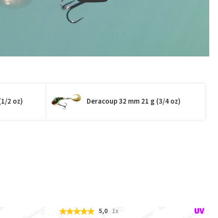
1/2 oz)
Deracoup 32 mm 21 g (3/4 oz)
5,0
1x