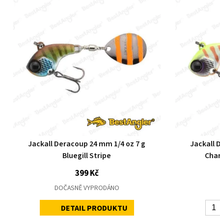
Jackall Deracoup 24 mm 1/4 oz 7 g
Jackall 
Bluegill Stripe
Char
399 Kč
DOČASNĚ VYPRODÁNO
DETAIL PRODUKTU