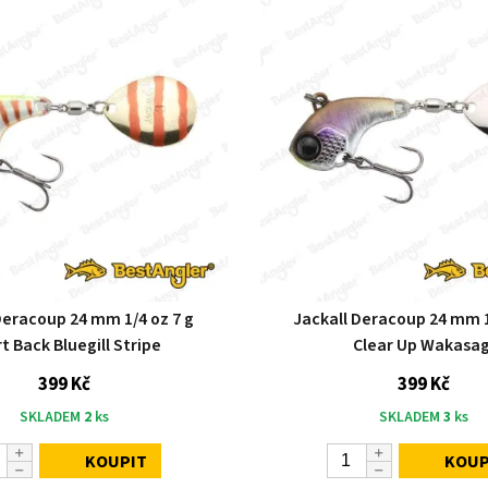
Deracoup 24 mm 1/4 oz 7 g
Jackall Deracoup 24 mm 1
t Back Bluegill Stripe
Clear Up Wakasag
399 Kč
399 Kč
SKLADEM
2
ks
SKLADEM
3
ks
KOUPIT
KOUP