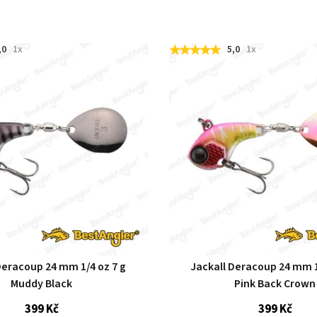
,0
1x
5,0
1x
Deracoup 24 mm 1/4 oz 7 g
Jackall Deracoup 24 mm 1
Muddy Black
Pink Back Crown
399 Kč
399 Kč