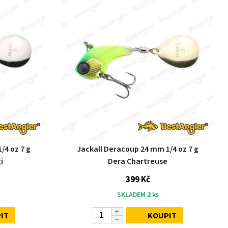
/4 oz 7 g
Jackall Deracoup 24 mm 1/4 oz 7 g
i
Dera Chartreuse
399 Kč
SKLADEM
2
ks
IT
KOUPIT