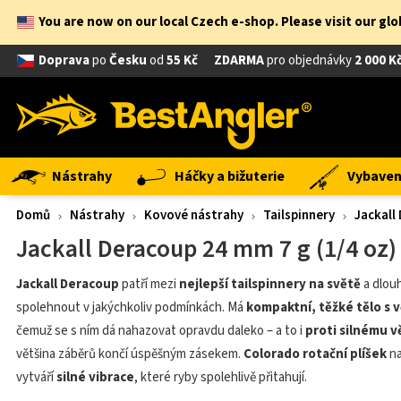
You are now on our local Czech e-shop. Please visit our gl
Doprava
po
Česku
od
55 Kč
ZDARMA
pro objednávky
2 000 K
Nástrahy
Háčky a bižuterie
Vybavení
Domů
Nástrahy
Kovové nástrahy
Tailspinnery
Jackall
Jackall Deracoup 24 mm 7 g (1/4 oz)
Jackall Deracoup
patří mezi
nejlepší tailspinnery na světě
a dlouh
spolehnout v jakýchkoliv podmínkách. Má
kompaktní, těžké tělo s 
čemuž se s ním dá nahazovat opravdu daleko – a to i
proti silnému v
většina záběrů končí úspěšným zásekem.
Colorado rotační plíšek
na
vytváří
silné vibrace
, které ryby spolehlivě přitahují.