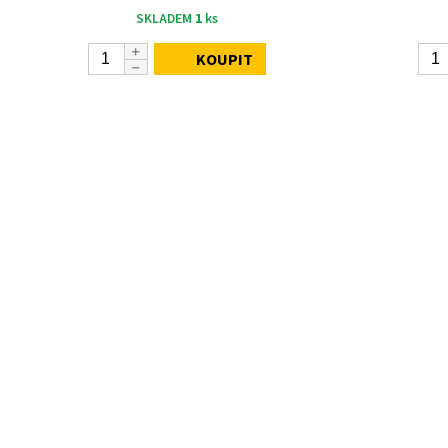
SKLADEM
1
ks
KOUPIT