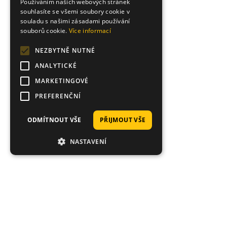
Používáním našich webových stránek
souhlasíte se všemi soubory cookie v
souladu s našimi zásadami používání
souborů cookie.
Více informací
NEZBYTNĚ NUTNÉ
ANALYTICKÉ
MARKETINGOVÉ
PREFERENČNÍ
ODMÍTNOUT VŠE
PŘIJMOUT VŠE
NASTAVENÍ
Tisí
Průměrné hodnocení 4.92/5
Expedice
Hodnoceno stovkami zákazníků: "rychlé
Co je sklade