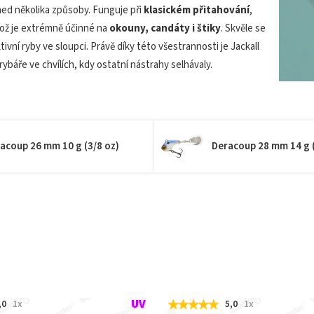
hned několika způsoby. Funguje při
klasickém přitahování
,
ož je extrémně účinné na
okouny, candáty i štiky
. Skvěle se
ivní ryby ve sloupci. Právě díky této všestrannosti je Jackall
báře ve chvílích, kdy ostatní nástrahy selhávaly.
acoup 26 mm 10 g (3/8 oz)
Deracoup 28 mm 14 g (
,0
1x
5,0
1x