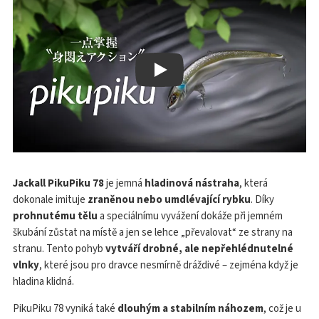
Play
Jackall PikuPiku 78
je jemná
hladinová nástraha
, která
dokonale imituje
zraněnou nebo umdlévající rybku
. Díky
prohnutému tělu
a speciálnímu vyvážení dokáže při jemném
škubání zůstat na místě a jen se lehce „převalovat“ ze strany na
stranu. Tento pohyb
vytváří drobné, ale nepřehlédnutelné
vlnky
, které jsou pro dravce nesmírně dráždivé – zejména když je
hladina klidná.
PikuPiku 78 vyniká také
dlouhým a stabilním náhozem
, což je u