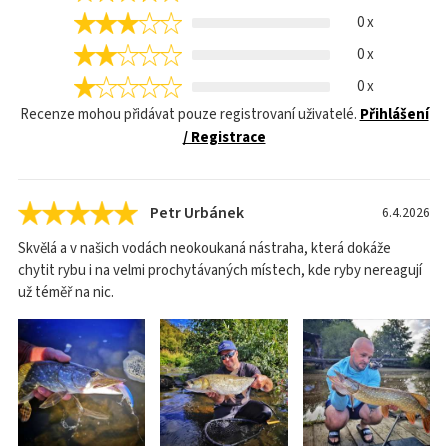
0 x
0 x
0 x
Recenze mohou přidávat pouze registrovaní uživatelé.
Přihlášení
/ Registrace
Petr Urbánek
6.4.2026
Skvělá a v našich vodách neokoukaná nástraha, která dokáže
chytit rybu i na velmi prochytávaných místech, kde ryby nereagují
už téměř na nic.