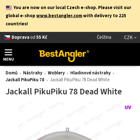
You are now on our local Czech e-shop. Please visit our
global e-shop
www.bestangler.com
with delivery to 225
countries!
Doprava
od
55 Kč
Čeština
CZK
MENU
Domů
Nástrahy
Woblery
Hladinové nástrahy
Jackall PikuPiku 78
Jackall PikuPiku 78 Dead White
Jackall PikuPiku 78 Dead White