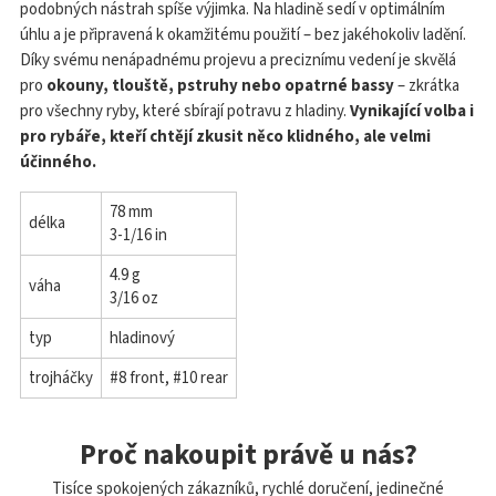
podobných nástrah spíše výjimka. Na hladině sedí v optimálním
úhlu a je připravená k okamžitému použití – bez jakéhokoliv ladění.
Díky svému nenápadnému projevu a preciznímu vedení je skvělá
pro
okouny, tlouště, pstruhy nebo opatrné bassy
– zkrátka
pro všechny ryby, které sbírají potravu z hladiny.
Vynikající volba i
pro rybáře, kteří chtějí zkusit něco klidného, ale velmi
účinného.
78 mm
délka
3-1/16 in
4.9 g
váha
3/16 oz
typ
hladinový
trojháčky
#8 front, #10 rear
Proč nakoupit právě u nás?
Tisíce spokojených zákazníků, rychlé doručení, jedinečné