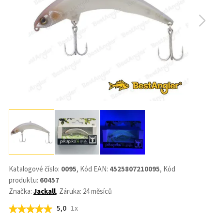
Katalogové číslo:
0095
, Kód EAN:
4525807210095
, Kód
produktu:
60457
Značka:
Jackall
, Záruka: 24 měsíců
5,0
1x