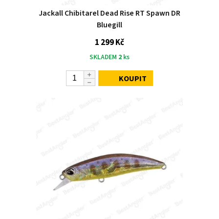
Jackall Chibitarel Dead Rise RT Spawn DR
Bluegill
1 299 Kč
SKLADEM
2
ks
KOUPIT