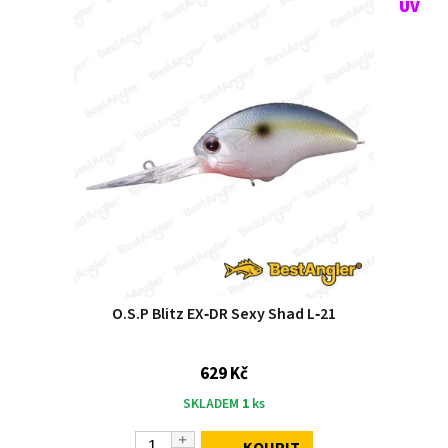
O.S.P Blitz EX‑DR Sexy Shad L‑21
629 Kč
SKLADEM
1
ks