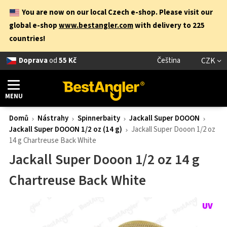
You are now on our local Czech e-shop. Please visit our
global e-shop
www.bestangler.com
with delivery to 225
countries!
Doprava
od
55 Kč
Čeština
CZK
MENU
Domů
Nástrahy
Spinnerbaity
Jackall Super DOOON
Jackall Super DOOON 1/2 oz (14 g)
Jackall Super Dooon 1/2 oz
14 g Chartreuse Back White
Jackall Super Dooon 1/2 oz 14 g
Chartreuse Back White