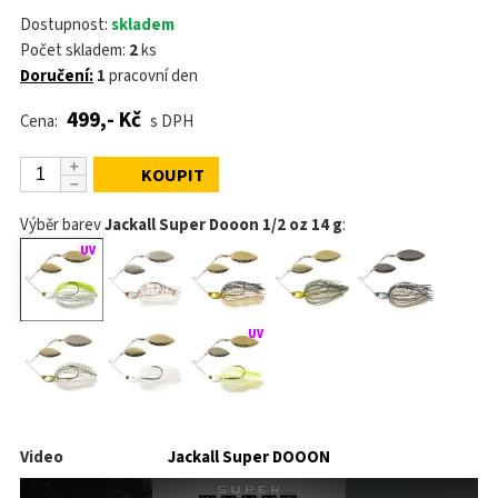
Dostupnost:
skladem
Počet skladem:
2
ks
Doručení:
1
pracovní den
499,- Kč
Cena:
s DPH
KOUPIT
Výběr barev
Jackall Super Dooon 1/2 oz 14 g
:
Video
Jackall Super DOOON