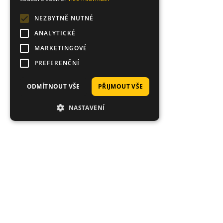
NEZBYTNĚ NUTNÉ
ANALYTICKÉ
MARKETINGOVÉ
PREFERENČNÍ
ODMÍTNOUT VŠE
PŘIJMOUT VŠE
NASTAVENÍ
Hodnocení zákazníků obchodu
Evgenii
Služby tohoto obchodu používám už dlouho. Skvělá