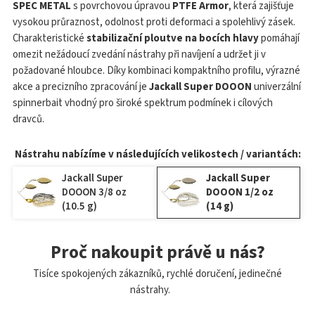
SPEC METAL
s povrchovou úpravou
PTFE Armor
, která zajišťuje
vysokou průraznost, odolnost proti deformaci a spolehlivý zásek.
Charakteristické
stabilizační ploutve na bocích hlavy
pomáhají
omezit nežádoucí zvedání nástrahy při navíjení a udržet ji v
požadované hloubce. Díky kombinaci kompaktního profilu, výrazné
akce a precizního zpracování je
Jackall Super DOOON
univerzální
spinnerbait vhodný pro široké spektrum podmínek i cílových
dravců.
Nástrahu nabízíme v následujících velikostech / variantách:
Jackall Super
Jackall Super
DOOON 3/8 oz
DOOON 1/2 oz
(10.5 g)
(14 g)
Proč nakoupit právě u nás?
Tisíce spokojených zákazníků, rychlé doručení, jedinečné
nástrahy.