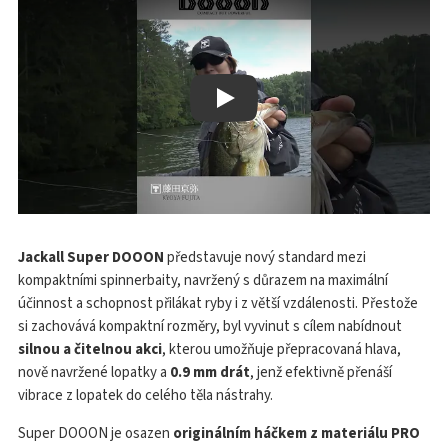
Play
Jackall Super DOOON
představuje nový standard mezi
kompaktními spinnerbaity, navržený s důrazem na maximální
účinnost a schopnost přilákat ryby i z větší vzdálenosti. Přestože
si zachovává kompaktní rozměry, byl vyvinut s cílem nabídnout
silnou a čitelnou akci
, kterou umožňuje přepracovaná hlava,
nově navržené lopatky a
0.9 mm drát
, jenž efektivně přenáší
vibrace z lopatek do celého těla nástrahy.
Super DOOON je osazen
originálním háčkem z materiálu PRO