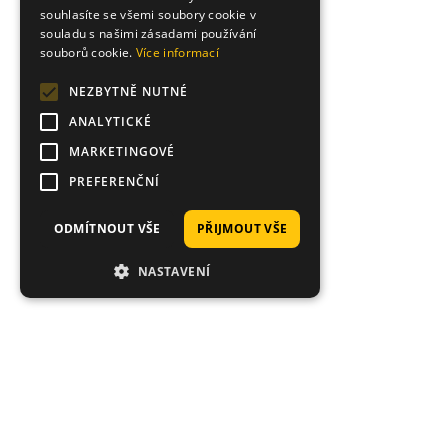
souhlasíte se všemi soubory cookie v
souladu s našimi zásadami používání
souborů cookie.
Více informací
NEZBYTNĚ NUTNÉ
ANALYTICKÉ
MARKETINGOVÉ
PREFERENČNÍ
ODMÍTNOUT VŠE
PŘIJMOUT VŠE
NASTAVENÍ
Proč nakoupit právě u nás?
Tisíce spokojených zákazníků, rychlé doručení,