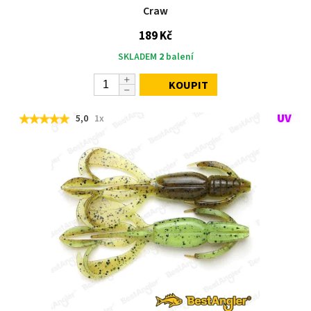
Craw
189 Kč
SKLADEM
2
balení
KOUPIT
5,0
1x