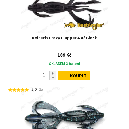
Keitech Crazy Flapper 4.4" Black
189 Kč
SKLADEM
3
balení
KOUPIT
5,0
1x