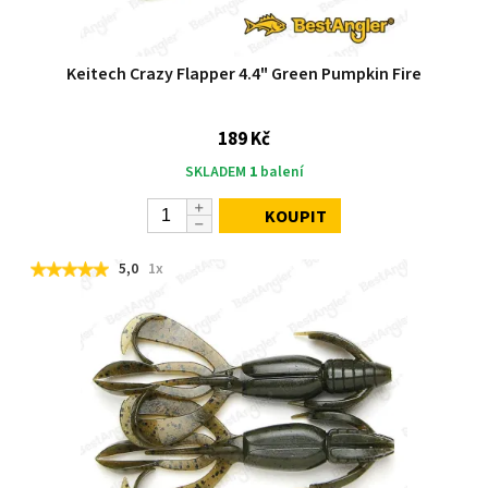
Keitech Crazy Flapper 4.4" Green Pumpkin Fire
189 Kč
SKLADEM
1
balení
KOUPIT
5,0
1x