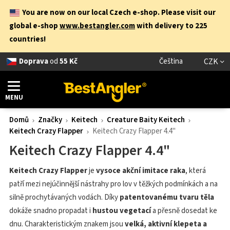
You are now on our local Czech e-shop. Please visit our
global e-shop
www.bestangler.com
with delivery to 225
countries!
Doprava
od
55 Kč
Čeština
CZK
MENU
Domů
Značky
Keitech
Creature Baity Keitech
Keitech Crazy Flapper
Keitech Crazy Flapper 4.4"
Keitech Crazy Flapper 4.4"
Keitech Crazy Flapper
je
vysoce akční imitace raka
, která
patří mezi nejúčinnější nástrahy pro lov v těžkých podmínkách a na
silně prochytávaných vodách. Díky
patentovanému tvaru těla
dokáže snadno propadat i
hustou vegetací
a přesně dosedat ke
dnu. Charakteristickým znakem jsou
velká, aktivní klepeta a