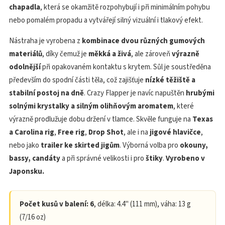
chapadla
, která se okamžitě rozpohybují i při minimálním pohybu
nebo pomalém propadu a vytvářejí silný vizuální i tlakový efekt.
Nástraha je vyrobena z
kombinace dvou různých gumových
materiálů
, díky čemuž je
měkká a živá
, ale zároveň
výrazně
odolnější
při opakovaném kontaktu s krytem. Sůl je soustředěna
především do spodní části těla, což zajišťuje
nízké těžiště a
stabilní postoj na dně
. Crazy Flapper je navíc napuštěn
hrubými
solnými krystalky a silným olihňovým aromatem
, které
výrazně prodlužuje dobu držení v tlamce. Skvěle funguje na
Texas
a Carolina rig
,
Free rig
,
Drop Shot
, ale i na
jigové hlavičce
,
nebo jako
trailer ke skirted jigům
. Výborná volba pro
okouny,
bassy, candáty
a při správné velikosti i pro
štiky
.
Vyrobeno v
Japonsku.
Počet kusů v balení: 6
, délka: 4.4" (111 mm), váha: 13 g
(7/16 oz)