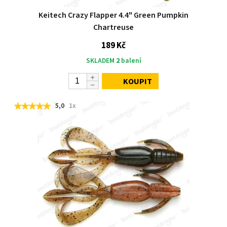
Keitech Crazy Flapper 4.4" Green Pumpkin
Chartreuse
189 Kč
SKLADEM
2
balení
KOUPIT
5,0
1x