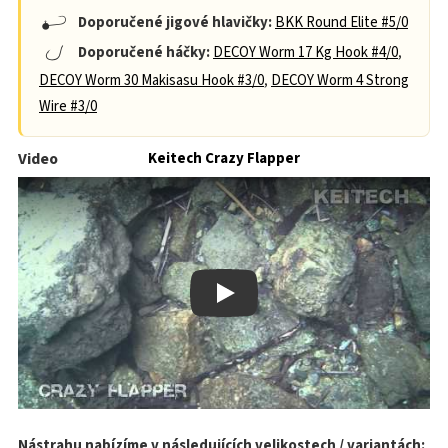
Doporučené jigové hlavičky:
BKK Round Elite #5/0
Doporučené háčky:
DECOY Worm 17 Kg Hook #4/0
,
DECOY Worm 30 Makisasu Hook #3/0
,
DECOY Worm 4 Strong
Wire #3/0
Video
Keitech Crazy Flapper
Play
Nástrahu nabízíme v následujících velikostech / variantách: