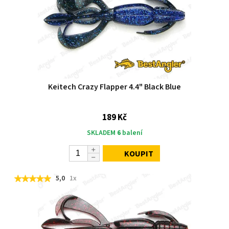
Keitech Crazy Flapper 4.4" Black Blue
189 Kč
SKLADEM
6
balení
KOUPIT
5,0
1x