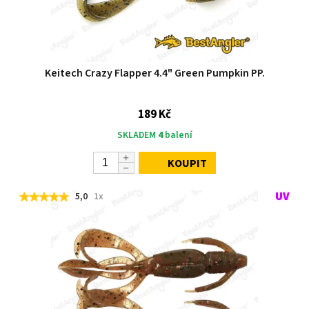
Keitech Crazy Flapper 4.4" Green Pumpkin PP.
189 Kč
SKLADEM
4
balení
KOUPIT
5,0
1x