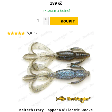
189 Kč
SKLADEM
4
balení
KOUPIT
5,0
1x
Keitech Crazy Flapper 4.4" Electric Smoke