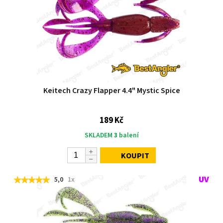
Keitech Crazy Flapper 4.4" Mystic Spice
189 Kč
SKLADEM
3
balení
KOUPIT
5,0
1x