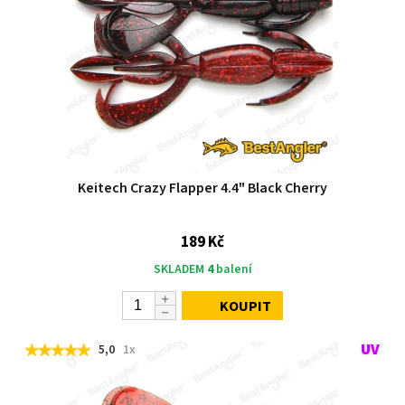
Keitech Crazy Flapper 4.4" Black Cherry
189 Kč
SKLADEM
4
balení
KOUPIT
5,0
1x