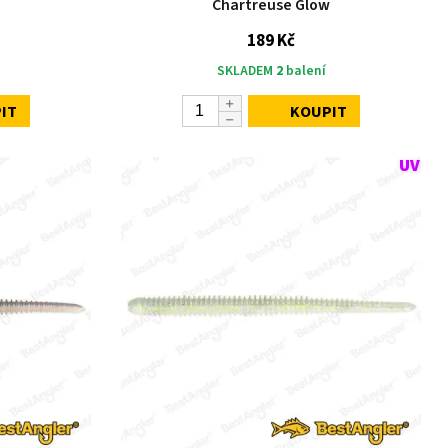
Chartreuse Glow
189 Kč
SKLADEM
2
balení
IT
KOUPIT