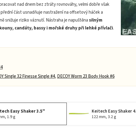
pracovat nad dnem bez ztráty rovnováhy, velmi dobře však
á přední část usnadňuje nastražení na offsetový háček a
zně snižuje riziko váznutí. Nástraha je napuštěna
silným
kouny, candáty, bassy i mořské druhy při lehké přívlači
.
#4
Y Single 32 Finesse Single #4
,
DECOY Worm 23 Body Hook #6
tech Easy Shaker 3.5"
Keitech Easy Shaker 4
mm, 1.9 g
122 mm, 3.2 g