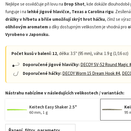
Nejlépe se osvědčuje při lovu na
Drop Shot
, kde dokáže dlouhodobě 
funguje i na
lehké jigové hlavičce, Texas a Carolina rigu
. Zesílen
drážky v hřbetu a břiše umožňují skrýt hrot háčku
, čímž se výra
olihňovým aromatem
a díky dostupným velikostem je vhodná pro
o
Vyrobeno v Japonsku.
Počet kusů v balení: 12
, délka: 3.5" (95 mm), váha: 1.9 g (1/16 oz)
Doporučené jigové hlavičky:
DECOY SV-52 Round Magic 
Doporučené háčky:
DECOY Worm 15 Dream Hook #4
,
DECO
Nástrahu nabízíme v následujících velikostech / variantách:
Keitech Easy Shaker 2.5"
Kei
60 mm, 1 g
95 
Řazení, filtry, parametry