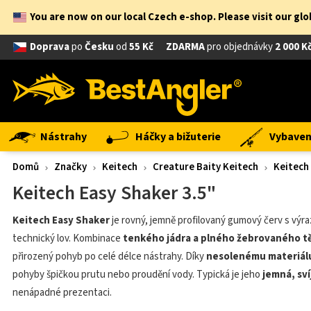
You are now on our local Czech e-shop. Please visit our gl
Doprava
po
Česku
od
55 Kč
ZDARMA
pro objednávky
2 000 K
Nástrahy
Háčky a bižuterie
Vybavení
Domů
Značky
Keitech
Creature Baity Keitech
Keitech
Keitech Easy Shaker 3.5"
Keitech Easy Shaker
je rovný, jemně profilovaný gumový červ s vý
technický lov. Kombinace
tenkého jádra a plného žebrovaného t
přirozený pohyb po celé délce nástrahy. Díky
nesolenému materiál
pohyby špičkou prutu nebo proudění vody. Typická je jeho
jemná, sví
nenápadné prezentaci.