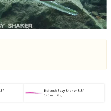
.5"
Keitech Easy Shaker 5.5"
140 mm, 6 g