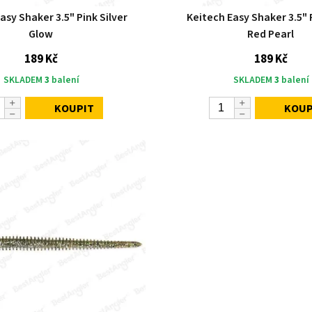
asy Shaker 3.5" Pink Silver
Keitech Easy Shaker 3.5" P
Glow
Red Pearl
189 Kč
189 Kč
SKLADEM
3
balení
SKLADEM
3
balení
KOUPIT
KOUP