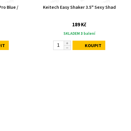
ro Blue /
Keitech Easy Shaker 3.5" Sexy Shad
189 Kč
SKLADEM
3
balení
IT
KOUPIT