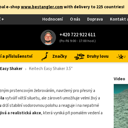
obal e-shop
www.bestangler.com
with delivery to 225 countries!
č +
Hodnocení
O nás
Doprava
Kontakt 
+420 722 922 611
(Po-Pá 9:00 - 17:00 hod.)
 a příslušenství
Značky
Druhy lovu
 Easy Shaker
Keitech Easy Shaker 3.5"
Video
razným prstencovým žebrováním, navržený pro přesný a
ěla
vytváří větší siluetu, ale zároveň umožňuje velmi živý a
u
drží stabilní vodorovnou polohu a reaguje i na nepatrné
jivá a realistická akce
, která vyniká při pomalém vedení a