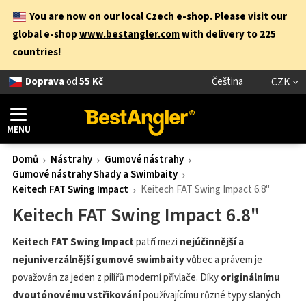
You are now on our local Czech e-shop. Please visit our
global e-shop
www.bestangler.com
with delivery to 225
countries!
Doprava
od
55 Kč
Čeština
CZK
MENU
Domů
Nástrahy
Gumové nástrahy
Gumové nástrahy Shady a Swimbaity
Keitech FAT Swing Impact
Keitech FAT Swing Impact 6.8"
Keitech FAT Swing Impact 6.8"
Keitech FAT Swing Impact
patří mezi
nejúčinnější a
nejuniverzálnější gumové swimbaity
vůbec a právem je
považován za jeden z pilířů moderní přívlače. Díky
originálnímu
dvoutónovému vstřikování
používajícímu různé typy slaných