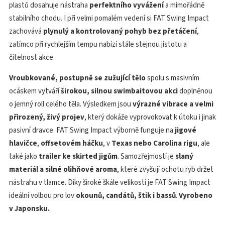
plastů dosahuje nástraha
perfektního vyvážení
a mimořádně
stabilního chodu. I při velmi pomalém vedení si FAT Swing Impact
zachovává
plynulý a kontrolovaný pohyb bez přetáčení
,
zatímco při rychlejším tempu nabízí stále stejnou jistotu a
čitelnost akce.
Vroubkované, postupně se zužující tělo
spolu s masivním
ocáskem vytváří
širokou, silnou swimbaitovou akci
doplněnou
o jemný roll celého těla. Výsledkem jsou
výrazné vibrace a velmi
přirozený, živý projev
, který dokáže vyprovokovat k útoku i jinak
pasivní dravce. FAT Swing Impact výborně funguje na
jigové
hlavičce
,
offsetovém háčku
, v
Texas nebo Carolina rigu
, ale
také jako
trailer ke skirted jigům
. Samozřejmostí je
slaný
materiál a silné olihňové aroma
, které zvyšují ochotu ryb držet
nástrahu v tlamce. Díky široké škále velikostí je FAT Swing Impact
ideální volbou pro lov
okounů, candátů, štik i bassů
.
Vyrobeno
v Japonsku.