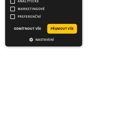
ANALYTICKÉ
MARKETINGOVÉ
PREFERENČNÍ
ODMÍTNOUT VŠE
PŘIJMOUT VŠE
NASTAVENÍ
Proč nakoupit právě u nás?
Tisíce spokojených zákazníků, rychlé doručení,
jedinečné nástrahy.
Průměrné hodnocení 4.92/5
Hodnoceno stovkami zákazníků: "rychlé dodání", "super