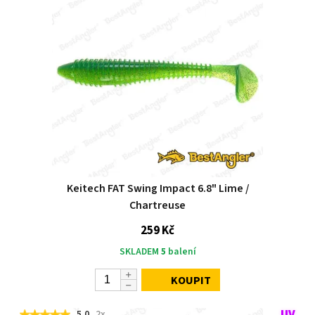
Keitech FAT Swing Impact 6.8" Lime /
Chartreuse
259 Kč
SKLADEM
5
balení
KOUPIT
5,0
2x