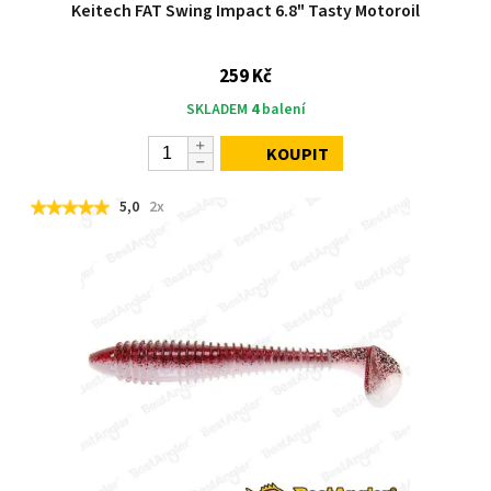
Keitech FAT Swing Impact 6.8" Tasty Motoroil
259 Kč
SKLADEM
4
balení
KOUPIT
5,0
2x