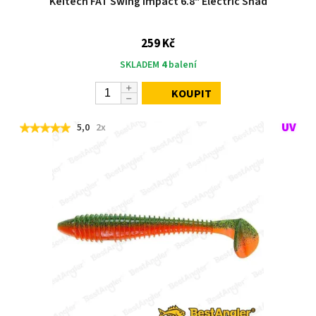
Keitech FAT Swing Impact 6.8" Electric Shad
259 Kč
SKLADEM
4
balení
KOUPIT
5,0
2x