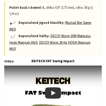
Počet kusů v balení: 3
, délka: 6.8" (175 mm), váha: 36 g (1
1/4 oz)
Doporučené jigové hlavičky:
Mustad Big-Game
#8/0
Doporučené háčky:
DECOY Worm 30M Makisasu
Hook Magnum #6/0
,
DECOY Worm 26 Kg HOOK Magnum
#6/0
Video
KEITECH FAT Swing Impact
Play