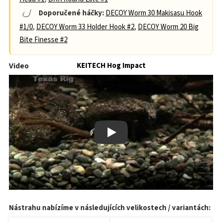
Doporučené háčky:
DECOY Worm 30 Makisasu Hook
#1/0
,
DECOY Worm 33 Holder Hook #2
,
DECOY Worm 20 Big
Bite Finesse #2
Video
KEITECH Hog Impact
Play
Nástrahu nabízíme v následujících velikostech / variantách: