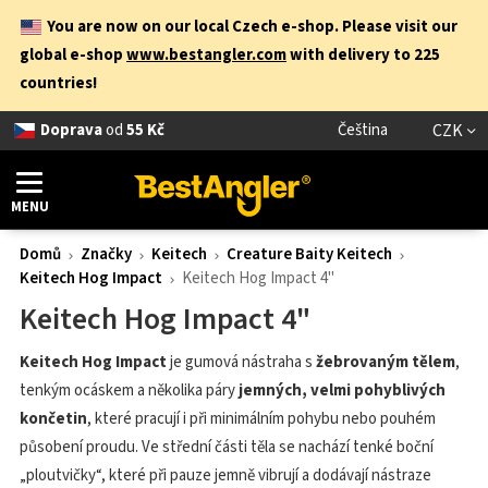
You are now on our local Czech e-shop. Please visit our
global e-shop
www.bestangler.com
with delivery to 225
countries!
Doprava
od
55 Kč
Čeština
CZK
MENU
Domů
Značky
Keitech
Creature Baity Keitech
Keitech Hog Impact
Keitech Hog Impact 4"
Keitech Hog Impact 4"
Keitech Hog Impact
je gumová nástraha s
žebrovaným tělem
,
tenkým ocáskem a několika páry
jemných, velmi pohyblivých
končetin
, které pracují i při minimálním pohybu nebo pouhém
působení proudu. Ve střední části těla se nachází tenké boční
„ploutvičky“, které při pauze jemně vibrují a dodávají nástraze