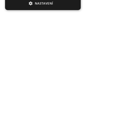
NASTAVENÍ
Proč nakoupit právě u nás?
Tisíce spokojených zákazníků, rychlé doručení,
jedinečné nástrahy.
Průměrné hodnocení 4.92/5
Hodnoceno stovkami zákazníků: "rychlé dodání", "super
kvalita", "široký výběr".
Expedice do 24 h, vše skladem
Co je skladem, to opravdu máme! Objednávky do 10:00
odesíláme tentýž den.