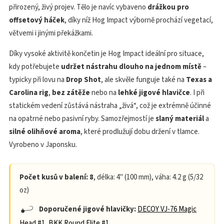
přirozený, živý projev. Tělo je navíc vybaveno
drážkou pro
offsetový háček
, díky níž Hog Impact výborně prochází vegetací,
větvemi i jinými překážkami.
Díky vysoké aktivitě končetin je Hog Impact ideální pro situace,
kdy potřebujete
udržet nástrahu dlouho na jednom místě
–
typicky při lovu na
Drop Shot
, ale skvěle funguje také na
Texas a
Carolina rig
,
bez zátěže
nebo na
lehké jigové hlavičce
. I při
statickém vedení zůstává nástraha „živá“, což je extrémně účinné
na opatrné nebo pasivní ryby. Samozřejmostí je
slaný materiál
a
silné olihňové aroma
, které prodlužují dobu držení v tlamce.
Vyrobeno v Japonsku.
Počet kusů v balení: 8
, délka: 4" (100 mm), váha: 4.2 g (5/32
oz)
Doporučené jigové hlavičky:
DECOY VJ-76 Magic
Head #1
,
BKK Round Elite #1