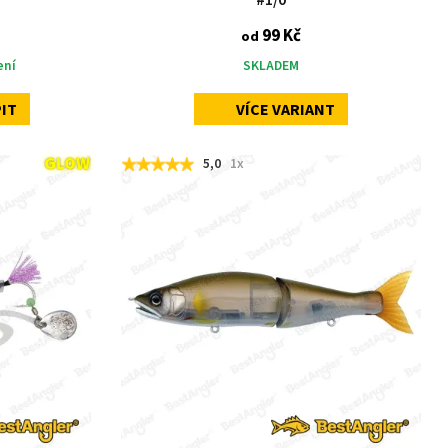
99 Kč
od
ení
SKLADEM
IT
VÍCE VARIANT
5,0
1x