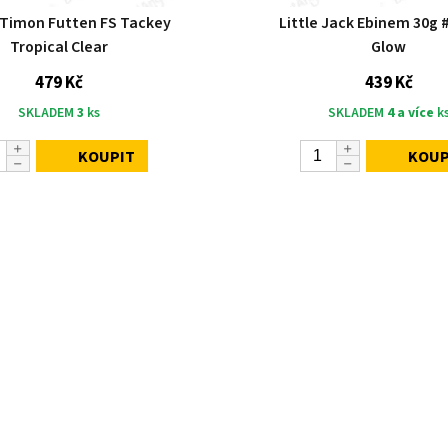
 Timon Futten FS Tackey
Little Jack Ebinem 30g 
Tropical Clear
Glow
479 Kč
439 Kč
SKLADEM
3
ks
SKLADEM
4 a více
k
KOUPIT
KOUP