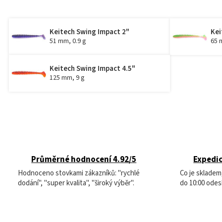
Keitech Swing Impact 2"
Kei
51 mm, 0.9 g
65 
Keitech Swing Impact 4.5"
125 mm, 9 g
Průměrné hodnocení 4.92/5
Expedic
Hodnoceno stovkami zákazníků: "rychlé
Co je sklade
dodání", "super kvalita", "široký výběr".
do 10:00 odes