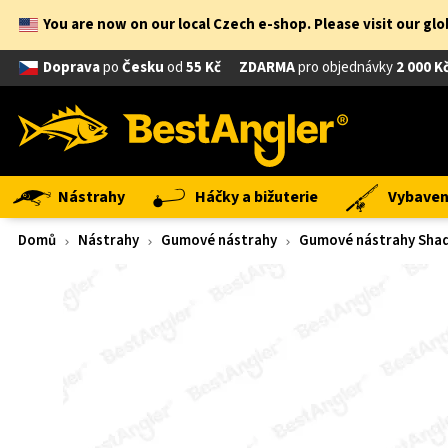
You are now on our local Czech e-shop. Please visit our gl
Doprava
po
Česku
od
55 Kč
ZDARMA
pro objednávky
2 000 K
Nástrahy
Háčky a bižuterie
Vybavení
Domů
Nástrahy
Gumové nástrahy
Gumové nástrahy Shad