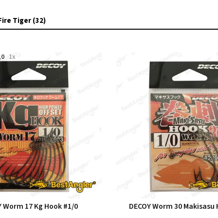
Fire Tiger (32)
,0
1x
 Worm 17 Kg Hook #1/0
DECOY Worm 30 Makisasu 