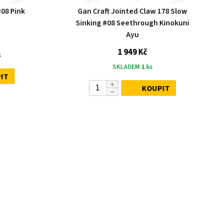
#08 Pink
Gan Craft Jointed Claw 178 Slow
Sinking #08 Seethrough Kinokuni
Ayu
1 949 Kč
s
SKLADEM
1
ks
IT
KOUPIT