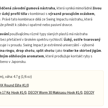
act montáž Texas Rig
ědčená závodní gumová nástraha
, která vyniká mimořádně
živou
je
úzký profil těla
v kombinaci s
výrazně pracujícím ocáskem
,
ace. Právě tato kombinace dělá ze Swing Impactu nástrahu, která
že přimět k záběru i opatrné nebo pasivní dravce.
ování
používajícímu různé typy slaných plastů má nástraha
 bez přetáčení v širokém spektru rychlostí.
Úzký, ostře tvarovaný
cuje i v proudu. Swing Impact je extrémně univerzální – výborně
ina ringu
,
drop shotu
,
split shotu
i jako
trailer ke skirted jigům
.
Play
 silným olihňovým aromatem
, které prodlužuje kontakt ryby s
obeno v Japonsku.
m), váha: 4.7 g (1/6 oz)
K Round Elite #1/0
 17 Kg Hook #1/0
,
DECOY Worm 30 Makisasu Hook #1/0
,
DECOY