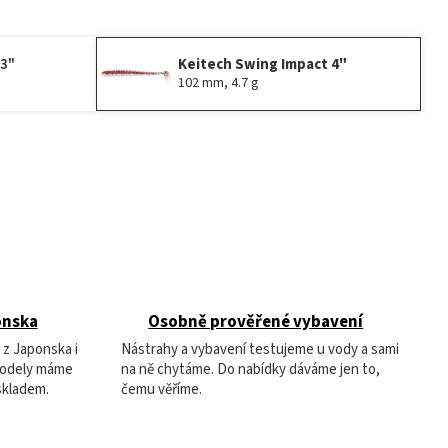
 3"
Keitech Swing Impact 4"
102 mm, 4.7 g
onska
Osobně prověřené vybavení
 z Japonska i
Nástrahy a vybavení testujeme u vody a sami
modely máme
na ně chytáme. Do nabídky dáváme jen to,
skladem.
čemu věříme.