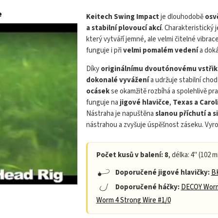
e
KEITECH Swing Imp
Keitech Swing Impact
je dlouhodobě
osv
a stabilní plovoucí akcí
. Charakteristický 
který vytváří jemné, ale velmi čitelné vibr
funguje i při
velmi pomalém vedení
a doká
Díky
originálnímu dvoutónovému vstřik
dokonalé vyvážení
a udržuje stabilní chod
ocásek
se okamžitě rozbíhá a spolehlivě pra
funguje na
jigové hlavičce
,
Texas a Carol
Nástraha je napuštěna
slanou příchutí a
nástrahou a zvyšuje úspěšnost záseku. Vyr
Počet kusů v balení: 8
, délka: 4" (102 m
Doporučené jigové hlavičky:
BK
Doporučené háčky:
DECOY Worm
Worm 4 Strong Wire #1/0