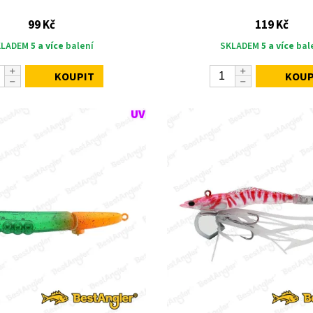
99 Kč
119 Kč
KLADEM
5 a více
balení
SKLADEM
5 a více
bal
KOUPIT
KOUP