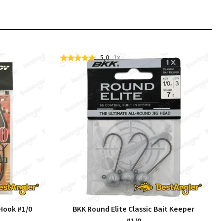
5,0
1x
Hook #1/0
BKK Round Elite Classic Bait Keeper
#1/0