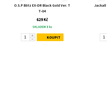
O.S.P Blitz EX‑DR Black Gold Ver. T
Jackall
T‑04
629 Kč
SKLADEM
3
ks
KOUPIT