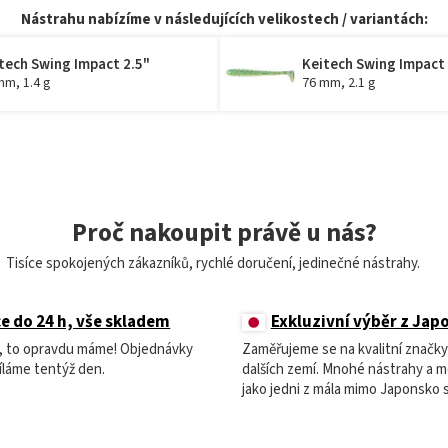
Nástrahu nabízíme v následujících velikostech / variantách:
tech Swing Impact 2.5"
Keitech Swing Impact
mm, 1.4 g
76 mm, 2.1 g
Proč nakoupit právě u nás?
Tisíce spokojených zákazníků, rychlé doručení, jedinečné nástrahy.
e do 24 h, vše skladem
Exkluzivní výběr z Jap
m, to opravdu máme! Objednávky
Zaměřujeme se na kvalitní značky
íláme tentýž den.
dalších zemí. Mnohé nástrahy a 
jako jedni z mála mimo Japonsko 