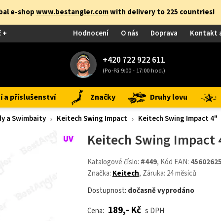
obal e-shop
www.bestangler.com
with delivery to 225 countries!
č +
Hodnocení
O nás
Doprava
Kontakt 
+420 722 922 611
(Po-Pá 9:00 - 17:00 hod.)
 a příslušenství
Značky
Druhy lovu
y a Swimbaity
Keitech Swing Impact
Keitech Swing Impact 4"
Keitech Swing Impact 4
Katalogové číslo:
#449
, Kód EAN:
4560262
Značka:
Keitech
, Záruka: 24 měsíců
Dostupnost:
dočasně vyprodáno
189,- Kč
Cena:
s DPH