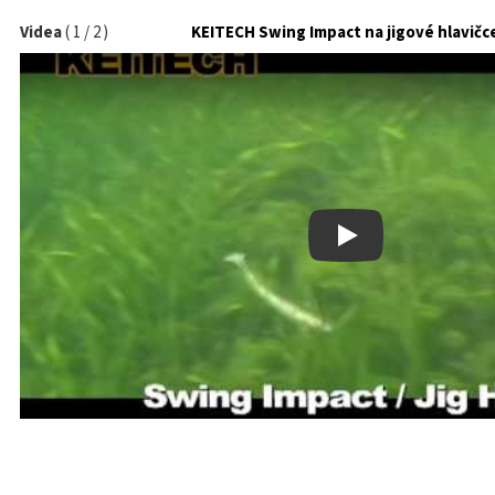
Videa
(
1
/
2
)
KEITECH Swing Impact na jigové hlavičc
Play