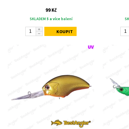
99 Kč
SKLADEM
5 a více
balení
S
KOUPIT