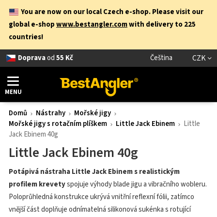
You are now on our local Czech e-shop. Please visit our
global e-shop
www.bestangler.com
with delivery to 225
countries!
Doprava
od
55 Kč
Čeština
CZK
MENU
Domů
Nástrahy
Mořské jigy
Mořské jigy s rotačním plíškem
Little Jack Ebinem
Little
Jack Ebinem 40g
Little Jack Ebinem 40g
Potápivá nástraha Little Jack Ebinem s realistickým
profilem krevety
spojuje výhody blade jigu a vibračního wobleru.
Poloprůhledná konstrukce ukrývá vnitřní reflexní fólii, zatímco
vnější část doplňuje odnímatelná silikonová sukénka s rotující