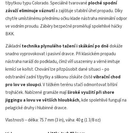
třpytkou typu Colorado. Speciálně tvarované
ploché spodní
závaží eliminuje váznutí
a zajišťuje stabilní úhel propadu. Díky
chytře umístěnému přednímu očku klade nástraha minimální odpor
ve vodním proudu. Záběry bezpečně proměňují spolehlivé háčky
BKK.
Základní
technika plynulého tažení i skákání po dně
dokáže
snadno vyprovokovat i pasivní dravce. Při klasickém propadu
nástraha naráží do podkladu, čímž víří usazeniny a věrně imituje
krmící se kořist. Chování lze přizpůsobit dané situaci – po
odstranění zadní třpytky a silikonu získáte čistě
vibrační chod
pro lov ve sloupci
. V těžkém terénu stačí odmontovat břišní
trojháček. Nabízené gramáže mají
široké využití při shore
jiggingu a lovu ve větších hloubkách
, kde spolehlivě fungují na
pelagické druhy i hlubinné dravce.
Vlastnosti – délka: 75.7 mm (3 in), váha: 40 g (1 3/8 oz)