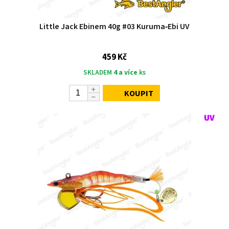
Little Jack Ebinem 40g #03 Kuruma‑Ebi UV
459 Kč
SKLADEM
4 a více
ks
KOUPIT