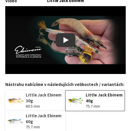
Video
Little Jack Ebinem
Play
Nástrahu nabízíme v následujících velikostech / variantách:
Little Jack Ebinem
Little Jack Ebinem
30g
40g
60.5 mm
75.7 mm
Little Jack Ebinem
60g
75.7 mm