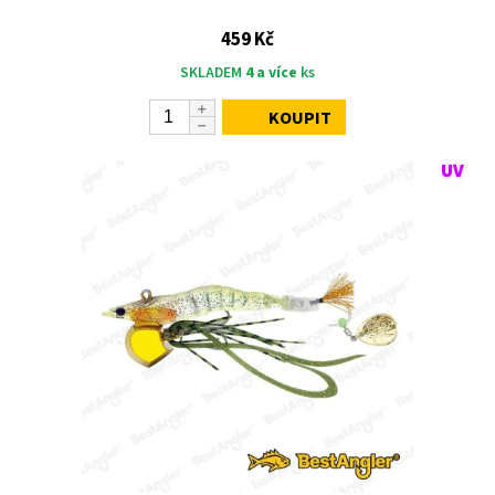
459 Kč
SKLADEM
4 a více
ks
KOUPIT