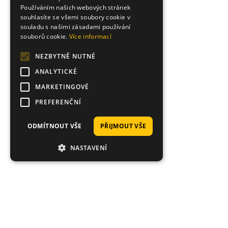
Používáním našich webových stránek
souhlasíte se všemi soubory cookie v
souladu s našimi zásadami používání
souborů cookie.
Více informací
NEZBYTNĚ NUTNÉ
ANALYTICKÉ
MARKETINGOVÉ
PREFERENČNÍ
ODMÍTNOUT VŠE
PŘIJMOUT VŠE
NASTAVENÍ
Proč nakoupit právě u nás?
Tisíce spokojených zákazníků, rychlé doručení,