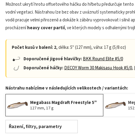
Možnost ukrytí hrotu offsetového háčku do hřbetu předurčuje tento
vodní vegetaci. Nástrahou lze bez obav z uváznutí systematicky prohledá
vodě pracuje velmi přirozeně a dokáže k záběru vyprovokovat i silně ap
procházení
heavy cover partií
, ve kterých modely s odhalenými troj
Počet kusů v balení: 2
, délka: 5" (127 mm), váha: 17 g (5/8 oz)
Doporučené jigové hlavičky:
BKK Round Elite #5/0
Doporučené háčky:
DECOY Worm 30 Makisasu Hook #5/0
,
Nástrahu nabízíme v následujících velikostech / variantách:
Megabass Magdraft Freestyle 5"
Meg
127 mm, 17 g
152
Řazení, filtry, parametry