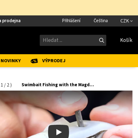
a prodejna
Přihlášení
Čeština
CZK
Košík
NOVINKY
VÝPRODEJ
(
1
/
2
)
Swimbait Fishing with the Magdraft Freestyle
Play