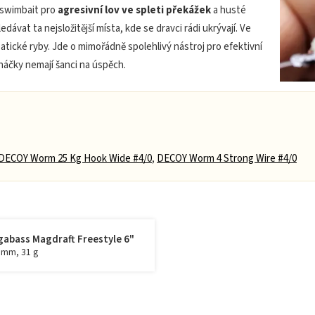
 swimbait pro
agresivní lov ve spleti překážek
a husté
vat ta nejsložitější místa, kde se dravci rádi ukrývají. Ve
atické ryby. Jde o mimořádně spolehlivý nástroj pro efektivní
háčky nemají šanci na úspěch.
DECOY Worm 25 Kg Hook Wide #4/0
,
DECOY Worm 4 Strong Wire #4/0
abass Magdraft Freestyle 6"
 mm, 31 g