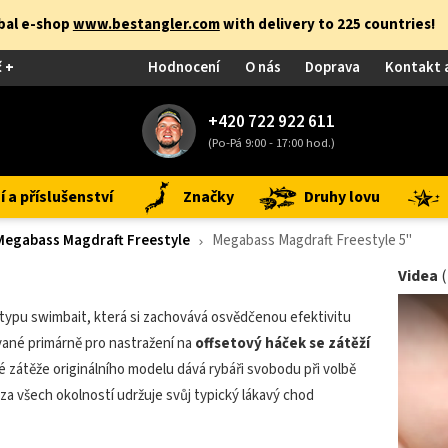
obal e-shop
www.bestangler.com
with delivery to 225 countries!
č +
Hodnocení
O nás
Doprava
Kontakt 
+420 722 922 611
(Po-Pá 9:00 - 17:00 hod.)
 a příslušenství
Značky
Druhy lovu
Megabass Magdraft Freestyle
Megabass Magdraft Freestyle 5"
Videa
typu swimbait, která si zachovává osvědčenou efektivitu
ované primárně pro nastražení na
offsetový háček se zátěží
 zátěže originálního modelu dává rybáři svobodu při volbě
za všech okolností udržuje svůj typický lákavý chod