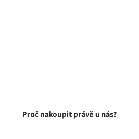
Proč nakoupit právě u nás?
ce spokojených zákazníků, rychlé doručení, jedinečné nástrah