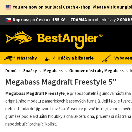
You are now on our local Czech e-shop. Please visit our gl
Doprava
po
Česku
od
55 Kč
ZDARMA
pro objednávky
2 000 K
Nástrahy
Háčky a bižuterie
Vybavení
Domů
Značky
Megabass
Gumové nástrahy Megabass
Megabass Magdraft Freestyle 5"
Megabass Magdraft Freestyle
je přizpůsobitelná gumová nástraha 
originálního modelu z amerických bassových turnajů. Její tělo je tvar
nebo standardní jigovou hlavičku. Absence pevně integrované olověné
gramáže podle aktuální hloubky a charakteru dna, přičemž si nástraha 
napodobující prchající kořist.