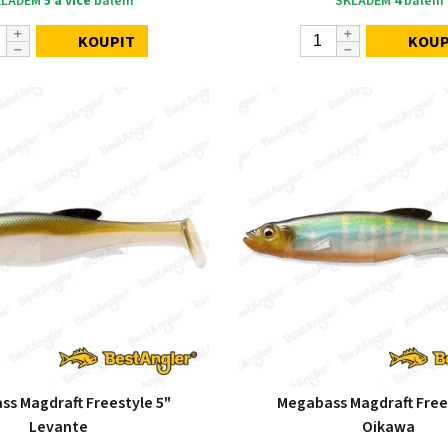
KLADEM
5 a více
balení
SKLADEM
4
balení
KOUPIT
KOUP
s Magdraft Freestyle 5"
Megabass Magdraft Free
Levante
Oikawa