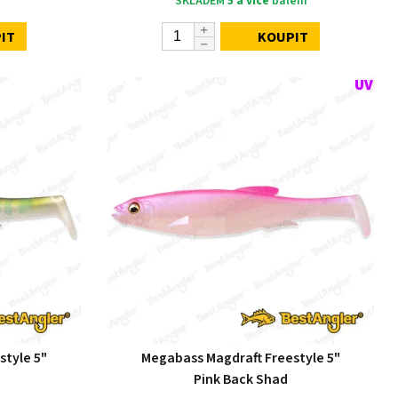
SKLADEM
5 a více
balení
IT
KOUPIT
style 5"
Megabass Magdraft Freestyle 5"
Pink Back Shad