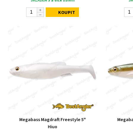
SKLADEM
5 a více
balení
S
KOUPIT
Megabass Magdraft Freestyle 5"
Megabas
Hiuo