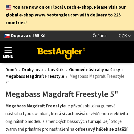
You are now on our local Czech e-shop. Please visit our
global e-shop
www.bestangler.com
with delivery to 225
countries!
Doprava
od
55 Kč
Čeština
CZK
MENU
Domů
Druhy lovu
Lov štik
Gumové nástrahy na štiky
Megabass Magdraft Freestyle
Megabass Magdraft Freestyle
5"
Megabass Magdraft Freestyle 5"
Megabass Magdraft Freestyle
je přizpůsobitelná gumová
nástraha typu swimbait, která si zachovává osvědčenou efektivitu
originálního modelu z amerických bassových turnajů. Její tělo je
tvarované primárně pro nastražení na
offsetový háček se zátěží