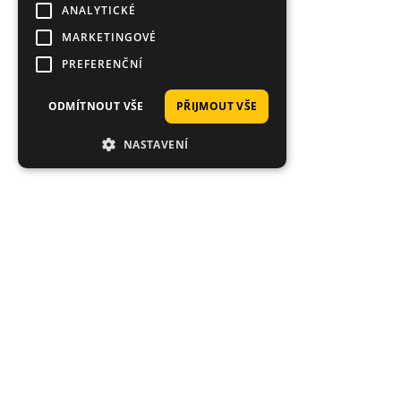
ANALYTICKÉ
MARKETINGOVÉ
PREFERENČNÍ
ODMÍTNOUT VŠE
PŘIJMOUT VŠE
NASTAVENÍ
Proč nakoupit právě u nás?
Tisíce spokojených zákazníků, rychlé doručení,
jedinečné nástrahy.
Průměrné hodnocení 4.92/5
Hodnoceno stovkami zákazníků: "rychlé dodání", "super