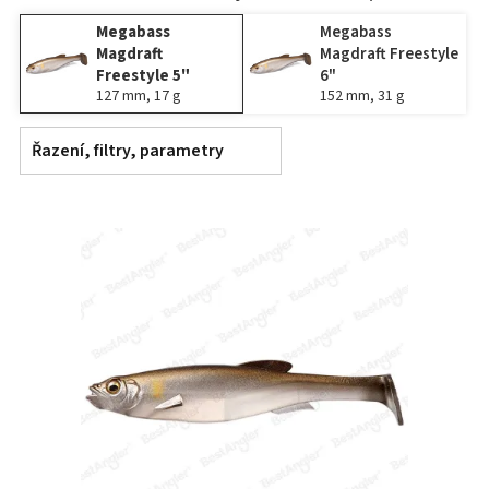
Megabass
Megabass
Magdraft
Magdraft Freestyle
Freestyle 5"
6"
127 mm, 17 g
152 mm, 31 g
Řazení, filtry, parametry