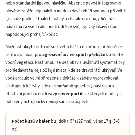
nebo standardní jigovou hlavičku. Absence pevně integrované
olověné zátěže originálního modelu dává rybáři svobodu při volbě
gramáže podle aktuální hloubky a charakteru dna, přičemž si
nástraha za všech okolností udržuje svůj typický lákavý chod
napodobující prchající kořist.
Možnost ukrytí hrotu offsetového háčku do hřbetu předurčuje
tento swimbait pro
agresivní lov ve spleti překážek
a husté
vodní vegetaci. Nástrahou lze bez obav z uváznutí systematicky
prohledávat ta nejsložitější místa, kde se dravci rádi ukrývají. Ve
vodě pracuje velmi přirozeně a dokáže k záběru vyprovokovat i
silně apatické ryby. Jde o mimořádně spolehlivý nástroj pro
efektivní procházení
heavy cover partií
, ve kterých modely s
odhalenými trojháčky nemají šanci na úspěch.
Počet kusů v balení: 2
, délka: 5" (127 mm), váha: 17 g (5/8
oz)