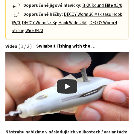
Doporučené jigové hlavičky:
BKK Round Elite #5/0
Doporučené háčky:
DECOY Worm 30 Makisasu Hook
#5/0
,
DECOY Worm 25 Kg Hook Wide #4/0
,
DECOY Worm 4
Strong Wire #4/0
Videa
(
1
/
2
)
Swimbait Fishing with the Magdraft Freestyle
Play
Nástrahu nabízíme v následujících velikostech / variantách: