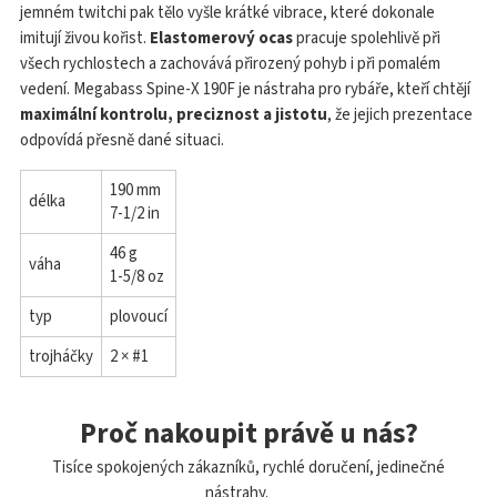
jemném twitchi pak tělo vyšle krátké vibrace, které dokonale
imitují živou kořist.
Elastomerový ocas
pracuje spolehlivě při
všech rychlostech a zachovává přirozený pohyb i při pomalém
vedení. Megabass Spine-X 190F je nástraha pro rybáře, kteří chtějí
maximální kontrolu, preciznost a jistotu
, že jejich prezentace
odpovídá přesně dané situaci.
190 mm
délka
7-1/2 in
46 g
váha
1-5/8 oz
typ
plovoucí
trojháčky
2 × #1
Proč nakoupit právě u nás?
Tisíce spokojených zákazníků, rychlé doručení, jedinečné
nástrahy.