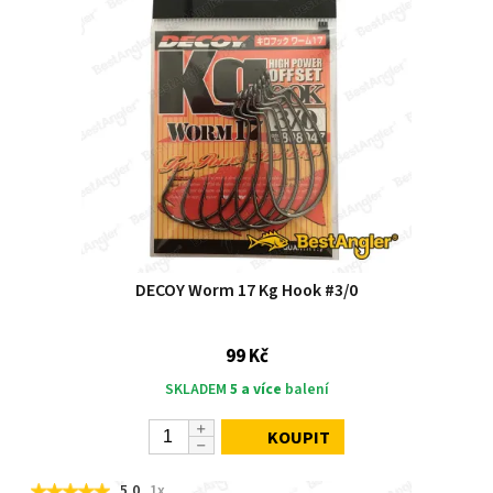
DECOY Worm 17 Kg Hook #3/0
99 Kč
SKLADEM
5 a více
balení
KOUPIT
5,0
1x