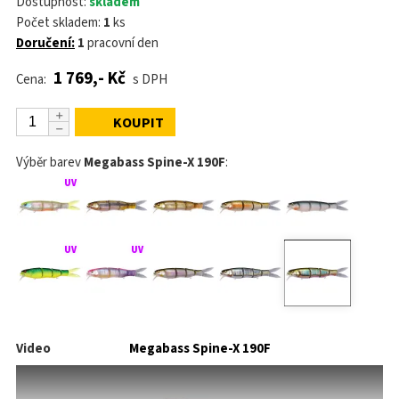
Dostupnost:
skladem
Počet skladem:
1
ks
Doručení:
1
pracovní den
1 769,- Kč
Cena:
s DPH
KOUPIT
Výběr barev
Megabass Spine-X 190F
:
Video
Megabass Spine-X 190F