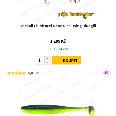
Jackall Chibitarel Dead Rise Dying Bluegill
1 299 Kč
SKLADEM
2
ks
KOUPIT
5,0
3x