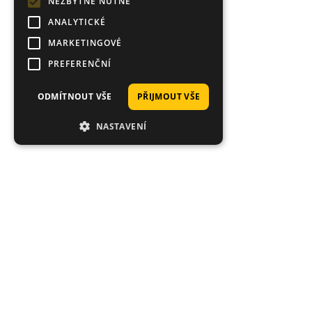
NEZBYTNĚ NUTNÉ
ANALYTICKÉ
MARKETINGOVÉ
PREFERENČNÍ
ODMÍTNOUT VŠE
PŘIJMOUT VŠE
NASTAVENÍ
Hodnocení zákazníků obchodu
Petr
Opět vše dodáno v pořádku, bleskové dodání, super
komunikace s obchodem a jen to nejlepší a nejkvalitnější