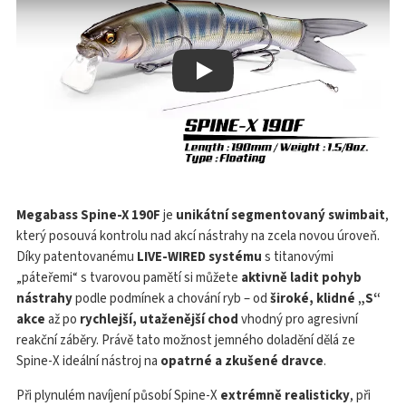
Play
Megabass Spine-X 190F
je
unikátní segmentovaný swimbait
,
který posouvá kontrolu nad akcí nástrahy na zcela novou úroveň.
Díky patentovanému
LIVE-WIRED systému
s titanovými
„páteřemi“ s tvarovou pamětí si můžete
aktivně ladit pohyb
nástrahy
podle podmínek a chování ryb – od
široké, klidné „S“
akce
až po
rychlejší, utaženější chod
vhodný pro agresivní
reakční záběry. Právě tato možnost jemného doladění dělá ze
Spine-X ideální nástroj na
opatrné a zkušené dravce
.
Při plynulém navíjení působí Spine-X
extrémně realisticky
, při