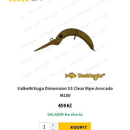
ValkeIN Kuga Dimension SS Clear Ripe Avocado
M180
459 Kč
SKLADEM
4 a více
ks
KOUPIT