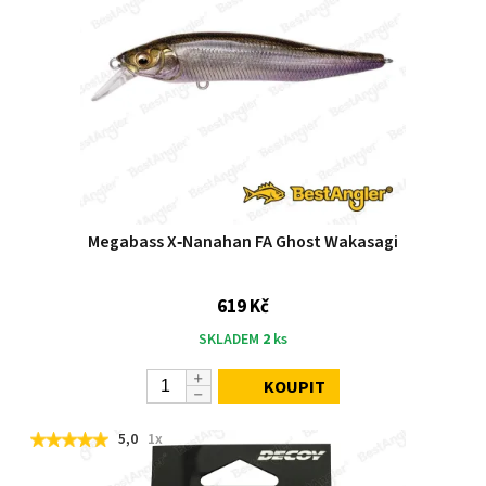
Megabass X‑Nanahan FA Ghost Wakasagi
619 Kč
SKLADEM
2
ks
KOUPIT
5,0
1x