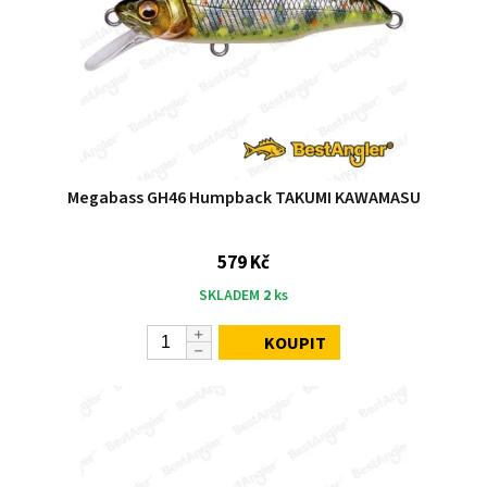
Megabass GH46 Humpback TAKUMI KAWAMASU
579 Kč
SKLADEM
2
ks
KOUPIT