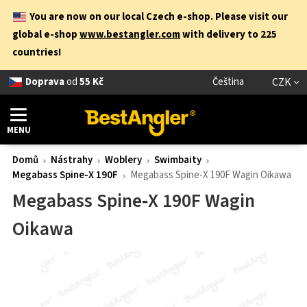
You are now on our local Czech e-shop. Please visit our
global e-shop
www.bestangler.com
with delivery to 225
countries!
Doprava
od
55 Kč
Čeština
CZK
MENU
Domů
Nástrahy
Woblery
Swimbaity
Megabass Spine-X 190F
Megabass Spine-X 190F Wagin Oikawa
Megabass Spine‑X 190F Wagin
Oikawa