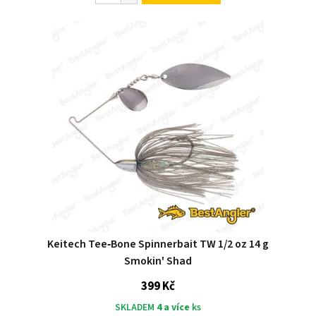
Keitech Tee‑Bone Spinnerbait TW 1/2 oz 14 g
Smokin' Shad
399 Kč
SKLADEM
4 a více
ks