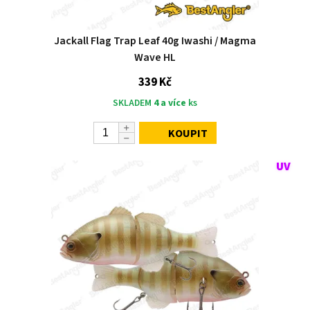
Jackall Flag Trap Leaf 40g Iwashi / Magma
Wave HL
339 Kč
SKLADEM
4 a více
ks
KOUPIT