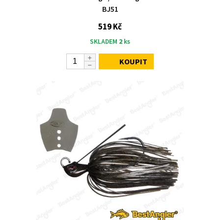
BJ51
519 Kč
SKLADEM
2
ks
KOUPIT