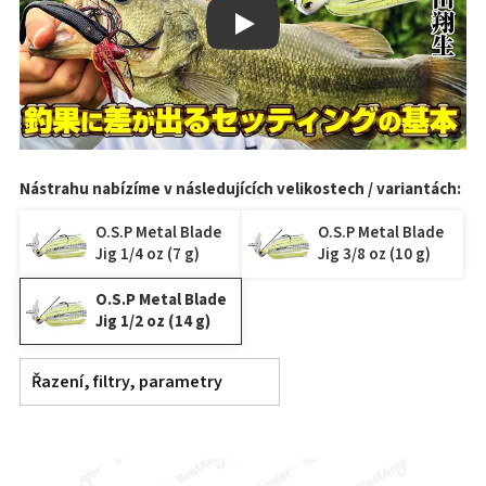
Play
Nástrahu nabízíme v následujících velikostech / variantách:
O.S.P Metal Blade
O.S.P Metal Blade
Jig 1/4 oz (7 g)
Jig 3/8 oz (10 g)
O.S.P Metal Blade
Jig 1/2 oz (14 g)
Řazení, filtry, parametry