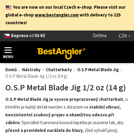
You are now on our local Czech e-shop. Please visit our
global e-shop
www.bestangler.com
with delivery to 225
countries!
Doprava
od
55 Kč
Čeština
CZK
MENU
Domů
Nástrahy
Chatterbaity
O.S.P Metal Blade Jig
O.S.P Metal Blade Jig 1/2 oz (14 g)
O.S.P Metal Blade Jig 1/2 oz (14 g)
O.S.P Metal Blade Jig je vysoce propracovaný chatterbait
, u
kterého je každý detail navržen s důrazem na
stabilní vibraci,
konzistentní zvukový projev a okamžitou odezvu při
záběru
. Speciálně tvarovaná kovová lopatka je usazena tak, aby
přesně a pravidelně narážela do hlavy
, čímž vytváří jasný,