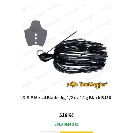
O.S.P Metal Blade Jig 1/2 oz 14 g Black BJ30
519 Kč
SKLADEM
2
ks