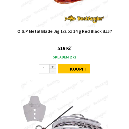
O.S.P Metal Blade Jig 1/2 oz 14 g Red Black BJ57
519 Kč
SKLADEM
2
ks
KOUPIT