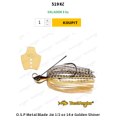
519 Kč
SKLADEM
3
ks
KOUPIT
O.S.P Metal Blade Jig 1/2 oz 14 g Golden Shiner