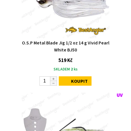
O.S.P Metal Blade Jig 1/2 oz 14 g Vivid Pearl
White BJ50
519 Kč
SKLADEM
2
ks
KOUPIT