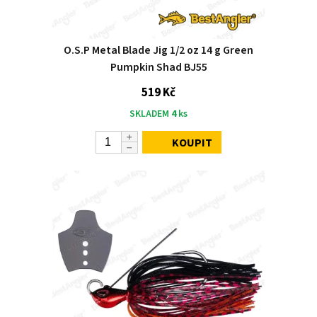
O.S.P Metal Blade Jig 1/2 oz 14 g Green
Pumpkin Shad BJ55
519 Kč
SKLADEM
4
ks
KOUPIT