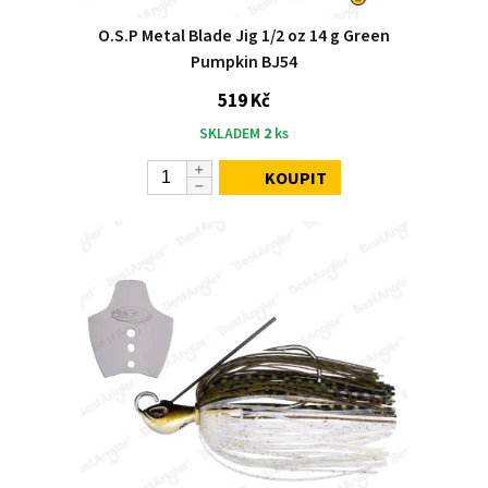
O.S.P Metal Blade Jig 1/2 oz 14 g Green
Pumpkin BJ54
519 Kč
SKLADEM
2
ks
KOUPIT