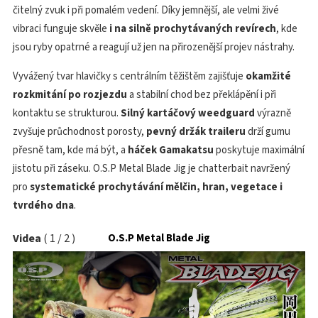
čitelný zvuk i při pomalém vedení. Díky jemnější, ale velmi živé
vibraci funguje skvěle
i na silně prochytávaných revírech
, kde
jsou ryby opatrné a reagují už jen na přirozenější projev nástrahy.
Vyvážený tvar hlavičky s centrálním těžištěm zajišťuje
okamžité
rozkmitání po rozjezdu
a stabilní chod bez překlápění i při
kontaktu se strukturou.
Silný kartáčový weedguard
výrazně
zvyšuje průchodnost porosty,
pevný držák traileru
drží gumu
přesně tam, kde má být, a
háček Gamakatsu
poskytuje maximální
jistotu při záseku. O.S.P Metal Blade Jig je chatterbait navržený
pro
systematické prochytávání mělčin, hran, vegetace i
tvrdého dna
.
Videa
(
1
/
2
)
O.S.P Metal Blade Jig