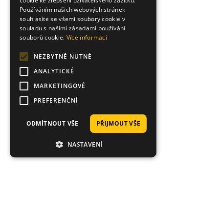
cookie ke zlepšení uživatelského zážitku.
Používáním našich webových stránek
souhlasíte se všemi soubory cookie v
souladu s našimi zásadami používání
souborů cookie.
Více informací
NEZBYTNĚ NUTNÉ
ANALYTICKÉ
MARKETINGOVÉ
PREFERENČNÍ
ODMÍTNOUT VŠE
PŘIJMOUT VŠE
NASTAVENÍ
Proč nakoupit právě u nás?
Tisíce spokojených zákazníků, rychlé doručení,