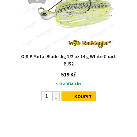
O.S.P Metal Blade Jig 1/2 oz 14 g White Chart
BJ52
519 Kč
SKLADEM
3
ks
KOUPIT