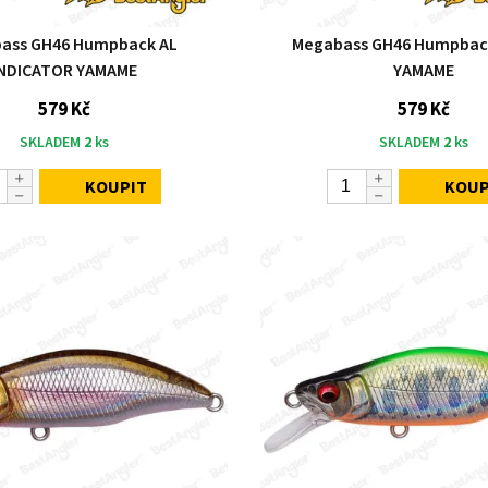
ass GH46 Humpback AL
Megabass GH46 Humpback
INDICATOR YAMAME
YAMAME
579 Kč
579 Kč
SKLADEM
2
ks
SKLADEM
2
ks
KOUPIT
KOUP