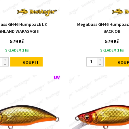
ass GH46 Humpback LZ
Megabass GH46 Humpback
GHLAND WAKASAGI II
BACK OB
579 Kč
579 Kč
SKLADEM
1
ks
SKLADEM
1
ks
KOUPIT
KOUP