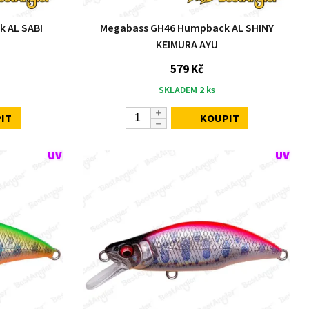
 AL SABI
Megabass GH46 Humpback AL SHINY
KEIMURA AYU
579 Kč
SKLADEM
2
ks
IT
KOUPIT