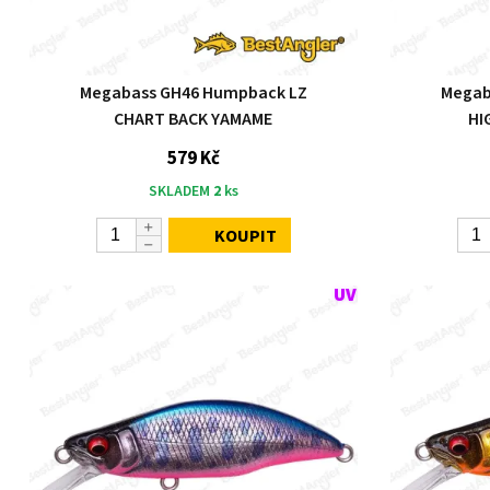
Megabass GH46 Humpback LZ
Megab
CHART BACK YAMAME
HI
579 Kč
SKLADEM
2
ks
KOUPIT