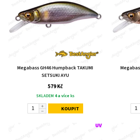
Megabass GH46 Humpback TAKUMI
Megabas
SETSUKI AYU
579 Kč
SKLADEM
4 a více
ks
KOUPIT