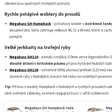
cíleném lovu opatrných trofejních pstruhů.
Rychle potápivé woblery do proudů
Megabass GH Humpback
– pstruhový wobler s
extrémně tenký
dosažení dna. Série zahrnuje velikosti 46, 51 a 64 mm, které si zach
peřejích.
Velké jerkbaity na trofejní ryby
Megabass GH110
– pomalu vznášivá 110mm verze legendárního O
dlouhé držení v kritickém pásmu
při prochytávání hlubších tažin
Megabass GH120
– extrémně štíhlý plovoucí jerkbait (122 mm) na
zkušené ryby v klidnějších úsecích řek nebo na rozlehlých jezerech
Tip:
Při lovu s modely Humpback v hlubokých a rychlých proudech udrž
silné světelné záblesky, na které reagují pstruzi i z větší vzdálenosti.
Megabass GH Humpback řada
Meg