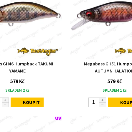
s GH46 Humpback TAKUMI
Megabass GH51 Humpb
YAMAME
AUTUMN HALATIO
579 Kč
579 Kč
SKLADEM
2
ks
SKLADEM
1
ks
KOUPIT
KOUP