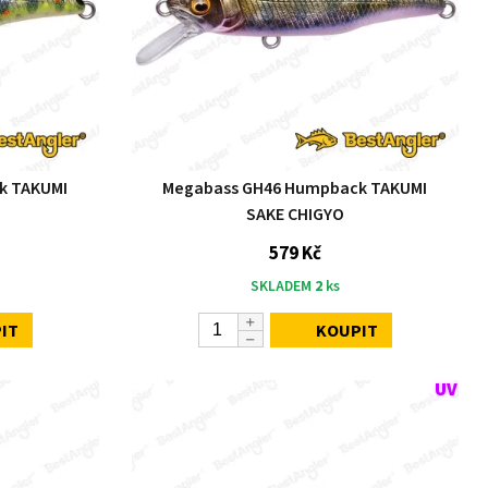
k TAKUMI
Megabass GH46 Humpback TAKUMI
SAKE CHIGYO
579 Kč
SKLADEM
2
ks
IT
KOUPIT