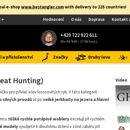
obal e-shop
www.bestangler.com
with delivery to 225 countries!
č +
Hodnocení
O nás
Doprava
Kontakt 
+420 722 922 611
(Po-Pá 9:00 - 17:00 hod.)
 a příslušenství
Značky
Druhy lovu
eat Hunting)
Video
čku pro přívlač a lov lososovitých ryb. V této kategorii
 silných proudů
až po
velké jerkbaity na jezera a hlavní
tímco
těžké rychle potápivé woblery
excelují při rychlém
vé modely
využijete k dlouhému držení v zóně záběru při