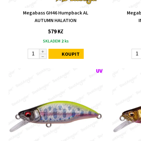
Megabass GH46 Humpback AL
Megab
AUTUMN HALATION
579 Kč
SKLADEM
2
ks
KOUPIT