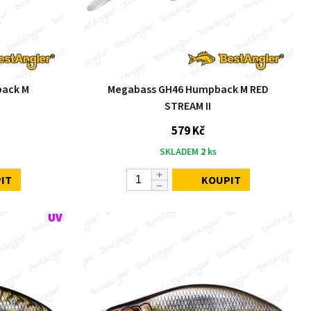
ack M
Megabass GH46 Humpback M RED
STREAM II
579 Kč
SKLADEM
2
ks
IT
KOUPIT