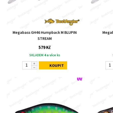
Megabass GH46 Humpback M BLUPIN
Mega
STREAM
579 Kč
SKLADEM
4 a více
ks
KOUPIT