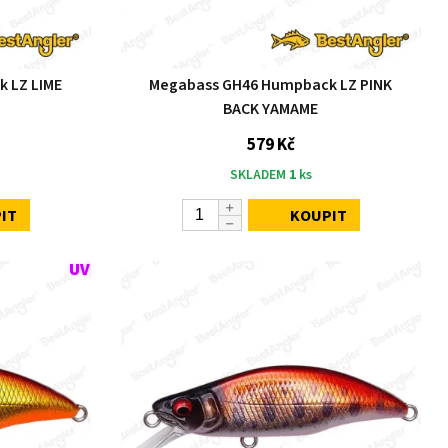
 LZ LIME
Megabass GH46 Humpback LZ PINK
BACK YAMAME
579 Kč
SKLADEM
1
ks
IT
KOUPIT