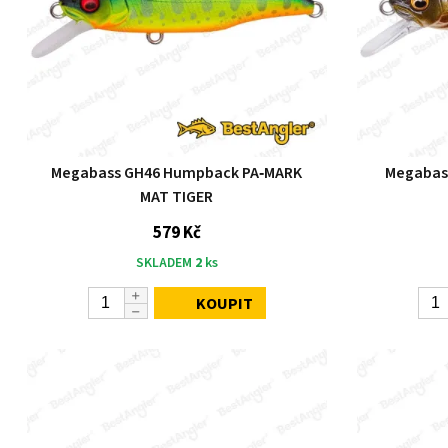
Megabass GH46 Humpback PA‑MARK
Megabas
MAT TIGER
579 Kč
SKLADEM
2
ks
KOUPIT