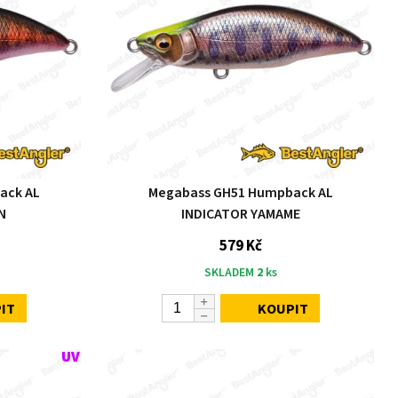
ack AL
Megabass GH51 Humpback AL
N
INDICATOR YAMAME
579 Kč
SKLADEM
2
ks
IT
KOUPIT