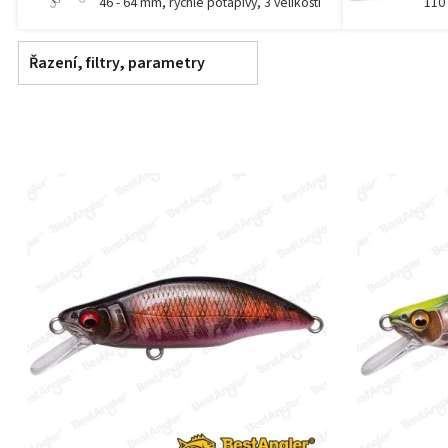
46 - 64 mm, rychle potápivý, 3 velikosti
110
Řazení, filtry, parametry