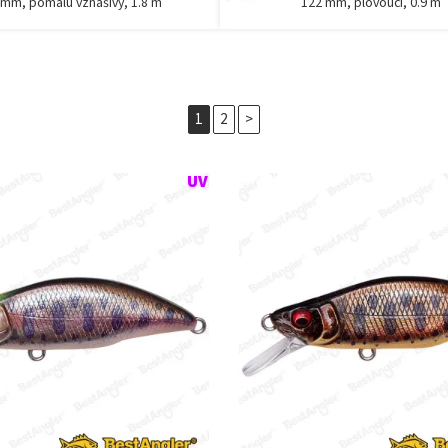
 mm, pomalu vznášivý, 1.8 m
122 mm, plovoucí, 0.9 m
1
2
>