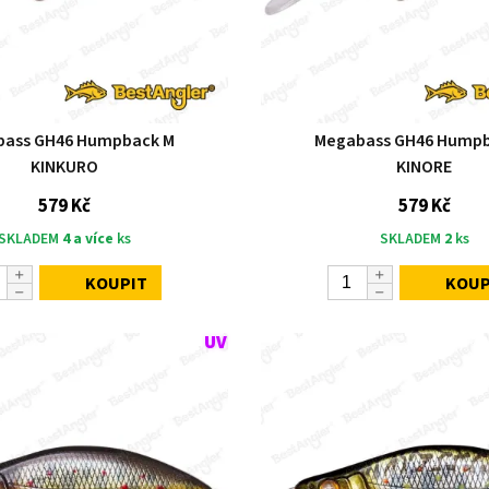
bass GH46 Humpback M
Megabass GH46 Humpb
KINKURO
KINORE
579 Kč
579 Kč
SKLADEM
4 a více
ks
SKLADEM
2
ks
KOUPIT
KOUP