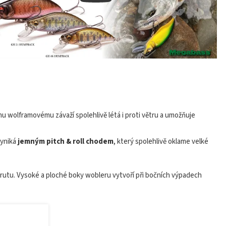
u wolframovému závaží spolehlivě létá i proti větru a umožňuje
vyniká
jemným pitch & roll chodem
, který spolehlivě oklame velké
rutu. Vysoké a ploché boky wobleru vytvoří při bočních výpadech