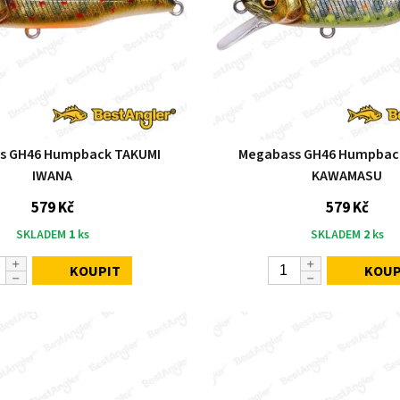
s GH46 Humpback TAKUMI
Megabass GH46 Humpbac
IWANA
KAWAMASU
579 Kč
579 Kč
SKLADEM
1
ks
SKLADEM
2
ks
KOUPIT
KOUP