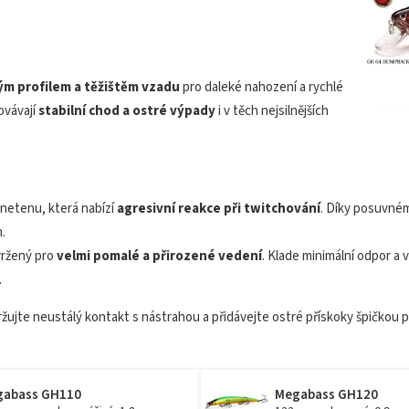
m profilem a těžištěm vzadu
pro daleké nahození a rychlé
ovávají
stabilní chod a ostré výpady
i v těch nejsilnějších
netenu, která nabízí
agresivní reakce při twitchování
. Díky posuvném
.
vržený pro
velmi pomalé a přirozené vedení
. Klade minimální odpor a 
.
ujte neustálý kontakt s nástrahou a přidávejte ostré přískoky špičkou p
abass GH110
Megabass GH120