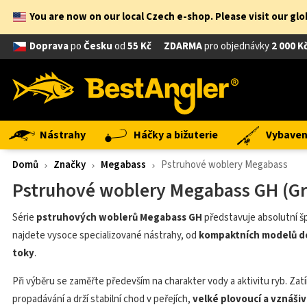
You are now on our local Czech e-shop. Please visit our gl
Doprava
po
Česku
od
55 Kč
ZDARMA
pro objednávky
2 000 K
Nástrahy
Háčky a bižuterie
Vybavení
Domů
Značky
Megabass
Pstruhové woblery Megabass
Pstruhové woblery Megabass GH (Gr
Série
pstruhových woblerů Megabass GH
představuje absolutní špi
najdete vysoce specializované nástrahy, od
kompaktních modelů do
toky
.
Při výběru se zaměřte především na charakter vody a aktivitu ryb. Za
propadávání a drží stabilní chod v peřejích,
velké plovoucí a vznáši