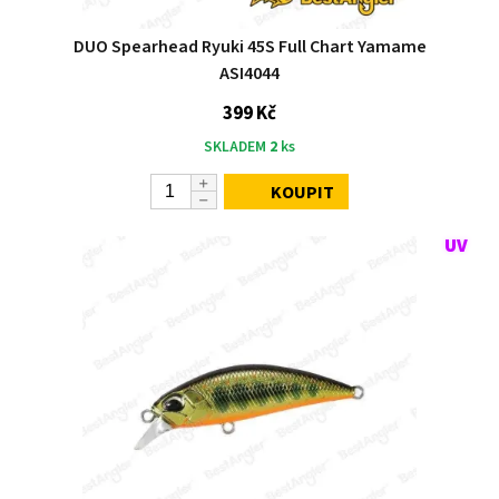
DUO Spearhead Ryuki 45S Full Chart Yamame
ASI4044
399 Kč
SKLADEM
2
ks
KOUPIT