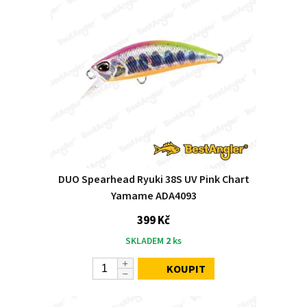
DUO Spearhead Ryuki 38S UV Pink Chart
Yamame ADA4093
399 Kč
SKLADEM
2
ks
KOUPIT