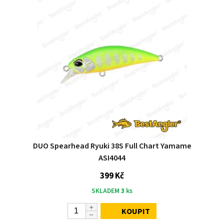
DUO Spearhead Ryuki 38S Full Chart Yamame
ASI4044
399 Kč
SKLADEM
3
ks
KOUPIT