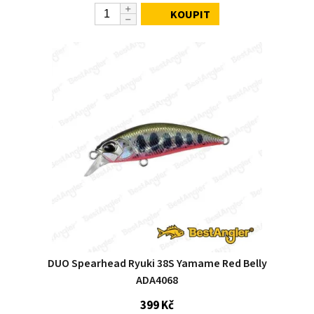
KOUPIT
DUO Spearhead Ryuki 38S Yamame Red Belly
ADA4068
399 Kč