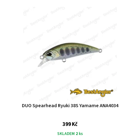
DUO Spearhead Ryuki 38S Yamame ANA4034
399 Kč
SKLADEM
2
ks