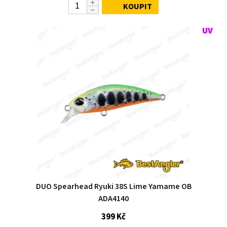
KOUPIT
DUO Spearhead Ryuki 38S Lime Yamame OB
ADA4140
399 Kč