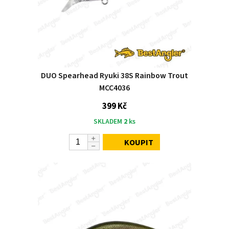
DUO Spearhead Ryuki 38S Rainbow Trout
MCC4036
399 Kč
SKLADEM
2
ks
KOUPIT