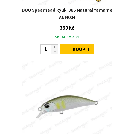
DUO Spearhead Ryuki 38S Natural Yamame
ANI4004
399 Kč
SKLADEM
3
ks
KOUPIT