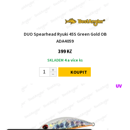
DUO Spearhead Ryuki 45S Green Gold OB
ADA4059
399 Kč
SKLADEM
4 a více
ks
KOUPIT