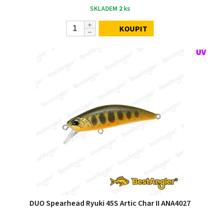
SKLADEM
2
ks
KOUPIT
DUO Spearhead Ryuki 45S Artic Char II ANA4027