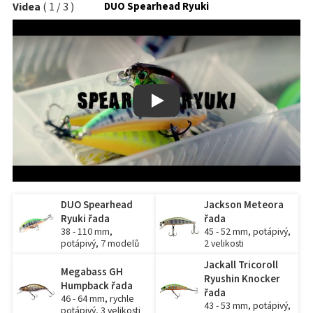
Videa
(
1
/
3
)
DUO Spearhead Ryuki
Play
DUO Spearhead
Jackson Meteora
Ryuki řada
řada
38 - 110 mm,
45 - 52 mm, potápivý,
potápivý, 7 modelů
2 velikosti
Jackall Tricoroll
Megabass GH
Ryushin Knocker
Humpback řada
řada
46 - 64 mm, rychle
43 - 53 mm, potápivý,
potápivý, 3 velikosti