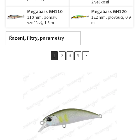
2 velikosti
Megabass GH110
Megabass GH120
110 mm, pomalu
122 mm, plovoucí, 0.9
vznášivý, 1.8 m
m
Řazení, filtry, parametry
1
2
3
4
>