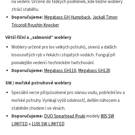
na vedení. Určené do těžkých podmínek, kde běžné woblery
ztrácí stabilitu.
Doporučujeme:
Megabass GH Humpback
,
Jackall Timon
Tricoroll Ryushin Knocker
Větší říční a „salmonid“ woblery
Woblery určené pro lov velkých pstruhů, sivenů a dalších
lososovitých ryb v řekách i stojatých vodách. Fungují při
pomalejším vedení i technickém twitchování.
Doporučujeme:
Megabass GH110
,
Megabass GH120
SW / mořské pstruhové woblery
Speciální verze přizpůsobené pro slanou vodu, pobřežní lov a
mořské pstruhy. Vynikají vyšší odolností, delším náhozem a
stabilním chodem i ve vlnách.
Doporučujeme:
DUO Spearhead Ryuki
modely
80S SW
LIMITED
a
110S SW LIMITED