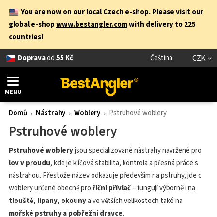
You are now on our local Czech e-shop. Please visit our
global e-shop
www.bestangler.com
with delivery to 225
countries!
Doprava
od
55 Kč
Čeština
CZK
MENU
Domů
Nástrahy
Woblery
Pstruhové woblery
Pstruhové woblery
Pstruhové woblery
jsou specializované nástrahy navržené pro
lov v proudu
, kde je klíčová stabilita, kontrola a přesná práce s
nástrahou. Přestože název odkazuje především na pstruhy, jde o
woblery určené obecně pro
říční přívlač
– fungují výborně i na
tlouště, lipany, okouny
a ve větších velikostech také na
mořské pstruhy a pobřežní dravce
.