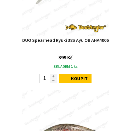
DUO Spearhead Ryuki 38S Ayu OB AHA4006
399 Kč
SKLADEM
1
ks
KOUPIT