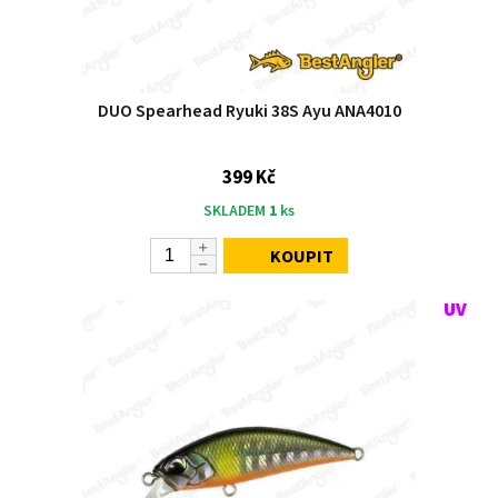
DUO Spearhead Ryuki 38S Ayu ANA4010
399 Kč
SKLADEM
1
ks
KOUPIT