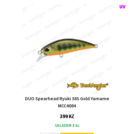
DUO Spearhead Ryuki 38S Gold Yamame
MCC4084
399 Kč
SKLADEM
3
ks