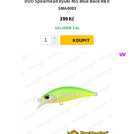
DUO Spearhead Ryuki 45S Blue Back RB II
SMA4083
399 Kč
SKLADEM
2
ks
KOUPIT