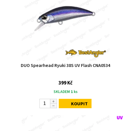
DUO Spearhead Ryuki 38S UV Flash CNA0534
399 Kč
SKLADEM
1
ks
KOUPIT