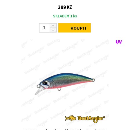
399 Kč
SKLADEM
1
ks
KOUPIT