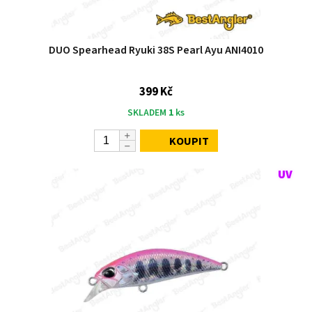
DUO Spearhead Ryuki 38S Pearl Ayu ANI4010
399 Kč
SKLADEM
1
ks
KOUPIT