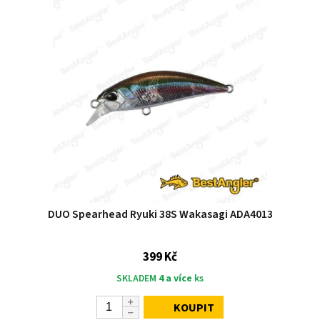
DUO Spearhead Ryuki 38S Wakasagi ADA4013
399 Kč
SKLADEM
4 a více
ks
KOUPIT