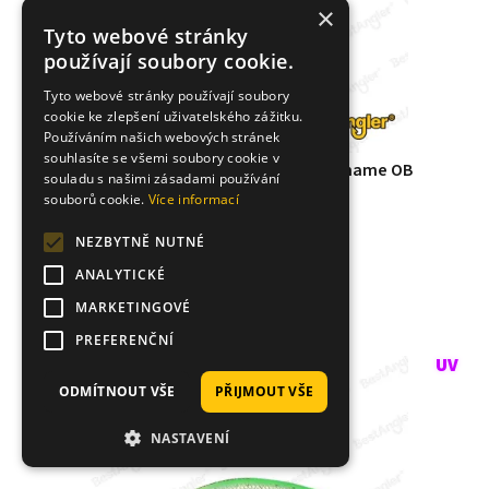
×
Tyto webové stránky
používají soubory cookie.
Tyto webové stránky používají soubory
cookie ke zlepšení uživatelského zážitku.
Používáním našich webových stránek
souhlasíte se všemi soubory cookie v
DUO Spearhead Ryuki 45S Ivory Yamame OB
souladu s našimi zásadami používání
AJO4064
souborů cookie.
Více informací
399 Kč
NEZBYTNĚ NUTNÉ
SKLADEM
2
ks
ANALYTICKÉ
MARKETINGOVÉ
KOUPIT
PREFERENČNÍ
ODMÍTNOUT VŠE
PŘIJMOUT VŠE
NASTAVENÍ