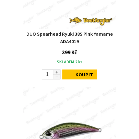
DUO Spearhead Ryuki 38S Pink Yamame
ADA4019
399 Kč
SKLADEM
2
ks
KOUPIT