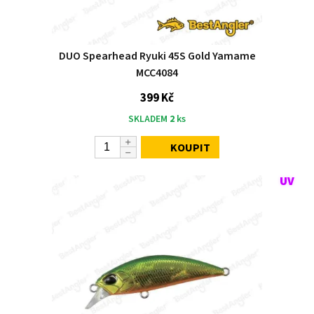
DUO Spearhead Ryuki 45S Gold Yamame
MCC4084
399 Kč
SKLADEM
2
ks
KOUPIT