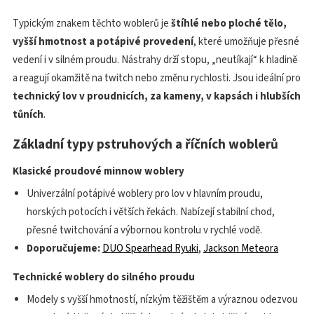
Typickým znakem těchto woblerů je
štíhlé nebo ploché tělo,
vyšší hmotnost a potápivé provedení
, které umožňuje přesné
vedení i v silném proudu. Nástrahy drží stopu, „neutíkají“ k hladině
a reagují okamžitě na twitch nebo změnu rychlosti. Jsou ideální pro
technický lov v proudnicích, za kameny, v kapsách i hlubších
tůních
.
Základní typy pstruhových a říčních woblerů
Klasické proudové minnow woblery
Univerzální potápivé woblery pro lov v hlavním proudu,
horských potocích i větších řekách. Nabízejí stabilní chod,
přesné twitchování a výbornou kontrolu v rychlé vodě.
Doporučujeme:
DUO Spearhead Ryuki
,
Jackson Meteora
Technické woblery do silného proudu
Modely s vyšší hmotností, nízkým těžištěm a výraznou odezvou