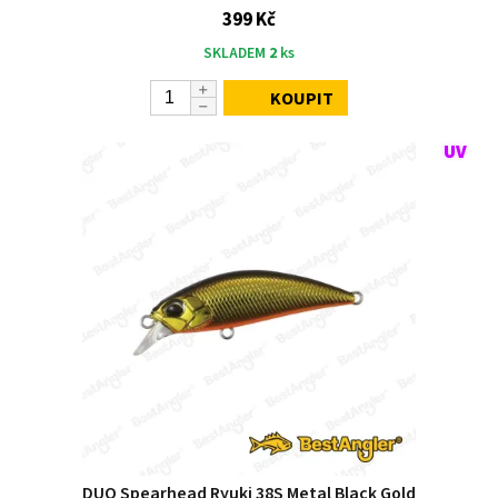
399 Kč
SKLADEM
2
ks
KOUPIT
DUO Spearhead Ryuki 38S Metal Black Gold