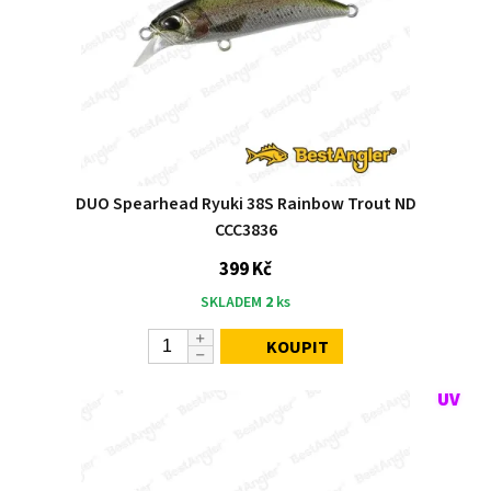
DUO Spearhead Ryuki 38S Rainbow Trout ND
CCC3836
399 Kč
SKLADEM
2
ks
KOUPIT