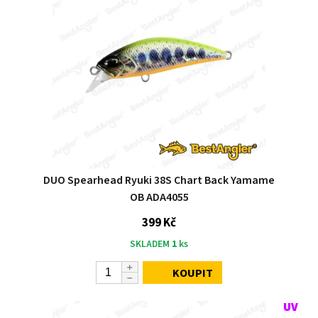
DUO Spearhead Ryuki 38S Chart Back Yamame
OB ADA4055
399 Kč
SKLADEM
1
ks
KOUPIT