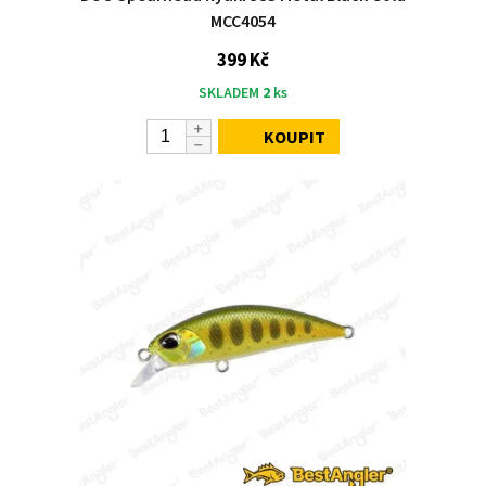
MCC4054
399 Kč
SKLADEM
2
ks
KOUPIT